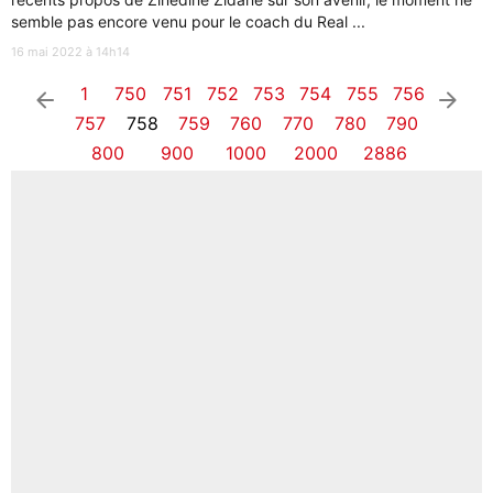
semble pas encore venu pour le coach du Real ...
16 mai 2022 à 14h14
1
750
751
752
753
754
755
756
arrow_left
arrow_right
757
758
759
760
770
780
790
800
900
1000
2000
2886