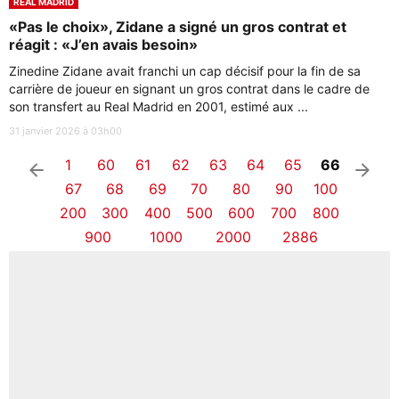
REAL MADRID
«Pas le choix», Zidane a signé un gros contrat et
réagit : «J’en avais besoin»
Zinedine Zidane avait franchi un cap décisif pour la fin de sa
carrière de joueur en signant un gros contrat dans le cadre de
son transfert au Real Madrid en 2001, estimé aux ...
31 janvier 2026 à 03h00
1
60
61
62
63
64
65
66
arrow_left
arrow_right
67
68
69
70
80
90
100
200
300
400
500
600
700
800
900
1000
2000
2886