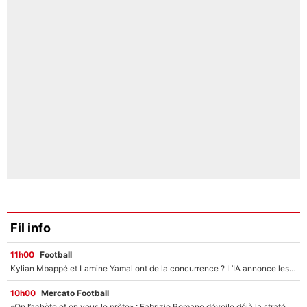
Fil info
11h00
Football
Kylian Mbappé et Lamine Yamal ont de la concurrence ? L’IA annonce les 5 joueurs qui vont dominer le football dans les années à venir !
10h00
Mercato Football
«On l’achète et on vous le prête» : Fabrizio Romano dévoile déjà la stratégie du PSG avec le transfert de Zion Suzuki !