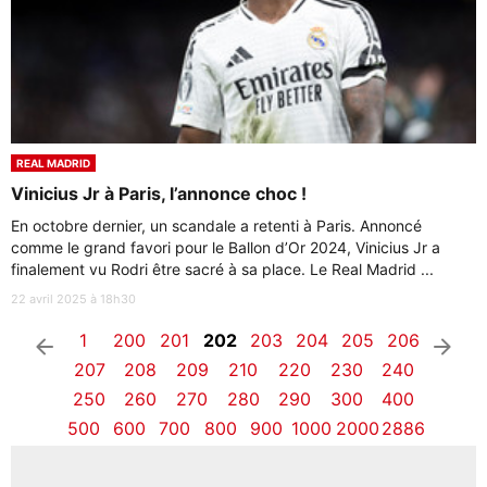
REAL MADRID
Vinicius Jr à Paris, l’annonce choc !
En octobre dernier, un scandale a retenti à Paris. Annoncé
comme le grand favori pour le Ballon d’Or 2024, Vinicius Jr a
finalement vu Rodri être sacré à sa place. Le Real Madrid ...
22 avril 2025 à 18h30
1
200
201
202
203
204
205
206
arrow_left
arrow_right
207
208
209
210
220
230
240
250
260
270
280
290
300
400
500
600
700
800
900
1000
2000
2886