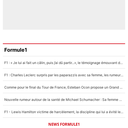
Formule1
F1 : « Je lui ai fait un câlin, puis j’ai dû partir...», le témoignage émouvant de Max Verstappen sur sa fille
F1 : Charles Leclerc surpris par les paparazzis avec sa femme, les rumeurs étaient vraies !
Comme pour le final du Tour de France, Esteban Ocon propose un Grand Prix de Formule 1 à Paris : «Autour de l’Arc de Triomphe, ce serait génial» !
Nouvelle rumeur autour de la santé de Michael Schumacher : Sa femme Corinna sort du silence
F1 - Lewis Hamilton victime de harcèlement, la discipline qui lui a évité le pire : «J'aurais probablement mal tourné»
NEWS FORMULE1