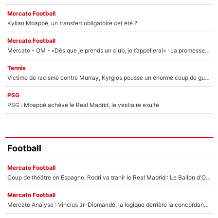
Mercato Football
Kylian Mbappé, un transfert obligatoire cet été ?
Mercato Football
Mercato - OM - «Dès que je prends un club, je t’appellerai» : La promesse de Marcelino au moment de claquer la porte
Tennis
Victime de racisme contre Murray, Kyrgios pousse un énorme coup de gueule !
PSG
PSG : Mbappé achève le Real Madrid, le vestiaire exulte
Football
Mercato Football
Coup de théâtre en Espagne, Rodri va trahir le Real Madrid : Le Ballon d'Or a choisi de signer au FC Barcelone !
Mercato Football
Mercato Analyse : Vincius Jr-Diomandé, la logique derrière la concordance des temps