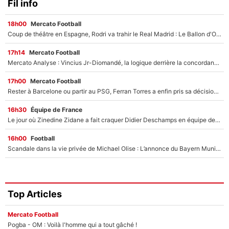
Fil info
18h00
Mercato Football
Coup de théâtre en Espagne, Rodri va trahir le Real Madrid : Le Ballon d'Or a choisi de signer au FC Barcelone !
17h14
Mercato Football
Mercato Analyse : Vincius Jr-Diomandé, la logique derrière la concordance des temps
17h00
Mercato Football
Rester à Barcelone ou partir au PSG, Ferran Torres a enfin pris sa décision : La course contre la montre est lancée !
16h30
Équipe de France
Le jour où Zinedine Zidane a fait craquer Didier Deschamps en équipe de France : «Je m’en suis voulu», l’ancien sélectionneur a regretté son geste !
16h00
Football
Scandale dans la vie privée de Michael Olise : L’annonce du Bayern Munich sur son enfant caché
Top Articles
Mercato Football
Pogba - OM : Voilà l'homme qui a tout gâché !