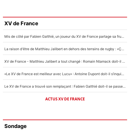
XV de France
Mis de côté par Fabien Galthié, un joueur du XV de France partage sa frustration : «ils ne me l’ont pas dit tout de suite»
La raison d'être de Matthieu Jalibert en dehors des terrains de rugby : «Ça m'atteint autant que si tu touches à un membre de ma famille»
XV de France - Matthieu Jalibert a tout changé : Romain Ntamack doit-il s’inquiéter pour sa place à un an de la Coupe du monde ?
«Le XV de France est meilleur avec Lucu» : Antoine Dupont doit-il s’inquiéter pour sa place ?
Le XV de France a trouvé son remplaçant : Fabien Galthié doit-il se passer d'Antoine Dupont ?
ACTUS XV DE FRANCE
Sondage