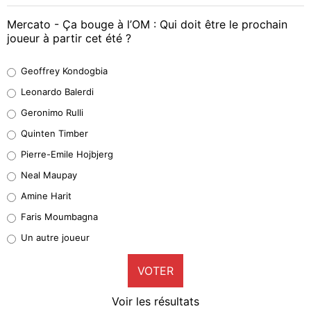
Mercato - Ça bouge à l’OM : Qui doit être le prochain
joueur à partir cet été ?
Geoffrey Kondogbia
Geoffrey Kondogbia
38%
Leonardo Balerdi
Leonardo Balerdi
Geronimo Rulli
32%
Quinten Timber
Geronimo Rulli
Pierre-Emile Hojbjerg
5%
Neal Maupay
Quinten Timber
Amine Harit
1%
Faris Moumbagna
Pierre-Emile Hojbjerg
Un autre joueur
9%
VOTER
Neal Maupay
4%
Voir les résultats