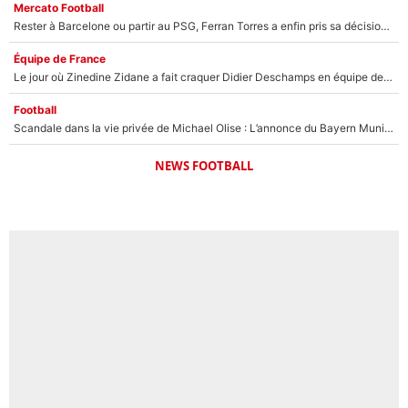
Mercato Football
Rester à Barcelone ou partir au PSG, Ferran Torres a enfin pris sa décision : La course contre la montre est lancée !
Équipe de France
Le jour où Zinedine Zidane a fait craquer Didier Deschamps en équipe de France : «Je m’en suis voulu», l’ancien sélectionneur a regretté son geste !
Football
Scandale dans la vie privée de Michael Olise : L’annonce du Bayern Munich sur son enfant caché
NEWS FOOTBALL