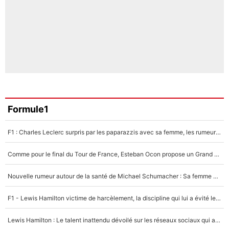
Formule1
F1 : Charles Leclerc surpris par les paparazzis avec sa femme, les rumeurs étaient vraies !
Comme pour le final du Tour de France, Esteban Ocon propose un Grand Prix de Formule 1 à Paris : «Autour de l’Arc de Triomphe, ce serait génial» !
Nouvelle rumeur autour de la santé de Michael Schumacher : Sa femme Corinna sort du silence
F1 - Lewis Hamilton victime de harcèlement, la discipline qui lui a évité le pire : «J'aurais probablement mal tourné»
Lewis Hamilton : Le talent inattendu dévoilé sur les réseaux sociaux qui a impressionné Kim Kardashian pendant leurs vacances en amoureux !