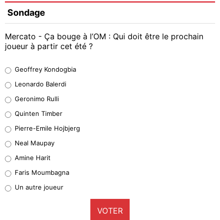
Sondage
Mercato - Ça bouge à l’OM : Qui doit être le prochain
joueur à partir cet été ?
Geoffrey Kondogbia
Geoffrey Kondogbia
38%
Leonardo Balerdi
Leonardo Balerdi
Geronimo Rulli
32%
Quinten Timber
Geronimo Rulli
Pierre-Emile Hojbjerg
4%
Neal Maupay
Quinten Timber
Amine Harit
1%
Faris Moumbagna
Pierre-Emile Hojbjerg
Un autre joueur
9%
VOTER
Neal Maupay