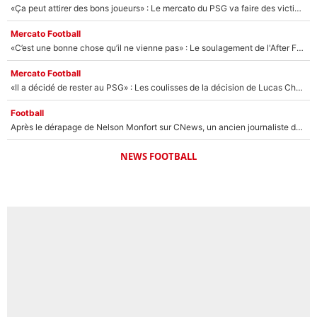
«Ça peut attirer des bons joueurs» : Le mercato du PSG va faire des victimes dans l'effectif de Luis Enrique ?
Mercato Football
«C’est une bonne chose qu’il ne vienne pas» : Le soulagement de l'After Foot après le transfert avorté de Yan Diomandé au PSG
Mercato Football
«Il a décidé de rester au PSG» : Les coulisses de la décision de Lucas Chevalier pour son transfert
Football
Après le dérapage de Nelson Monfort sur CNews, un ancien journaliste de France Télévisions relance la polémique sur les incendies en Gironde
NEWS FOOTBALL