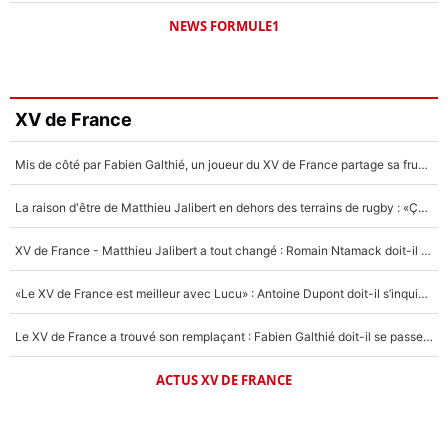
NEWS FORMULE1
XV de France
Mis de côté par Fabien Galthié, un joueur du XV de France partage sa frustration : «ils ne me l’ont pas dit tout de suite»
La raison d'être de Matthieu Jalibert en dehors des terrains de rugby : «Ça m'atteint autant que si tu touches à un membre de ma famille»
XV de France - Matthieu Jalibert a tout changé : Romain Ntamack doit-il s’inquiéter pour sa place à un an de la Coupe du monde ?
«Le XV de France est meilleur avec Lucu» : Antoine Dupont doit-il s’inquiéter pour sa place ?
Le XV de France a trouvé son remplaçant : Fabien Galthié doit-il se passer d'Antoine Dupont ?
ACTUS XV DE FRANCE