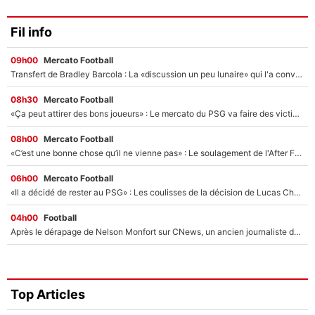
Fil info
09h00
Mercato Football
Transfert de Bradley Barcola : La «discussion un peu lunaire» qui l'a convaincu de quitter le PSG, son entourage est pointé du doigt
08h30
Mercato Football
«Ça peut attirer des bons joueurs» : Le mercato du PSG va faire des victimes dans l'effectif de Luis Enrique ?
08h00
Mercato Football
«C’est une bonne chose qu’il ne vienne pas» : Le soulagement de l'After Foot après le transfert avorté de Yan Diomandé au PSG
06h00
Mercato Football
«Il a décidé de rester au PSG» : Les coulisses de la décision de Lucas Chevalier pour son transfert
04h00
Football
Après le dérapage de Nelson Monfort sur CNews, un ancien journaliste de France Télévisions relance la polémique sur les incendies en Gironde
Top Articles