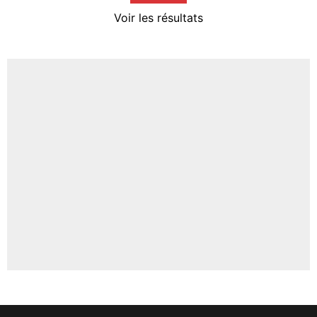
4%
Voir les résultats
Amine Harit
3%
Faris Moumbagna
4%
Un autre joueur
5%
1471 personnes ont participé aux votes.