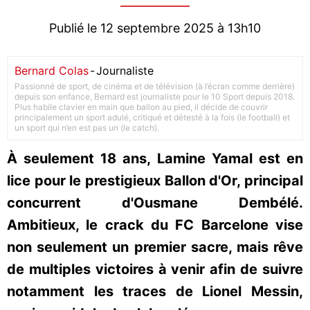
Publié le 12 septembre 2025 à 13h10
Bernard Colas
-
Journaliste
Passionné de sport, de cinéma et de télévision (à l’écran comme derrière)
depuis son enfance, Bernard est journaliste pour le 10 Sport depuis 2018.
Plus habile clavier en main que ballon au pied, il décide de couvrir
principalement un sport adulé, critiqué et détesté à la fois (le football) et
un sport qui n’en est pas un (le catch).
À seulement 18 ans, Lamine Yamal est en
lice pour le prestigieux Ballon d'Or, principal
concurrent d'Ousmane Dembélé.
Ambitieux, le crack du FC Barcelone vise
non seulement un premier sacre, mais rêve
de multiples victoires à venir afin de suivre
notamment les traces de Lionel Messin,