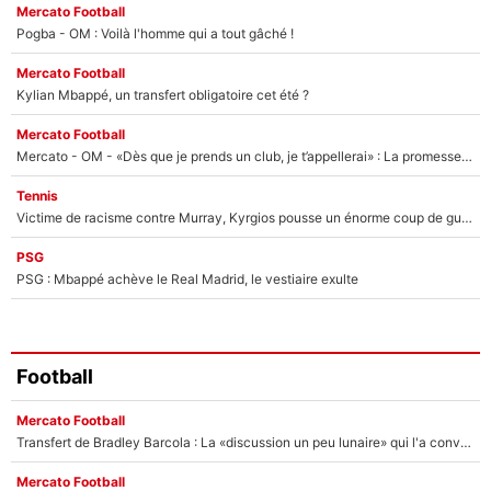
Mercato Football
Pogba - OM : Voilà l'homme qui a tout gâché !
Mercato Football
Kylian Mbappé, un transfert obligatoire cet été ?
Mercato Football
Mercato - OM - «Dès que je prends un club, je t’appellerai» : La promesse de Marcelino au moment de claquer la porte
Tennis
Victime de racisme contre Murray, Kyrgios pousse un énorme coup de gueule !
PSG
PSG : Mbappé achève le Real Madrid, le vestiaire exulte
Football
Mercato Football
Transfert de Bradley Barcola : La «discussion un peu lunaire» qui l'a convaincu de quitter le PSG, son entourage est pointé du doigt
Mercato Football