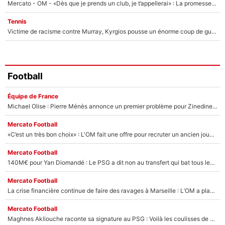
Mercato - OM - «Dès que je prends un club, je t’appellerai» : La promesse de Marcelino au moment de claquer la porte
Tennis
Victime de racisme contre Murray, Kyrgios pousse un énorme coup de gueule !
Football
Équipe de France
Michael Olise : Pierre Ménès annonce un premier problème pour Zinedine Zidane en équipe de France
Mercato Football
«C’est un très bon choix» : L'OM fait une offre pour recruter un ancien joueur du PSG... et c'est validé dans l'After Foot !
Mercato Football
140M€ pour Yan Diomandé : Le PSG a dit non au transfert qui bat tous les records sur le mercato
Mercato Football
La crise financière continue de faire des ravages à Marseille : L’OM a placé 12 joueurs sur le marché des transferts… et ça pourrait lui rapporter près de 100M€ !
Mercato Football
Maghnes Akliouche raconte sa signature au PSG : Voilà les coulisses de son transfert de rêve à 50M€