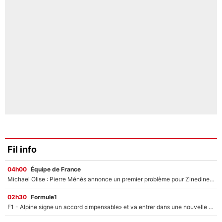
Fil info
04h00
Équipe de France
Michael Olise : Pierre Ménès annonce un premier problème pour Zinedine Zidane en équipe de France
02h30
Formule1
F1 - Alpine signe un accord «impensable» et va entrer dans une nouvelle dimension : Grande nouvelle pour Pierre Gasly !