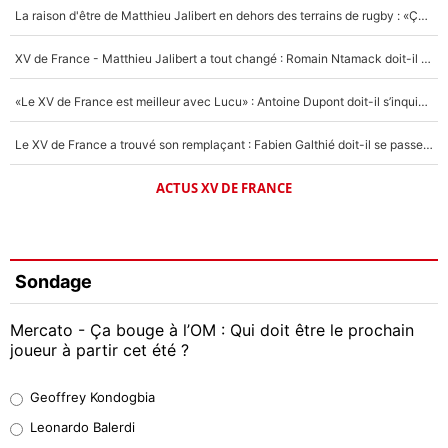
La raison d'être de Matthieu Jalibert en dehors des terrains de rugby : «Ça m'atteint autant que si tu touches à un membre de ma famille»
XV de France - Matthieu Jalibert a tout changé : Romain Ntamack doit-il s’inquiéter pour sa place à un an de la Coupe du monde ?
«Le XV de France est meilleur avec Lucu» : Antoine Dupont doit-il s’inquiéter pour sa place ?
Le XV de France a trouvé son remplaçant : Fabien Galthié doit-il se passer d'Antoine Dupont ?
ACTUS XV DE FRANCE
Sondage
Mercato - Ça bouge à l’OM : Qui doit être le prochain
joueur à partir cet été ?
Geoffrey Kondogbia
Geoffrey Kondogbia
38%
Leonardo Balerdi
Leonardo Balerdi