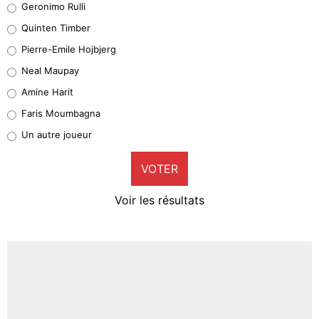
Geronimo Rulli
32%
Quinten Timber
Geronimo Rulli
Pierre-Emile Hojbjerg
5%
Neal Maupay
Quinten Timber
Amine Harit
1%
Faris Moumbagna
Pierre-Emile Hojbjerg
Un autre joueur
9%
VOTER
Neal Maupay
4%
Voir les résultats
Amine Harit
3%
Faris Moumbagna
5%
Un autre joueur
5%