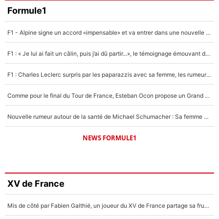
Formule1
F1 - Alpine signe un accord «impensable» et va entrer dans une nouvelle dimension : Grande nouvelle pour Pierre Gasly !
F1 : « Je lui ai fait un câlin, puis j’ai dû partir...», le témoignage émouvant de Max Verstappen sur sa fille
F1 : Charles Leclerc surpris par les paparazzis avec sa femme, les rumeurs étaient vraies !
Comme pour le final du Tour de France, Esteban Ocon propose un Grand Prix de Formule 1 à Paris : «Autour de l’Arc de Triomphe, ce serait génial» !
Nouvelle rumeur autour de la santé de Michael Schumacher : Sa femme Corinna sort du silence
NEWS FORMULE1
XV de France
Mis de côté par Fabien Galthié, un joueur du XV de France partage sa frustration : «ils ne me l’ont pas dit tout de suite»