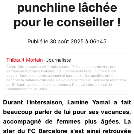
punchline lâchée
pour le conseiller !
Publié le 30 août 2025 à 06h45
Thibault Morlain
-
Journaliste
Après s’être essayé à différents sports, Thibault se tourne vers une
carrière de footballeur amateur. Au moment de faire un choix entre
devenir footballeur professionnel et journaliste, les qualités ont fait
pencher la balance d’un côté. Le voilà désormais au sein de la rédaction
du 10 Sport, après un diplôme obtenu à l’Institut International de
Communication de Paris.
Durant l'intersaison, Lamine Yamal a fait
beaucoup parler de lui pour ses vacances,
accompagné de femmes plus âgées. La
star du FC Barcelone s'est ainsi retrouvée