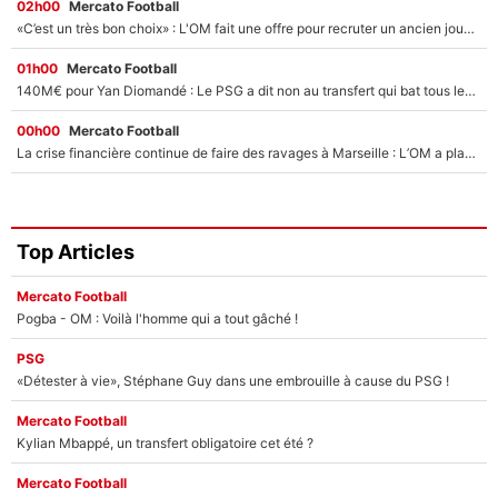
02h00
Mercato Football
«C’est un très bon choix» : L'OM fait une offre pour recruter un ancien joueur du PSG... et c'est validé dans l'After Foot !
01h00
Mercato Football
140M€ pour Yan Diomandé : Le PSG a dit non au transfert qui bat tous les records sur le mercato
00h00
Mercato Football
La crise financière continue de faire des ravages à Marseille : L’OM a placé 12 joueurs sur le marché des transferts… et ça pourrait lui rapporter près de 100M€ !
Top Articles
Mercato Football
Pogba - OM : Voilà l'homme qui a tout gâché !
PSG
«Détester à vie», Stéphane Guy dans une embrouille à cause du PSG !
Mercato Football
Kylian Mbappé, un transfert obligatoire cet été ?
Mercato Football