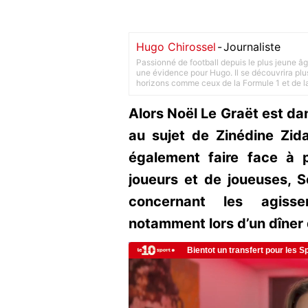
Hugo Chirossel
-
Journaliste
Passionné de football depuis le plus jeune âg
une évidence pour Hugo. Il se découvrira plus
horizons comme ceux de la Formule 1 et de l
Alors Noël Le Graët est da
au sujet de Zinédine Zida
également faire face à 
joueurs et de joueuses, S
concernant les agisse
notamment lors d’un dîner 