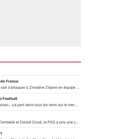
 de France
Franck Ribéry a osé s'attaquer à Zinedine Zidane en équipe de France : «Je n'aurais jamais fait ça»
 Football
Medina, Rulli, Paixao... ça part dans tous les sens sur le mercato de l'OM : Frank McCourt va enfin récupérer l'argent qu'il attend ?
Sans Ousmane Dembélé et Désiré Doué, le PSG a pris une correction face à Majorque : Luis Enrique attend avec impatience des renforts !
e1