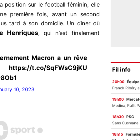
position sur le football féminin, elle
e première fois, avant un second
us tard à son domicile. Un dîner où
te Henriques
, qui n’est finalement
uvernement Macron a un rêve
https://t.co/SqFWsC9jKU
Fil info
N98Ob1
20h00
Équipe
nuary 10, 2023
19h00
Mercato
18h30
PSG
18h15
Formul