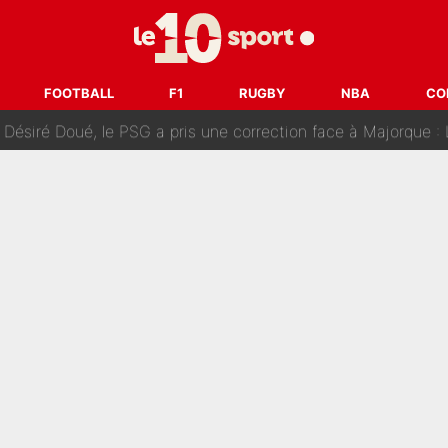
uer à Zinedine Zidane en équipe de France : «Je n'aurais jam
rt dans tous les sens sur le mercato de l'OM : Frank McCourt va enf
FOOTBALL
F1
RUGBY
NBA
CO
 Doué, le PSG a pris une correction face à Majorque : Luis Enrique a
, puis j’ai dû partir...», le témoignage émouvant de Max Verstapp
 Rodri va trahir le Real Madrid : Le Ballon d'Or a choisi de 