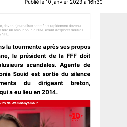
Publié le 10 janvier 2023 à 16h30
e, devenir journaliste sportif est rapidement devenu
 tard un amour pour la NBA, avant d’explorer d’autres
a NFL.
ns la tourmente après ses propos
ne, le président de la FFF doit
plusieurs scandales. Agente de
onia Souid est sortie du silence
ments du dirigeant breton,
qui a eu lieu en 2014.