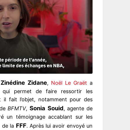
Zinédine Zidane
r
,
Noël Le Graët
a
Ce qui permet de faire ressortir les
il fait l’objet, notamment pour des
Sonia Souid
 de
BFMTV
,
, agente de
vré un témoignage accablant sur les
FFF
t de la
. Après lui avoir envoyé un