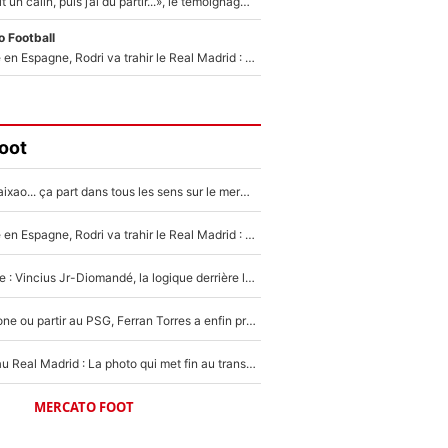
F1 : « Je lui ai fait un câlin, puis j’ai dû partir...», le témoignage émouvant de Max Verstappen sur sa fille
 Football
Coup de théâtre en Espagne, Rodri va trahir le Real Madrid : Le Ballon d'Or a choisi de signer au FC Barcelone !
oot
Medina, Rulli, Paixao... ça part dans tous les sens sur le mercato de l'OM : Frank McCourt va enfin récupérer l'argent qu'il attend ?
Coup de théâtre en Espagne, Rodri va trahir le Real Madrid : Le Ballon d'Or a choisi de signer au FC Barcelone !
Mercato Analyse : Vincius Jr-Diomandé, la logique derrière la concordance des temps
Rester à Barcelone ou partir au PSG, Ferran Torres a enfin pris sa décision : La course contre la montre est lancée !
Yan Diomandé au Real Madrid : La photo qui met fin au transfert de l’été !
MERCATO FOOT