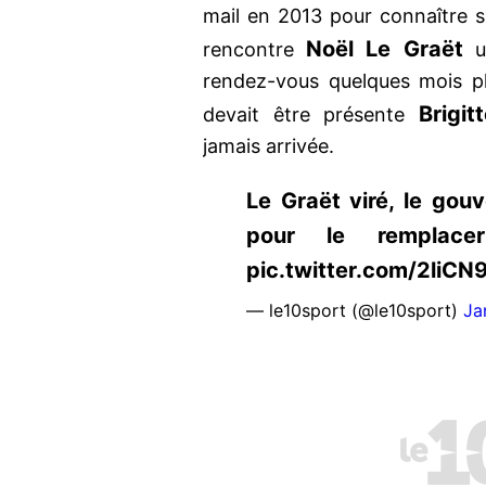
mail en 2013 pour connaître sa 
Noël Le Graët
rencontre
un
rendez-vous quelques mois pl
Brigit
devait être présente
jamais arrivée.
Le Graët viré, le go
pour le remplacer 
pic.twitter.com/2liC
— le10sport (@le10sport)
Ja