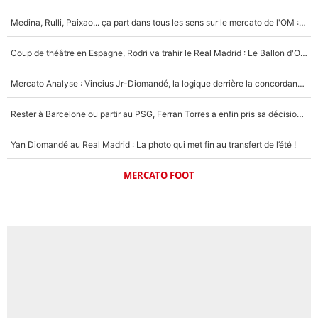
Medina, Rulli, Paixao... ça part dans tous les sens sur le mercato de l'OM : Frank McCourt va enfin récupérer l'argent qu'il attend ?
Coup de théâtre en Espagne, Rodri va trahir le Real Madrid : Le Ballon d'Or a choisi de signer au FC Barcelone !
Mercato Analyse : Vincius Jr-Diomandé, la logique derrière la concordance des temps
Rester à Barcelone ou partir au PSG, Ferran Torres a enfin pris sa décision : La course contre la montre est lancée !
Yan Diomandé au Real Madrid : La photo qui met fin au transfert de l’été !
MERCATO FOOT