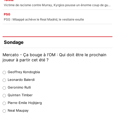
Victime de racisme contre Murray, Kyrgios pousse un énorme coup de gueule !
PSG
PSG : Mbappé achève le Real Madrid, le vestiaire exulte
Sondage
Mercato - Ça bouge à l’OM : Qui doit être le prochain
joueur à partir cet été ?
Geoffrey Kondogbia
Geoffrey Kondogbia
38%
Leonardo Balerdi
Leonardo Balerdi
Geronimo Rulli
32%
Quinten Timber
Geronimo Rulli
Pierre-Emile Hojbjerg
5%
Neal Maupay