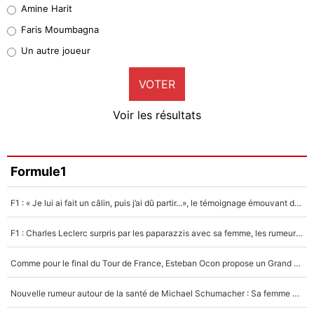
Quinten Timber
Amine Harit
1%
Faris Moumbagna
Pierre-Emile Hojbjerg
Un autre joueur
9%
VOTER
Neal Maupay
4%
Voir les résultats
Amine Harit
3%
Faris Moumbagna
Formule1
5%
F1 : « Je lui ai fait un câlin, puis j’ai dû partir...», le témoignage émouvant de Max Verstappen sur sa fille
Un autre joueur
5%
F1 : Charles Leclerc surpris par les paparazzis avec sa femme, les rumeurs étaient vraies !
1519 personnes ont participé aux votes.
Comme pour le final du Tour de France, Esteban Ocon propose un Grand Prix de Formule 1 à Paris : «Autour de l’Arc de Triomphe, ce serait génial» !
Nouvelle rumeur autour de la santé de Michael Schumacher : Sa femme Corinna sort du silence