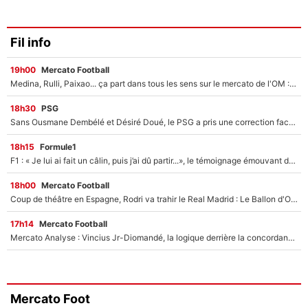
Fil info
19h00
Mercato Football
Medina, Rulli, Paixao... ça part dans tous les sens sur le mercato de l'OM : Frank McCourt va enfin récupérer l'argent qu'il attend ?
18h30
PSG
Sans Ousmane Dembélé et Désiré Doué, le PSG a pris une correction face à Majorque : Luis Enrique attend avec impatience des renforts !
18h15
Formule1
F1 : « Je lui ai fait un câlin, puis j’ai dû partir...», le témoignage émouvant de Max Verstappen sur sa fille
18h00
Mercato Football
Coup de théâtre en Espagne, Rodri va trahir le Real Madrid : Le Ballon d'Or a choisi de signer au FC Barcelone !
17h14
Mercato Football
Mercato Analyse : Vincius Jr-Diomandé, la logique derrière la concordance des temps
Mercato Foot