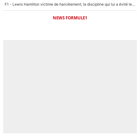
F1 - Lewis Hamilton victime de harcèlement, la discipline qui lui a évité le pire : «J'aurais probablement mal tourné»
NEWS FORMULE1