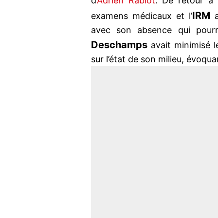
d’
Adrien Rabiot
. De retour à l
IRM
examens médicaux et l’
a
avec son absence qui pourra
Deschamps
avait minimisé l
sur l’état de son milieu, évoqu