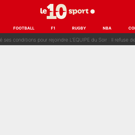
Voice Kids : Contacté par Matt Pokora, Kylian Mbappé a accepté
est terminé, DAZN a fait son choix pour Benjamin Da Silva et
FOOTBALL
F1
RUGBY
NBA
CO
onditions pour rejoindre L'EQUIPE du Soir : Il refuse de faire l'
 plus peur dans le fait de devenir maman» : En couple avec Antoine Dupont, Iris Mitte
kliouche menace Désiré Doué au PSG : «Je valide à 200%»