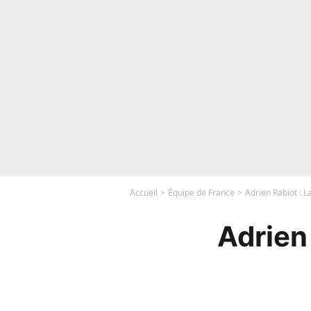
Accueil
Équipe de France
Adrien Rabiot : L
Adrien