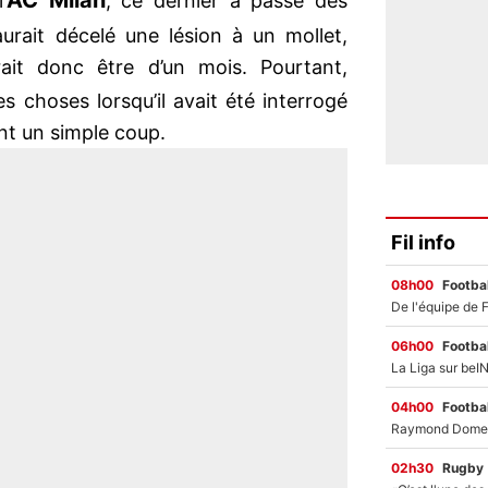
AC Milan
’
, ce dernier a passé des
urait décelé une lésion à un mollet,
it donc être d’un mois. Pourtant,
es choses lorsqu’il avait été interrogé
ant un simple coup.
Fil info
08h00
Footbal
06h00
Footbal
04h00
Footbal
02h30
Rugby