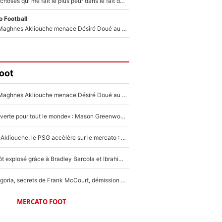
«C’est l'une des choses qui me fait le plus peur dans le fait de devenir maman» : En couple avec Antoine Dupont, Iris Mittenaere s'inquiète déjà pour ses futurs enfants !
 Football
Le transfert de Maghnes Akliouche menace Désiré Doué au PSG : «Je valide à 200%»
oot
Le transfert de Maghnes Akliouche menace Désiré Doué au PSG : «Je valide à 200%»
«La porte est ouverte pour tout le monde» : Mason Greenwood et Pierre-Emerick Aubameyang ont quitté l'OM, Amine Gouiri balance sur la suite du mercato et sur la réaction du vestiaire !
Après Maghnes Akliouche, le PSG accèlère sur le mercato : Voilà les deux nouvelles recrues qui vont signer la semaine prochaine ?
Un record bientôt explosé grâce à Bradley Barcola et Ibrahim Mbaye : Le PSG sur le point de réaliser un mercato historique ?
Trahison de Longoria, secrets de Frank McCourt, démission de Roberto De Zerbi : Medhi Benatia se lâche sur son départ de l'OM et fait d'importantes révélations
MERCATO FOOT