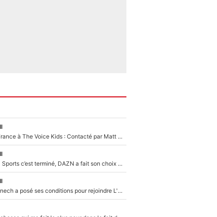
l
De l'équipe de France à The Voice Kids : Contacté par Matt Pokora, Kylian Mbappé a accepté de jouer un rôle inédit sur TF1 !
l
La Liga sur beIN Sports c’est terminé, DAZN a fait son choix pour Benjamin Da Silva et Omar Da Fonseca !
l
Raymond Domenech a posé ses conditions pour rejoindre L'EQUIPE du Soir : Il refuse de faire l'émission avec un autre chroniqueur !