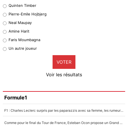
32%
Quinten Timber
Geronimo Rulli
Pierre-Emile Hojbjerg
4%
Neal Maupay
Quinten Timber
Amine Harit
1%
Faris Moumbagna
Pierre-Emile Hojbjerg
Un autre joueur
9%
VOTER
Neal Maupay
4%
Voir les résultats
Amine Harit
3%
Faris Moumbagna
Formule1
5%
F1 : Charles Leclerc surpris par les paparazzis avec sa femme, les rumeurs étaient vraies !
Un autre joueur
5%
Comme pour le final du Tour de France, Esteban Ocon propose un Grand Prix de Formule 1 à Paris : «Autour de l’Arc de Triomphe, ce serait génial» !