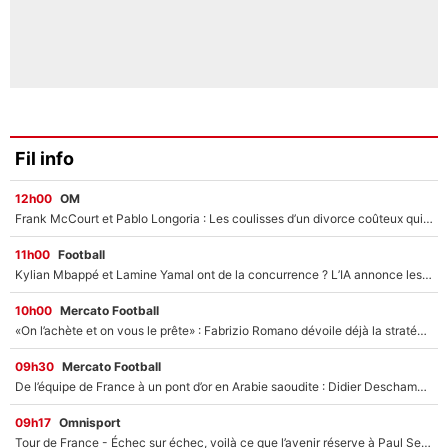
Fil info
12h00
OM
Frank McCourt et Pablo Longoria : Les coulisses d’un divorce coûteux qui ruine l’OM à petit feu…
11h00
Football
Kylian Mbappé et Lamine Yamal ont de la concurrence ? L’IA annonce les 5 joueurs qui vont dominer le football dans les années à venir !
10h00
Mercato Football
«On l’achète et on vous le prête» : Fabrizio Romano dévoile déjà la stratégie du PSG avec le transfert de Zion Suzuki !
09h30
Mercato Football
De l’équipe de France à un pont d’or en Arabie saoudite : Didier Deschamps a donné sa réponse !
09h17
Omnisport
Tour de France - Échec sur échec, voilà ce que l’avenir réserve à Paul Seixas : «Tant qu’il y aura un Pogacar comme celui-là...»