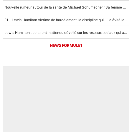
1482 personnes ont participé aux votes.
Nouvelle rumeur autour de la santé de Michael Schumacher : Sa femme Corinna sort du silence
F1 - Lewis Hamilton victime de harcèlement, la discipline qui lui a évité le pire : «J'aurais probablement mal tourné»
Lewis Hamilton : Le talent inattendu dévoilé sur les réseaux sociaux qui a impressionné Kim Kardashian pendant leurs vacances en amoureux !
NEWS FORMULE1