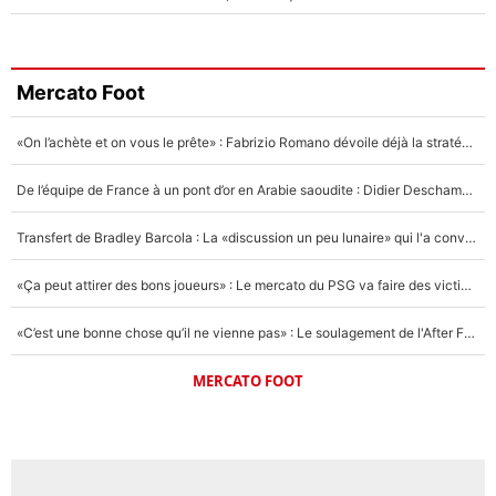
Mercato Foot
«On l’achète et on vous le prête» : Fabrizio Romano dévoile déjà la stratégie du PSG avec le transfert de Zion Suzuki !
De l’équipe de France à un pont d’or en Arabie saoudite : Didier Deschamps a donné sa réponse !
Transfert de Bradley Barcola : La «discussion un peu lunaire» qui l'a convaincu de quitter le PSG, son entourage est pointé du doigt
«Ça peut attirer des bons joueurs» : Le mercato du PSG va faire des victimes dans l'effectif de Luis Enrique ?
«C’est une bonne chose qu’il ne vienne pas» : Le soulagement de l'After Foot après le transfert avorté de Yan Diomandé au PSG
MERCATO FOOT