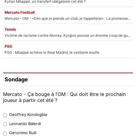
Kylian Mbappé, un transfert obligatoire cet été ?
Mercato Football
Mercato - OM - «Dès que je prends un club, je t’appellerai» : La promesse de Marcelino au moment de claquer la porte
Tennis
Victime de racisme contre Murray, Kyrgios pousse un énorme coup de gueule !
PSG
PSG : Mbappé achève le Real Madrid, le vestiaire exulte
Sondage
Mercato - Ça bouge à l’OM : Qui doit être le prochain
joueur à partir cet été ?
Geoffrey Kondogbia
Geoffrey Kondogbia
38%
Leonardo Balerdi
Leonardo Balerdi
Geronimo Rulli