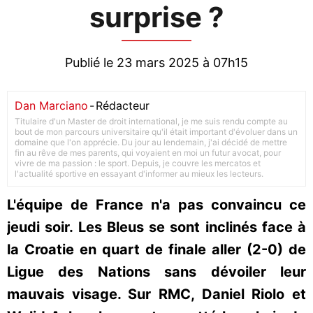
surprise ?
Publié le 23 mars 2025 à 07h15
Dan Marciano
-
Rédacteur
Titulaire d'un Master de droit international, je me suis rendu compte au
bout de mon parcours universitaire qu'il était important d'évoluer dans un
domaine que l'on apprécie. Du jour au lendemain, j'ai décidé de mettre
fin au rêve de mes parents, qui voyaient en moi un futur avocat, pour
vivre de ma passion : le sport. Depuis, je couvre les mercatos et
l'actualité sportive en essayant d'informer au mieux les lecteurs.
L'équipe de France n'a pas convaincu ce
jeudi soir. Les Bleus se sont inclinés face à
la Croatie en quart de finale aller (2-0) de
Ligue des Nations sans dévoiler leur
mauvais visage. Sur RMC, Daniel Riolo et