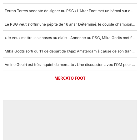
Ferran Torres accepte de signer au PSG : L'After Foot met un bémol sur ce transfert, le champion du monde va couter trop cher ?
Le PSG veut s'offrir une pépite de 16 ans : Déterminé, le double champion d'Europe en titre est prêt à lâcher 40M€ pour celui que l'on compare déjà à Vinicius Jr !
«Je veux mettre les choses au clair» : Annoncé au PSG, Mika Godts met fin au suspense et éteint la polémique sur son transfert !
Mika Godts sorti du 11 de départ de l'Ajax Amsterdam à cause de son transfert imminent vers le PSG ? Son agent répond cash !
Amine Gouiri est très inquiet du mercato : Une discussion avec l'OM pour acter son transfert !
MERCATO FOOT