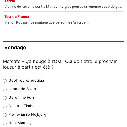
Tennis
Victime de racisme contre Murray, Kyrgios pousse un énorme coup de gueule !
Tour de France
Marion Rousse : Le mariage que personne n'a vu venir !
Sondage
Mercato - Ça bouge à l’OM : Qui doit être le prochain
joueur à partir cet été ?
Geoffrey Kondogbia
Geoffrey Kondogbia
38%
Leonardo Balerdi
Leonardo Balerdi
Geronimo Rulli
32%
Quinten Timber
Geronimo Rulli
Pierre-Emile Hojbjerg
5%
Neal Maupay