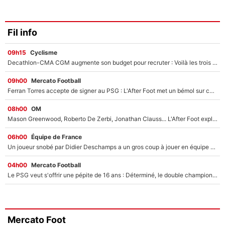
Fil info
09h15
Cyclisme
Decathlon-CMA CGM augmente son budget pour recruter : Voilà les trois premiers coureurs qui font rejoindre Paul Seixas en 2027 !
09h00
Mercato Football
Ferran Torres accepte de signer au PSG : L'After Foot met un bémol sur ce transfert, le champion du monde va couter trop cher ?
08h00
OM
Mason Greenwood, Roberto De Zerbi, Jonathan Clauss... L'After Foot explique pourquoi Medhi Benatia a craqué à l'OM !
06h00
Équipe de France
Un joueur snobé par Didier Deschamps a un gros coup à jouer en équipe de France : Zinedine Zidane a trouvé son numéro 9 ?
04h00
Mercato Football
Le PSG veut s'offrir une pépite de 16 ans : Déterminé, le double champion d'Europe en titre est prêt à lâcher 40M€ pour celui que l'on compare déjà à Vinicius Jr !
Mercato Foot