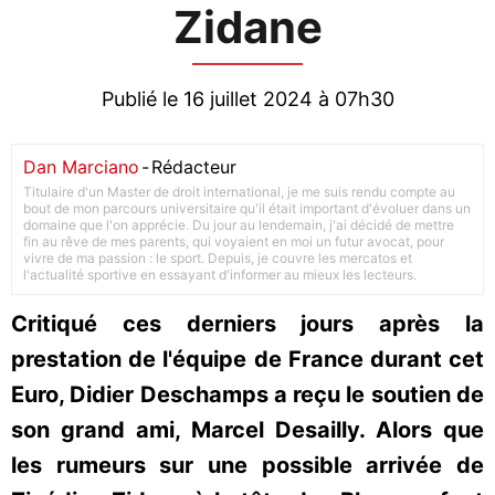
Zidane
Publié le 16 juillet 2024 à 07h30
Dan Marciano
-
Rédacteur
Titulaire d'un Master de droit international, je me suis rendu compte au
bout de mon parcours universitaire qu'il était important d'évoluer dans un
domaine que l'on apprécie. Du jour au lendemain, j'ai décidé de mettre
fin au rêve de mes parents, qui voyaient en moi un futur avocat, pour
vivre de ma passion : le sport. Depuis, je couvre les mercatos et
l'actualité sportive en essayant d'informer au mieux les lecteurs.
Critiqué ces derniers jours après la
prestation de l'équipe de France durant cet
Euro, Didier Deschamps a reçu le soutien de
son grand ami, Marcel Desailly. Alors que
les rumeurs sur une possible arrivée de