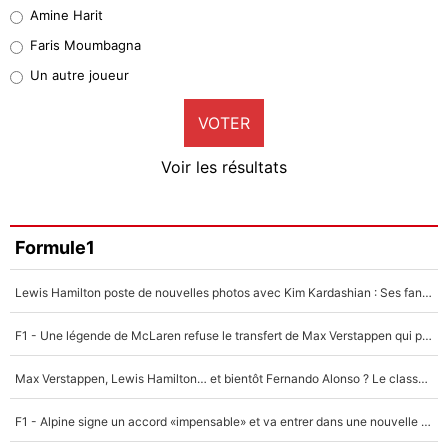
Quinten Timber
Amine Harit
1%
Faris Moumbagna
Pierre-Emile Hojbjerg
Un autre joueur
9%
VOTER
Neal Maupay
4%
Voir les résultats
Amine Harit
3%
Faris Moumbagna
Formule1
4%
Lewis Hamilton poste de nouvelles photos avec Kim Kardashian : Ses fans le voient déjà redevenir champion du monde de F1 grâce à elle !
Un autre joueur
5%
F1 - Une légende de McLaren refuse le transfert de Max Verstappen qui pourrait «faire des vagues» et plomber l'ambiance dans l'équipe
1719 personnes ont participé aux votes.
Max Verstappen, Lewis Hamilton… et bientôt Fernando Alonso ? Le classement des pilotes les mieux payés en Formule 1 risque de changer !
F1 - Alpine signe un accord «impensable» et va entrer dans une nouvelle dimension : Grande nouvelle pour Pierre Gasly !