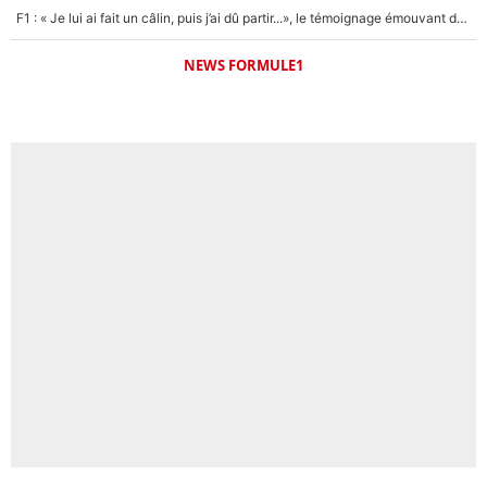
F1 : « Je lui ai fait un câlin, puis j’ai dû partir...», le témoignage émouvant de Max Verstappen sur sa fille
NEWS FORMULE1