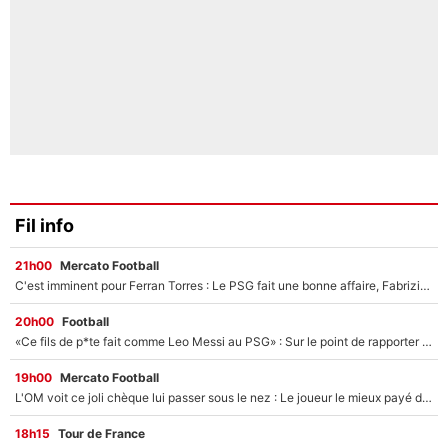
Fil info
21h00
Mercato Football
C'est imminent pour Ferran Torres : Le PSG fait une bonne affaire, Fabrizio Romano révèle le vrai prix du joueur !
20h00
Football
«Ce fils de p*te fait comme Leo Messi au PSG» : Sur le point de rapporter gros à l'OM, Facundo Medina raconte son clash avec des supporters !
19h00
Mercato Football
L'OM voit ce joli chèque lui passer sous le nez : Le joueur le mieux payé du club refuse de partir, son transfert est annulé à la dernière minute !
18h15
Tour de France