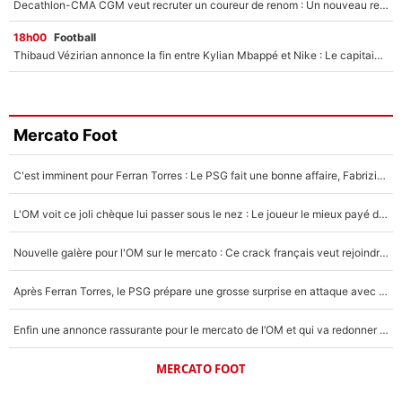
Decathlon-CMA CGM veut recruter un coureur de renom : Un nouveau renfort important arrive pour Paul Seixas ?
18h00
Football
Thibaud Vézirian annonce la fin entre Kylian Mbappé et Nike : Le capitaine de l'équipe de France lui répond sur Instagram !
Mercato Foot
C'est imminent pour Ferran Torres : Le PSG fait une bonne affaire, Fabrizio Romano révèle le vrai prix du joueur !
L'OM voit ce joli chèque lui passer sous le nez : Le joueur le mieux payé du club refuse de partir, son transfert est annulé à la dernière minute !
Nouvelle galère pour l'OM sur le mercato : Ce crack français veut rejoindre le PSG, il a déjà donné son accord pour signer à Paris !
Après Ferran Torres, le PSG prépare une grosse surprise en attaque avec un joueur que vous connaissez déjà !
Enfin une annonce rassurante pour le mercato de l’OM et qui va redonner espoir aux supporters : «C’est énorme en fait»
MERCATO FOOT