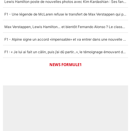
Lewis Hamilton poste de nouvelles photos avec Kim Kardashian : Ses fans le voient déjà redevenir champion du monde de F1 grâce à elle !
Un autre joueur
5%
F1 - Une légende de McLaren refuse le transfert de Max Verstappen qui pourrait «faire des vagues» et plomber l'ambiance dans l'équipe
1767 personnes ont participé aux votes.
Max Verstappen, Lewis Hamilton… et bientôt Fernando Alonso ? Le classement des pilotes les mieux payés en Formule 1 risque de changer !
F1 - Alpine signe un accord «impensable» et va entrer dans une nouvelle dimension : Grande nouvelle pour Pierre Gasly !
F1 : « Je lui ai fait un câlin, puis j’ai dû partir...», le témoignage émouvant de Max Verstappen sur sa fille
NEWS FORMULE1