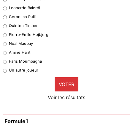
37%
Leonardo Balerdi
Leonardo Balerdi
Geronimo Rulli
32%
Quinten Timber
Geronimo Rulli
Pierre-Emile Hojbjerg
5%
Neal Maupay
Quinten Timber
Amine Harit
1%
Faris Moumbagna
Pierre-Emile Hojbjerg
Un autre joueur
8%
VOTER
Neal Maupay
4%
Voir les résultats
Amine Harit
3%
Faris Moumbagna
Formule1
4%