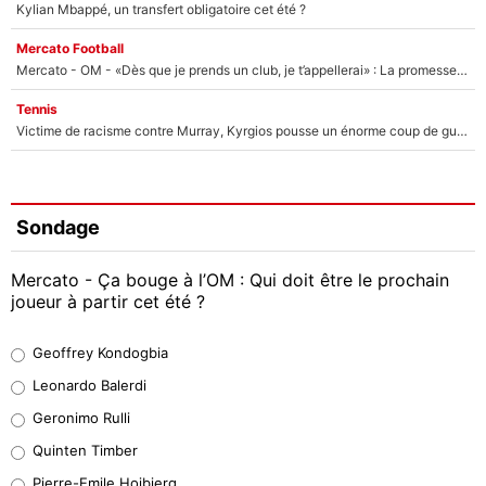
Kylian Mbappé, un transfert obligatoire cet été ?
Mercato Football
Mercato - OM - «Dès que je prends un club, je t’appellerai» : La promesse de Marcelino au moment de claquer la porte
Tennis
Victime de racisme contre Murray, Kyrgios pousse un énorme coup de gueule !
Sondage
Mercato - Ça bouge à l’OM : Qui doit être le prochain
joueur à partir cet été ?
Geoffrey Kondogbia
Geoffrey Kondogbia
38%
Leonardo Balerdi
Leonardo Balerdi
Geronimo Rulli
32%
Quinten Timber
Geronimo Rulli
Pierre-Emile Hojbjerg