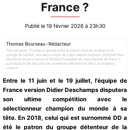
France ?
Publié le 19 février 2026 à 23h30
Thomas Bourseau
-
Rédacteur
Féru de sport, Thomas a grandi entre le ballon rond du football et le
orange du basket, ses deux coups de cœur depuis toujours. Diplômé d’un
Master et d’une Licence à l’Institut Européen du Journalisme de Paris, il
suit toujours de très près les aventures d’Arsenal et des Los Angeles
Lakers.
Entre le 11 juin et le 19 juillet, l'équipe de
France version Didier Deschamps disputera
son ultime compétition avec le
sélectionneur champion du monde à sa
tête. En 2018, celui qui est surnommé DD a
été le patron du groupe détenteur de la