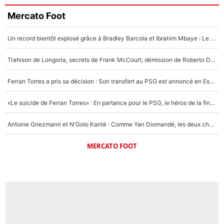
Mercato Foot
Un record bientôt explosé grâce à Bradley Barcola et Ibrahim Mbaye : Le PSG sur le point de réaliser un mercato historique ?
Trahison de Longoria, secrets de Frank McCourt, démission de Roberto De Zerbi : Medhi Benatia se lâche sur son départ de l'OM et fait d'importantes révélations
Ferran Torres a pris sa décision : Son transfert au PSG est annoncé en Espagne !
«Le suicide de Ferran Torres» : En partance pour le PSG, le héros de la finale de la Coupe du monde s'attire les foudres de la presse espagnole !
Antoine Griezmann et N'Golo Kanté : Comme Yan Diomandé, les deux champions du monde ont refusé de signer au PSG !
MERCATO FOOT