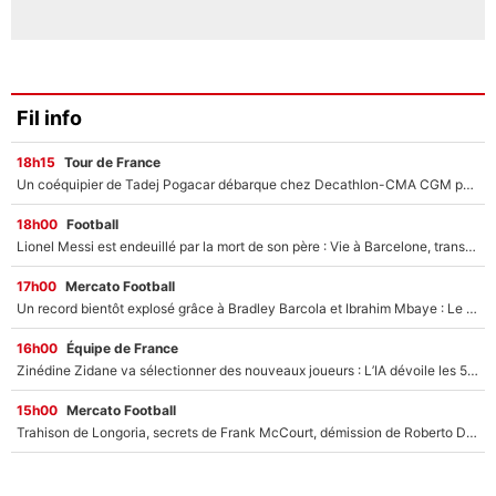
Fil info
18h15
Tour de France
Un coéquipier de Tadej Pogacar débarque chez Decathlon-CMA CGM pour épauler Paul Seixas : «Mes meilleures années sont à venir»
18h00
Football
Lionel Messi est endeuillé par la mort de son père : Vie à Barcelone, transfert au PSG... voilà comment Jorge Messi a joué un rôle essentiel dans sa carrière !
17h00
Mercato Football
Un record bientôt explosé grâce à Bradley Barcola et Ibrahim Mbaye : Le PSG sur le point de réaliser un mercato historique ?
16h00
Équipe de France
Zinédine Zidane va sélectionner des nouveaux joueurs : L’IA dévoile les 5 cracks qui pourraient rapidement le rejoindre en équipe de France !
15h00
Mercato Football
Trahison de Longoria, secrets de Frank McCourt, démission de Roberto De Zerbi : Medhi Benatia se lâche sur son départ de l'OM et fait d'importantes révélations