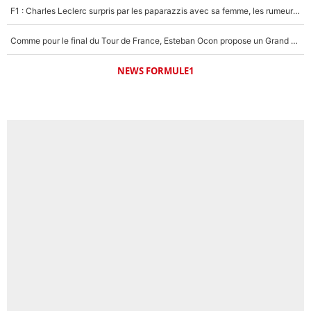
F1 : Charles Leclerc surpris par les paparazzis avec sa femme, les rumeurs étaient vraies !
Comme pour le final du Tour de France, Esteban Ocon propose un Grand Prix de Formule 1 à Paris : «Autour de l’Arc de Triomphe, ce serait génial» !
NEWS FORMULE1