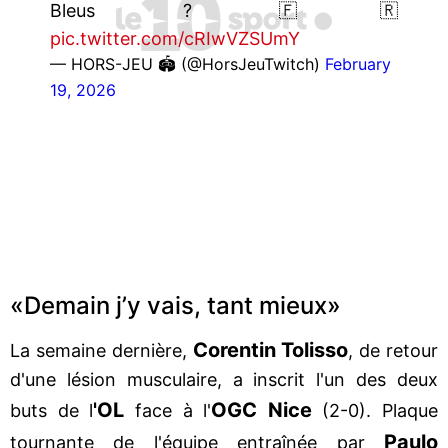
Bleus ? 🇫🇷
pic.twitter.com/cRIwVZSUmY
— HORS-JEU 🏟️ (@HorsJeuTwitch)
February
19, 2026
«Demain j’y vais, tant mieux»
Corentin Tolisso
La semaine dernière,
, de retour
d'une lésion musculaire, a inscrit l'un des deux
'OL
OGC Nice
buts de l
face à l'
(2-0). Plaque
Paulo
tournante de l'équipe entraînée par