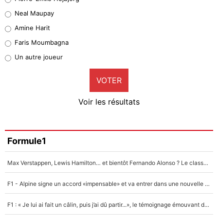
5%
Neal Maupay
Quinten Timber
Amine Harit
1%
Faris Moumbagna
Pierre-Emile Hojbjerg
Un autre joueur
9%
VOTER
Neal Maupay
4%
Voir les résultats
Amine Harit
3%
Faris Moumbagna
Formule1
4%
Max Verstappen, Lewis Hamilton… et bientôt Fernando Alonso ? Le classement des pilotes les mieux payés en Formule 1 risque de changer !
Un autre joueur
5%
F1 - Alpine signe un accord «impensable» et va entrer dans une nouvelle dimension : Grande nouvelle pour Pierre Gasly !
1650 personnes ont participé aux votes.
F1 : « Je lui ai fait un câlin, puis j’ai dû partir...», le témoignage émouvant de Max Verstappen sur sa fille