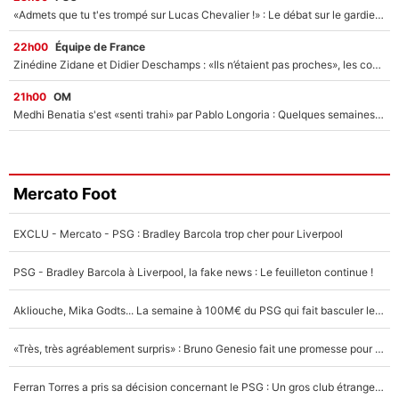
«Admets que tu t'es trompé sur Lucas Chevalier !» : Le débat sur le gardien du PSG vire au clash à l'After Foot
22h00
Équipe de France
Zinédine Zidane et Didier Deschamps : «Ils n’étaient pas proches», les confidences d’un membre de l’équipe de France 1998 sur leur relation spéciale
21h00
OM
Medhi Benatia s'est «senti trahi» par Pablo Longoria : Quelques semaines après son départ, l'ancien directeur de football de l'OM règle ses comptes
Mercato Foot
EXCLU - Mercato - PSG : Bradley Barcola trop cher pour Liverpool
PSG - Bradley Barcola à Liverpool, la fake news : Le feuilleton continue !
Akliouche, Mika Godts... La semaine à 100M€ du PSG qui fait basculer le mercato du PSG !
«Très, très agréablement surpris» : Bruno Genesio fait une promesse pour la suite du mercato de l’OM et rassure les supporters
Ferran Torres a pris sa décision concernant le PSG : Un gros club étranger prêt à relancer le feuilleton pour la signature du champion du monde 2026 !