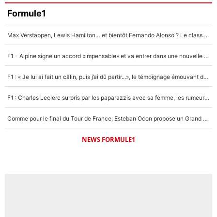
Faris Moumbagna
Formule1
4%
Max Verstappen, Lewis Hamilton… et bientôt Fernando Alonso ? Le classement des pilotes les mieux payés en Formule 1 risque de changer !
Un autre joueur
5%
F1 - Alpine signe un accord «impensable» et va entrer dans une nouvelle dimension : Grande nouvelle pour Pierre Gasly !
1619 personnes ont participé aux votes.
F1 : « Je lui ai fait un câlin, puis j’ai dû partir...», le témoignage émouvant de Max Verstappen sur sa fille
F1 : Charles Leclerc surpris par les paparazzis avec sa femme, les rumeurs étaient vraies !
Comme pour le final du Tour de France, Esteban Ocon propose un Grand Prix de Formule 1 à Paris : «Autour de l’Arc de Triomphe, ce serait génial» !
NEWS FORMULE1