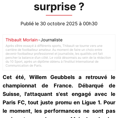
surprise ?
Publié le 30 octobre 2025 à 00h30
Thibault Morlain
-
Journaliste
Après s’être essayé à différents sports, Thibault se tourne vers une
carrière de footballeur amateur. Au moment de faire un choix entre
devenir footballeur professionnel et journaliste, les qualités ont fait
pencher la balance d’un côté. Le voilà désormais au sein de la rédaction
du 10 Sport, après un diplôme obtenu à l’Institut International de
Communication de Paris.
Cet été, Willem Geubbels a retrouvé le
championnat de France. Débarqué de
Suisse, l'attaquant s'est engagé avec le
Paris FC, tout juste promu en Ligue 1. Pour
le moment, les performances ne sont pas