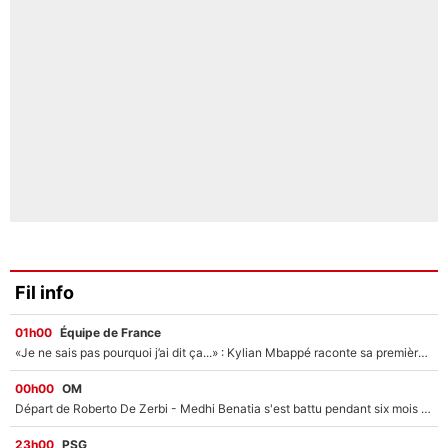
Fil info
01h00
Équipe de France
«Je ne sais pas pourquoi j’ai dit ça...» : Kylian Mbappé raconte sa première rencontre avec Zinédine Zidane (et c’est très drôle)
00h00
OM
Départ de Roberto De Zerbi - Medhi Benatia s'est battu pendant six mois pour le retenir à l'OM, le PSG a été le naufrage de trop : «Je pars avec toi»
23h00
PSG