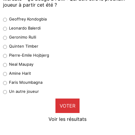
joueur à partir cet été ?
Geoffrey Kondogbia
Geoffrey Kondogbia
38%
Leonardo Balerdi
Leonardo Balerdi
Geronimo Rulli
32%
Quinten Timber
Geronimo Rulli
Pierre-Emile Hojbjerg
5%
Neal Maupay
Quinten Timber
Amine Harit
1%
Faris Moumbagna
Pierre-Emile Hojbjerg
Un autre joueur
9%
VOTER
Neal Maupay
4%
Voir les résultats
Amine Harit
3%