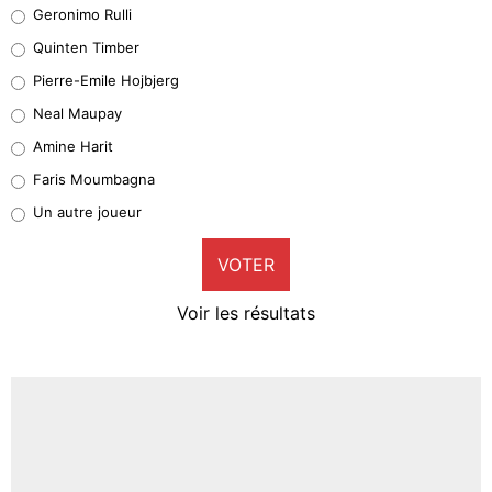
Leonardo Balerdi
Geronimo Rulli
32%
Quinten Timber
Geronimo Rulli
Pierre-Emile Hojbjerg
5%
Neal Maupay
Quinten Timber
Amine Harit
1%
Faris Moumbagna
Pierre-Emile Hojbjerg
Un autre joueur
9%
VOTER
Neal Maupay
4%
Voir les résultats
Amine Harit
3%
Faris Moumbagna
4%
Un autre joueur
5%