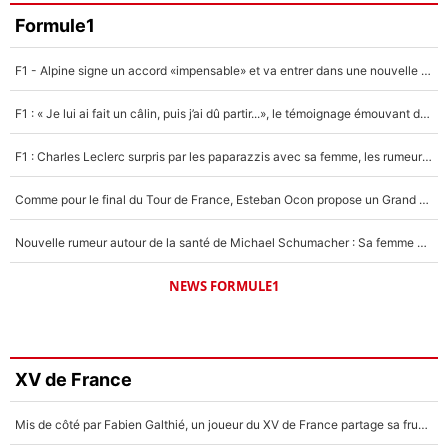
Formule1
F1 - Alpine signe un accord «impensable» et va entrer dans une nouvelle dimension : Grande nouvelle pour Pierre Gasly !
F1 : « Je lui ai fait un câlin, puis j’ai dû partir...», le témoignage émouvant de Max Verstappen sur sa fille
F1 : Charles Leclerc surpris par les paparazzis avec sa femme, les rumeurs étaient vraies !
Comme pour le final du Tour de France, Esteban Ocon propose un Grand Prix de Formule 1 à Paris : «Autour de l’Arc de Triomphe, ce serait génial» !
Nouvelle rumeur autour de la santé de Michael Schumacher : Sa femme Corinna sort du silence
NEWS FORMULE1
XV de France
Mis de côté par Fabien Galthié, un joueur du XV de France partage sa frustration : «ils ne me l’ont pas dit tout de suite»