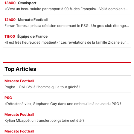
13h00
Omnisport
«C'est un beau salaire par rapport à 90 % des Français» : Voilà combien touchait Nelson Monfort sur France Télévisions avant de rejoindre CNews
12h00
Mercato Football
Ferran Torres a pris sa décision concernant le PSG : Un gros club étranger prêt à relancer le feuilleton pour la signature du champion du monde 2026 !
11h00
Équipe de France
«Il est très heureux et impatient» : Les révélations de la famille Zidane sur sa prise de pouvoir en équipe de France !
Top Articles
Mercato Football
Pogba - OM : Voilà l'homme qui a tout gâché !
PSG
«Détester à vie», Stéphane Guy dans une embrouille à cause du PSG !
Mercato Football
Kylian Mbappé, un transfert obligatoire cet été ?
Mercato Football