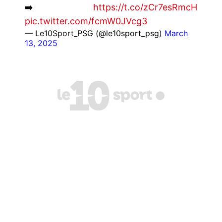
➡️
https://t.co/zCr7esRmcH
pic.twitter.com/fcmW0JVcg3
— Le10Sport_PSG (@le10sport_psg)
March
13, 2025