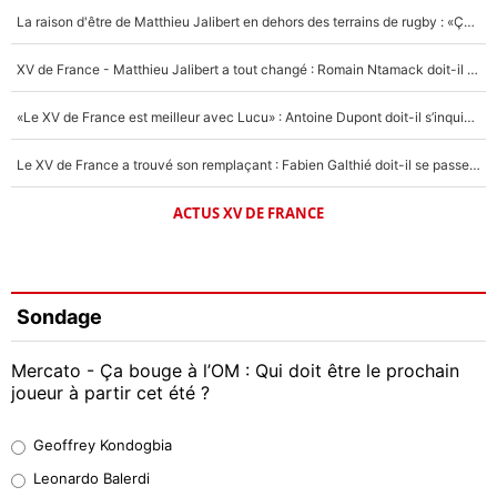
La raison d'être de Matthieu Jalibert en dehors des terrains de rugby : «Ça m'atteint autant que si tu touches à un membre de ma famille»
XV de France - Matthieu Jalibert a tout changé : Romain Ntamack doit-il s’inquiéter pour sa place à un an de la Coupe du monde ?
«Le XV de France est meilleur avec Lucu» : Antoine Dupont doit-il s’inquiéter pour sa place ?
Le XV de France a trouvé son remplaçant : Fabien Galthié doit-il se passer d'Antoine Dupont ?
ACTUS XV DE FRANCE
Sondage
Mercato - Ça bouge à l’OM : Qui doit être le prochain
joueur à partir cet été ?
Geoffrey Kondogbia
Geoffrey Kondogbia
38%
Leonardo Balerdi