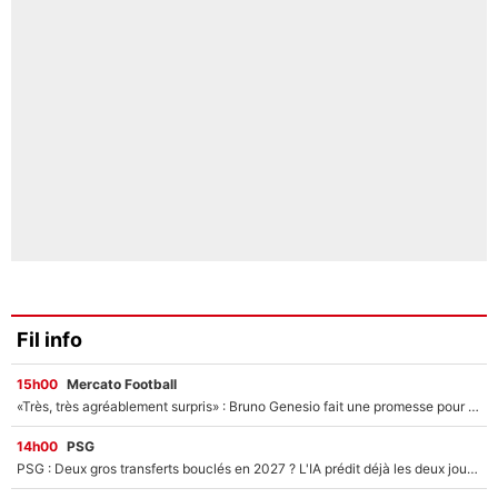
Fil info
15h00
Mercato Football
«Très, très agréablement surpris» : Bruno Genesio fait une promesse pour la suite du mercato de l’OM et rassure les supporters
14h00
PSG
PSG : Deux gros transferts bouclés en 2027 ? L'IA prédit déjà les deux joueurs qui pourraient rejoindre Luis Enrique !