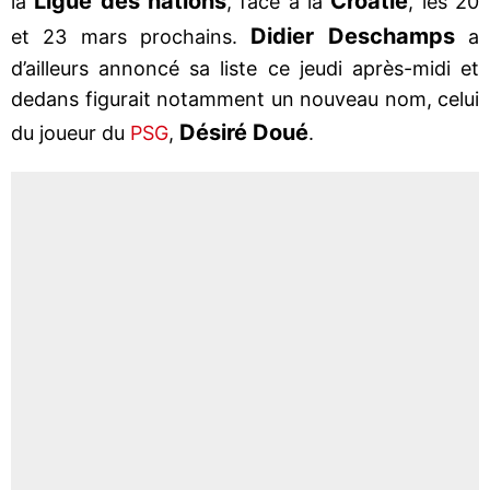
Ligue des nations
Croatie
la
, face à la
, les 20
Didier Deschamps
et 23 mars prochains.
a
d’ailleurs annoncé sa liste ce jeudi après-midi et
dedans figurait notamment un nouveau nom, celui
Désiré Doué
du joueur du
PSG
,
.