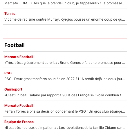
Mercato - OM - «Dès que je prends un club, je t’appellerai» : La promesse de Marcelino au moment de claquer la porte
Tennis
Victime de racisme contre Murray, Kyrgios pousse un énorme coup de gueule !
Football
Mercato Football
«Très, très agréablement surpris» : Bruno Genesio fait une promesse pour la suite du mercato de l’OM et rassure les supporters
PSG
PSG : Deux gros transferts bouclés en 2027 ? L'IA prédit déjà les deux joueurs qui pourraient rejoindre Luis Enrique !
Omnisport
«C'est un beau salaire par rapport à 90 % des Français» : Voilà combien touchait Nelson Monfort sur France Télévisions avant de rejoindre CNews
Mercato Football
Ferran Torres a pris sa décision concernant le PSG : Un gros club étranger prêt à relancer le feuilleton pour la signature du champion du monde 2026 !
Équipe de France
«Il est très heureux et impatient» : Les révélations de la famille Zidane sur sa prise de pouvoir en équipe de France !