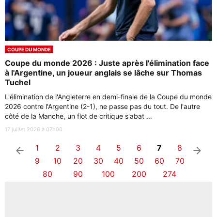
COUPE DU MONDE
Coupe du monde 2026 : Juste après l'élimination face
à l'Argentine, un joueur anglais se lâche sur Thomas
Tuchel
L'élimination de l'Angleterre en demi-finale de la Coupe du monde
2026 contre l'Argentine (2-1), ne passe pas du tout. De l'autre
côté de la Manche, un flot de critique s'abat ...
17 juillet 2026 à 07h00
1
2
3
4
5
6
7
8
arrow_left
arrow_right
9
10
20
30
40
50
60
70
80
90
100
200
274