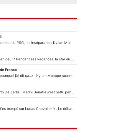
l
Loin du Real Madrid et du PSG, les inséparables Kylian Mbappé et Achraf Hakimi changent d'équipe le temps d'une journée !
Antoine Dupont en deuil : Pendant ses vacances, la star du XV de France a perdu sa grand-mère
 de France
«Je ne sais pas pourquoi j’ai dit ça...» : Kylian Mbappé raconte sa première rencontre avec Zinédine Zidane (et c’est très drôle)
Départ de Roberto De Zerbi - Medhi Benatia s'est battu pendant six mois pour le retenir à l'OM, le PSG a été le naufrage de trop : «Je pars avec toi»
«Admets que tu t'es trompé sur Lucas Chevalier !» : Le débat sur le gardien du PSG vire au clash à l'After Foot