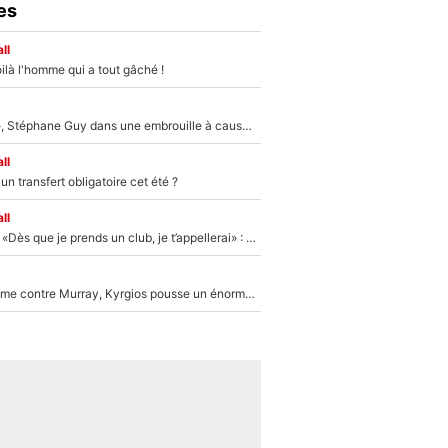
es
ll
ilà l'homme qui a tout gâché !
«Détester à vie», Stéphane Guy dans une embrouille à cause du PSG !
ll
n transfert obligatoire cet été ?
ll
Mercato - OM - «Dès que je prends un club, je t’appellerai» : La promesse de Marcelino au moment de claquer la porte
Victime de racisme contre Murray, Kyrgios pousse un énorme coup de gueule !