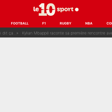
SG, les inséparables Kylian Mbappé et Achraf Hakimi changent 
Pendant ses vacances, la star du XV de France a perdu sa g
FOOTBALL
F1
RUGBY
NBA
CO
 dit ça...» : Kylian Mbappé raconte sa première rencontre avec Zi
i Benatia s'est battu pendant six mois pour le retenir à l'OM, le PSG a été
sur Lucas Chevalier !» : Le débat sur le gardien du PSG vire 