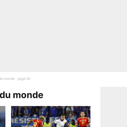
 du monde - page 60
 du monde