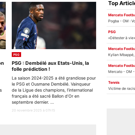
Top Articl
Mercato Footba
Pogba - OM : Vo
PSG
Mercato Footba
Kylian Mbappé, u
PSG
on
PSG : Dembélé aux Etats-Unis, la
Mercato Footba
folle prédiction !
La saison 2024-2025 a été grandiose pour
Tennis
le PSG et Ousmane Dembélé. Vainqueur
s
de la Ligue des champions, l’international
français a été sacré Ballon d’Or en
septembre dernier. ...
20 novembre 2025 à 07h15