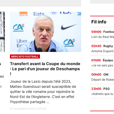
Fil info
04h00
Footbal
02h30
Rugby
MERCATO FOOTBALL
01h00
Équipe
s
Transfert avant la Coupe du monde
: Le pari d'un joueur de Deschamps
!
00h00
OM
pes
Joueur de la Lazio depuis l'été 2023,
n
Matteo Guendouzi serait susceptible de
23h00
PSG
quitter la ville romaine pour rejoindre le
Nord-Est de l'Angleterre. C'est en effet
l'hypothèse partagée ...
21 novembre 2025 à 07h30