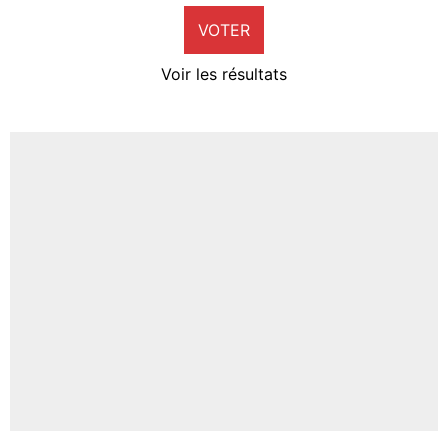
VOTER
Neal Maupay
4%
Voir les résultats
Amine Harit
3%
Faris Moumbagna
4%
Un autre joueur
5%
1624 personnes ont participé aux votes.