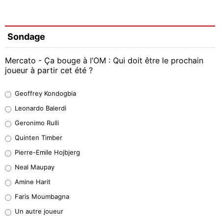
Sondage
Mercato - Ça bouge à l’OM : Qui doit être le prochain
joueur à partir cet été ?
Geoffrey Kondogbia
Geoffrey Kondogbia
38%
Leonardo Balerdi
Leonardo Balerdi
Geronimo Rulli
32%
Quinten Timber
Geronimo Rulli
Pierre-Emile Hojbjerg
5%
Neal Maupay
Quinten Timber
Amine Harit
1%
Faris Moumbagna
Pierre-Emile Hojbjerg
Un autre joueur
9%