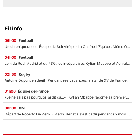
Fil info
06h00
Football
Un chroniqueur de L’Équipe du Soir viré par La Chaîne L’Équipe : Même Olivier Ménard n’avait pas pu empêcher son départ, «je l’ai appris sur Twitter, je l’ai vécu assez mal»
04h00
Football
Loin du Real Madrid et du PSG, les inséparables Kylian Mbappé et Achraf Hakimi changent d'équipe le temps d'une journée !
02h30
Rugby
Antoine Dupont en deuil : Pendant ses vacances, la star du XV de France a perdu sa grand-mère
01h00
Équipe de France
«Je ne sais pas pourquoi j’ai dit ça...» : Kylian Mbappé raconte sa première rencontre avec Zinédine Zidane (et c’est très drôle)
00h00
OM
Départ de Roberto De Zerbi - Medhi Benatia s'est battu pendant six mois pour le retenir à l'OM, le PSG a été le naufrage de trop : «Je pars avec toi»