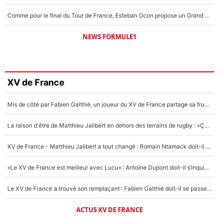
Comme pour le final du Tour de France, Esteban Ocon propose un Grand Prix de Formule 1 à Paris : «Autour de l’Arc de Triomphe, ce serait génial» !
NEWS FORMULE1
XV de France
Mis de côté par Fabien Galthié, un joueur du XV de France partage sa frustration : «ils ne me l’ont pas dit tout de suite»
La raison d'être de Matthieu Jalibert en dehors des terrains de rugby : «Ça m'atteint autant que si tu touches à un membre de ma famille»
XV de France - Matthieu Jalibert a tout changé : Romain Ntamack doit-il s’inquiéter pour sa place à un an de la Coupe du monde ?
«Le XV de France est meilleur avec Lucu» : Antoine Dupont doit-il s’inquiéter pour sa place ?
Le XV de France a trouvé son remplaçant : Fabien Galthié doit-il se passer d'Antoine Dupont ?
ACTUS XV DE FRANCE