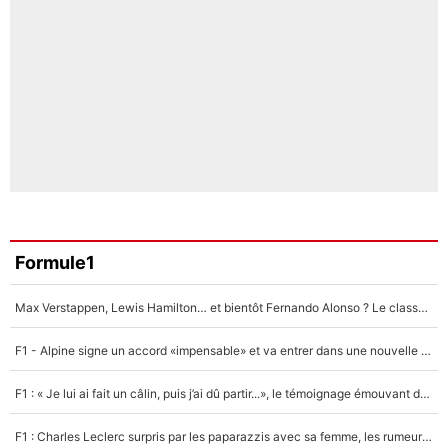
Formule1
Max Verstappen, Lewis Hamilton… et bientôt Fernando Alonso ? Le classement des pilotes les mieux payés en Formule 1 risque de changer !
F1 - Alpine signe un accord «impensable» et va entrer dans une nouvelle dimension : Grande nouvelle pour Pierre Gasly !
F1 : « Je lui ai fait un câlin, puis j’ai dû partir...», le témoignage émouvant de Max Verstappen sur sa fille
F1 : Charles Leclerc surpris par les paparazzis avec sa femme, les rumeurs étaient vraies !