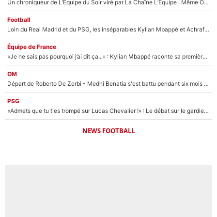
Un chroniqueur de L’Équipe du Soir viré par La Chaîne L’Équipe : Même Olivier Ménard n’avait pas pu empêcher son départ, «je l’ai appris sur Twitter, je l’ai vécu assez mal»
Football
Loin du Real Madrid et du PSG, les inséparables Kylian Mbappé et Achraf Hakimi changent d'équipe le temps d'une journée !
Équipe de France
«Je ne sais pas pourquoi j’ai dit ça...» : Kylian Mbappé raconte sa première rencontre avec Zinédine Zidane (et c’est très drôle)
OM
Départ de Roberto De Zerbi - Medhi Benatia s'est battu pendant six mois pour le retenir à l'OM, le PSG a été le naufrage de trop : «Je pars avec toi»
PSG
«Admets que tu t'es trompé sur Lucas Chevalier !» : Le débat sur le gardien du PSG vire au clash à l'After Foot
NEWS FOOTBALL