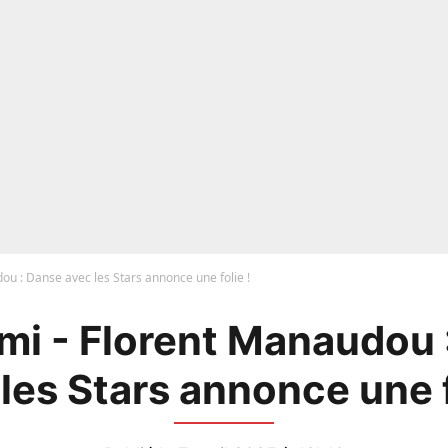
ou : Danse avec les Stars annonce une folie !
ami - Florent Manaudou 
les Stars annonce une f