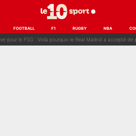
n transfert à l'OM, Quinten Timber raconte ses doutes après
fuse le transfert de Max Verstappen qui pourrait «faire des vagues»
FOOTBALL
F1
RUGBY
NBA
CO
r le PSG : Voilà pourquoi le Real Madrid a accepté de payer la somme reco
Voice Kids : Contacté par Matt Pokora, Kylian Mbappé a accepté
est terminé, DAZN a fait son choix pour Benjamin Da Silva et