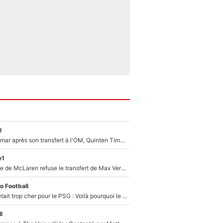
l
En plein cauchemar après son transfert à l'OM, Quinten Timber raconte ses doutes après sa signature à Marseille
e1
F1 - Une légende de McLaren refuse le transfert de Max Verstappen qui pourrait «faire des vagues» et plomber l'ambiance dans l'équipe
o Football
Yan Diomandé était trop cher pour le PSG : Voilà pourquoi le Real Madrid a accepté de payer la somme record de 140M€ pour boucler son transfert !
l