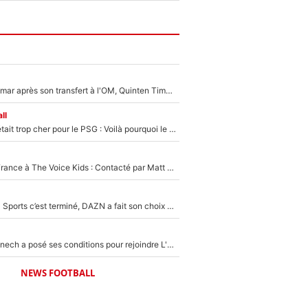
En plein cauchemar après son transfert à l'OM, Quinten Timber raconte ses doutes après sa signature à Marseille
ll
Yan Diomandé était trop cher pour le PSG : Voilà pourquoi le Real Madrid a accepté de payer la somme record de 140M€ pour boucler son transfert !
De l'équipe de France à The Voice Kids : Contacté par Matt Pokora, Kylian Mbappé a accepté de jouer un rôle inédit sur TF1 !
La Liga sur beIN Sports c’est terminé, DAZN a fait son choix pour Benjamin Da Silva et Omar Da Fonseca !
Raymond Domenech a posé ses conditions pour rejoindre L'EQUIPE du Soir : Il refuse de faire l'émission avec un autre chroniqueur !
NEWS FOOTBALL