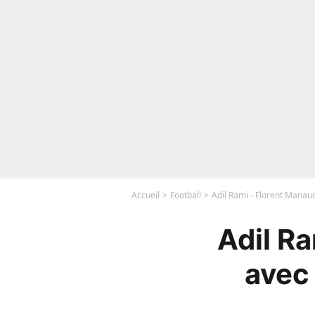
Accueil
Football
Adil Rami - Florent Manaud
Adil R
avec 