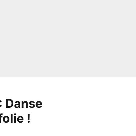
: Danse
olie !