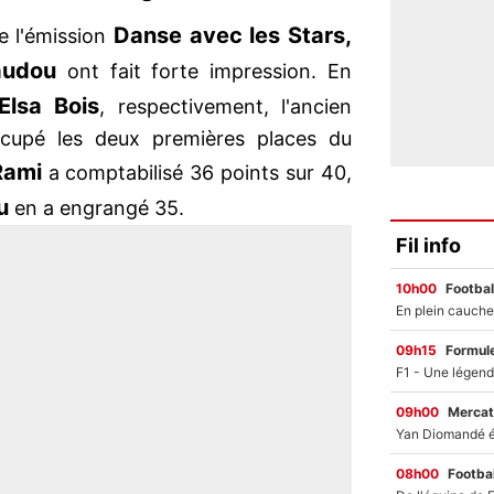
Danse avec les Stars,
e l'émission
naudou
ont fait forte impression. En
Elsa Bois
, respectivement, l'ancien
ccupé les deux premières places du
 Rami
a comptabilisé 36 points sur 40,
ou
en a engrangé 35.
Fil info
10h00
Footbal
09h15
Formul
09h00
Mercat
08h00
Footbal