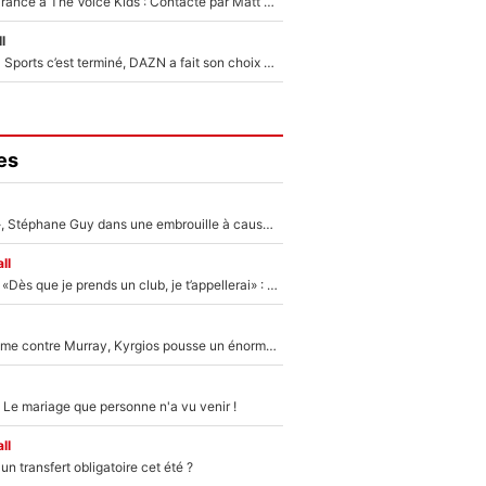
De l'équipe de France à The Voice Kids : Contacté par Matt Pokora, Kylian Mbappé a accepté de jouer un rôle inédit sur TF1 !
l
La Liga sur beIN Sports c’est terminé, DAZN a fait son choix pour Benjamin Da Silva et Omar Da Fonseca !
es
«Détester à vie», Stéphane Guy dans une embrouille à cause du PSG !
ll
Mercato - OM - «Dès que je prends un club, je t’appellerai» : La promesse de Marcelino au moment de claquer la porte
Victime de racisme contre Murray, Kyrgios pousse un énorme coup de gueule !
 Le mariage que personne n'a vu venir !
ll
n transfert obligatoire cet été ?