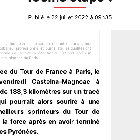
Publié le 22 juillet 2022 à 09h35
ult se tourne vers une carrière de footballeur amateur.
balleur professionnel et journaliste, les qualités ont
ésormais au sein de la rédaction du 10 Sport, après un
Communication de Paris.
vée du Tour de France à Paris, le
 vendredi Castelna-Magnoac à
de 188,3 kilomètres sur un tracé
i pourrait alors sourire à une
illeurs sprinteurs du Tour de
 la force après en avoir terminé
les Pyrénées.