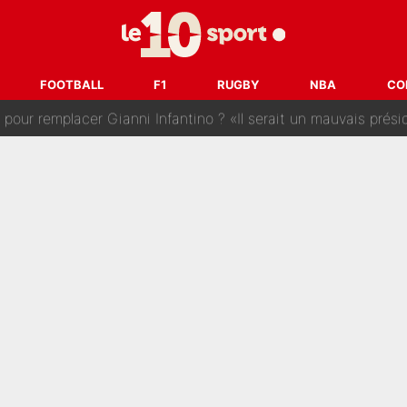
 : La photo qui met fin au transfert de l’été !
naere officialisent enfin leur couple : La photo qui enflamme 
FOOTBALL
F1
RUGBY
NBA
CO
emplacer Gianni Infantino ? «Il serait un mauvais président», le patron de
ue prêt à l’écarter au PSG, la décision qui va accélérer son tr
erminé : Kylian Mbappé et Lamine Yamal changent de chaîne, «le moment é