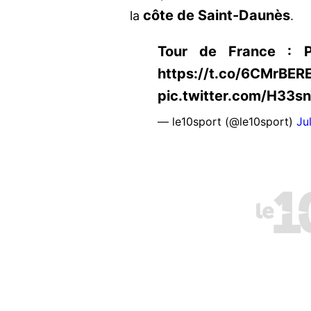
côte de Saint-Daunès
la
.
Tour de France : Pi
https://t.co/6CMrBERE
pic.twitter.com/H33s
— le10sport (@le10sport)
Ju