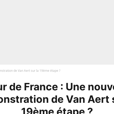
stration de Van Aert sur la 19ème étape ?
r de France : Une nouv
nstration de Van Aert s
19ème étape ?