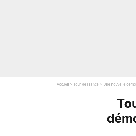
Accueil
Tour de France
Une nouvelle démon
Tou
démo