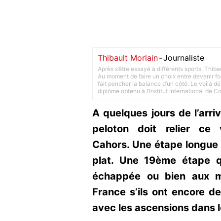
Thibault Morlain
-
Journaliste
Après s’être essayé à différents sports, Thiba
Au moment de faire un choix entre devenir foot
fait pencher la balance d’un côté. Le voilà d
diplôme obtenu à l’Institut International de 
A quelques jours de l’arri
peloton doit relier ce
Cahors. Une étape longue 
plat. Une 19ème étape qu
échappée ou bien aux me
France s’ils ont encore de
avec les ascensions dans 