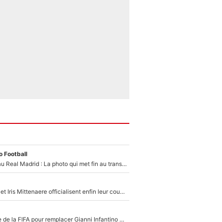
 Football
Yan Diomandé au Real Madrid : La photo qui met fin au transfert de l’été !
Antoine Dupont et Iris Mittenaere officialisent enfin leur couple : La photo qui enflamme les réseaux sociaux
Du PSG à la tête de la FIFA pour remplacer Gianni Infantino ? «Il serait un mauvais président», le patron de la Liga s'attaque à Nasser Al-Khelaïfi !