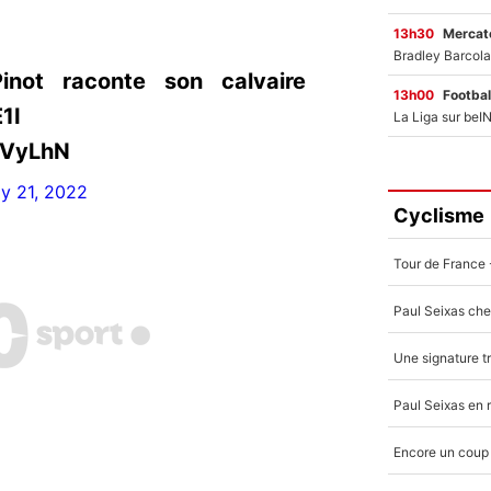
13h30
Mercato
not raconte son calvaire
13h00
Footbal
1I
nVyLhN
ly 21, 2022
Cyclisme