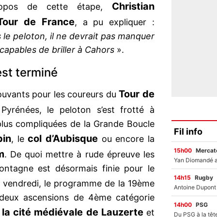
Christian
ropos de cette étape,
Tour de France
, a pu expliquer :
 le peloton, il ne devrait pas manquer
capables de briller à Cahors
».
est terminé
Tour de
rouvants pour les coureurs du
Pyrénées, le peloton s’est frotté à
plus compliquées de la Grande Boucle
Fil info
pin
col d’Aubisque
, le
ou encore la
15h00
Mercato
m
. De quoi mettre à rude épreuve les
ontagne est désormais finie pour le
14h15
Rugby
ce vendredi, le programme de la 19ème
s deux ascensions de 4ème catégorie
14h00
PSG
 la cité médiévale de Lauzerte
et