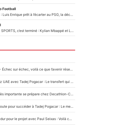
 Football
Bradley Barcola : Luis Enrique prêt à l’écarter au PSG, la décision qui va accélérer son transfert à Liverpool ?
l
La Liga sur beIN SPORTS, c’est terminé : Kylian Mbappé et Lamine Yamal changent de chaîne, «le moment était venu d'ouvrir un nouveau chapitre»
Tour de France - Échec sur échec, voilà ce que l’avenir réserve à Paul Seixas : «Tant qu’il y aura un Pogacar comme celui-là...»
Paul Seixas chez UAE avec Tadej Pogacar : Le transfert qui effraie le peloton, «c’est la pire des choses qui puisse arriver»
Une signature très importante se prépare chez Decathlon-CMA CGM pour aider Paul Seixas à gagner le Tour de France 2027
Paul Seixas en route pour succéder à Tadej Pogacar : Le meilleur est annoncé pour l’avenir de la pépite française
Encore un coup dur pour le projet avec Paul Seixas : Voilà ce qui bloque le transfert d’un coureur chez Decathlon-CMA CGM