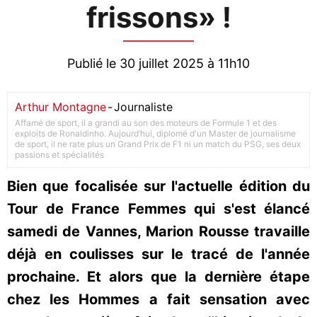
frissons» !
Publié le 30 juillet 2025 à 11h10
Arthur Montagne
-
Journaliste
Affamé de sport, il a grandi au son des moteurs de Formule 1 et des
exploits de Ronaldinho. Aujourd’hui, diplomé d'un Master de journalisme
de sport, il ne rate plus un Grand Prix de F1 ni un match du PSG, ses deux
passions et spécialités
Bien que focalisée sur l'actuelle édition du
Tour de France Femmes qui s'est élancé
samedi de Vannes, Marion Rousse travaille
déjà en coulisses sur le tracé de l'année
prochaine. Et alors que la dernière étape
chez les Hommes a fait sensation avec