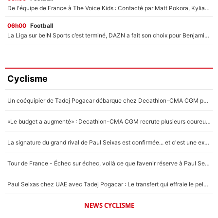
De l'équipe de France à The Voice Kids : Contacté par Matt Pokora, Kylian Mbappé a accepté de jouer un rôle inédit sur TF1 !
06h00
Football
La Liga sur beIN Sports c’est terminé, DAZN a fait son choix pour Benjamin Da Silva et Omar Da Fonseca !
Cyclisme
Un coéquipier de Tadej Pogacar débarque chez Decathlon-CMA CGM pour épauler Paul Seixas : «Mes meilleures années sont à venir»
«Le budget a augmenté» : Decathlon-CMA CGM recrute plusieurs coureurs pour offrir à Paul Seixas une équipe pour gagner le Tour de France 2027
La signature du grand rival de Paul Seixas est confirmée... et c'est une excellente nouvelle pour l'équipe Decathlon-CMA CGM !
Tour de France - Échec sur échec, voilà ce que l’avenir réserve à Paul Seixas : «Tant qu’il y aura un Pogacar comme celui-là...»
Paul Seixas chez UAE avec Tadej Pogacar : Le transfert qui effraie le peloton, «c’est la pire des choses qui puisse arriver»
NEWS CYCLISME