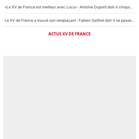
«Le XV de France est meilleur avec Lucu» : Antoine Dupont doit-il s’inquiéter pour sa place ?
Le XV de France a trouvé son remplaçant : Fabien Galthié doit-il se passer d'Antoine Dupont ?
ACTUS XV DE FRANCE