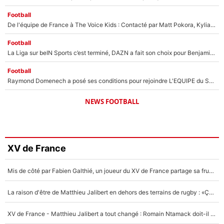
Football
De l'équipe de France à The Voice Kids : Contacté par Matt Pokora, Kylian Mbappé a accepté de jouer un rôle inédit sur TF1 !
Football
La Liga sur beIN Sports c’est terminé, DAZN a fait son choix pour Benjamin Da Silva et Omar Da Fonseca !
Football
Raymond Domenech a posé ses conditions pour rejoindre L'EQUIPE du Soir : Il refuse de faire l'émission avec un autre chroniqueur !
NEWS FOOTBALL
XV de France
Mis de côté par Fabien Galthié, un joueur du XV de France partage sa frustration : «ils ne me l’ont pas dit tout de suite»
La raison d'être de Matthieu Jalibert en dehors des terrains de rugby : «Ça m'atteint autant que si tu touches à un membre de ma famille»
XV de France - Matthieu Jalibert a tout changé : Romain Ntamack doit-il s’inquiéter pour sa place à un an de la Coupe du monde ?