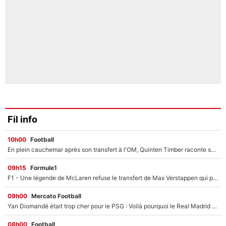
Fil info
10h00
Football
En plein cauchemar après son transfert à l'OM, Quinten Timber raconte ses doutes après sa signature à Marseille
09h15
Formule1
F1 - Une légende de McLaren refuse le transfert de Max Verstappen qui pourrait «faire des vagues» et plomber l'ambiance dans l'équipe
09h00
Mercato Football
Yan Diomandé était trop cher pour le PSG : Voilà pourquoi le Real Madrid a accepté de payer la somme record de 140M€ pour boucler son transfert !
08h00
Football