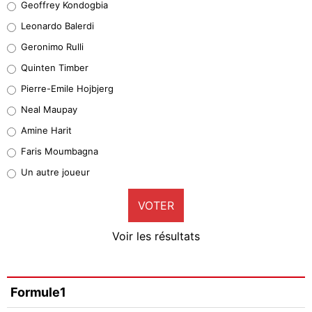
Geoffrey Kondogbia
38%
Leonardo Balerdi
Leonardo Balerdi
Geronimo Rulli
32%
Quinten Timber
Geronimo Rulli
Pierre-Emile Hojbjerg
5%
Neal Maupay
Quinten Timber
Amine Harit
1%
Faris Moumbagna
Pierre-Emile Hojbjerg
Un autre joueur
9%
VOTER
Neal Maupay
4%
Voir les résultats
Amine Harit
3%
Faris Moumbagna
Formule1
4%