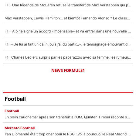
F1 - Une légende de McLaren refuse le transfert de Max Verstappen qui pourrait «faire des vagues» et plomber l'ambiance dans l'équipe
Un autre joueur
5%
Max Verstappen, Lewis Hamilton… et bientôt Fernando Alonso ? Le classement des pilotes les mieux payés en Formule 1 risque de changer !
1672 personnes ont participé aux votes.
F1 - Alpine signe un accord «impensable» et va entrer dans une nouvelle dimension : Grande nouvelle pour Pierre Gasly !
F1 : « Je lui ai fait un câlin, puis j’ai dû partir...», le témoignage émouvant de Max Verstappen sur sa fille
F1 : Charles Leclerc surpris par les paparazzis avec sa femme, les rumeurs étaient vraies !
NEWS FORMULE1
Football
Football
En plein cauchemar après son transfert à l'OM, Quinten Timber raconte ses doutes après sa signature à Marseille
Mercato Football
Yan Diomandé était trop cher pour le PSG : Voilà pourquoi le Real Madrid a accepté de payer la somme record de 140M€ pour boucler son transfert !