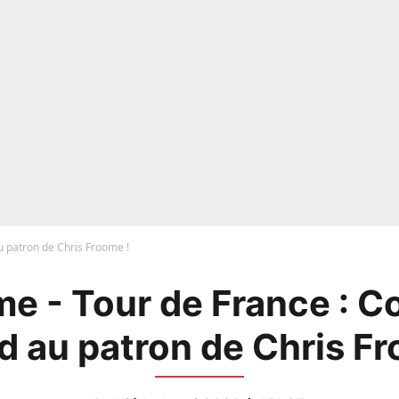
 patron de Chris Froome !
me - Tour de France : C
d au patron de Chris Fr