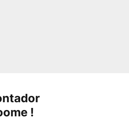
ontador
oome !