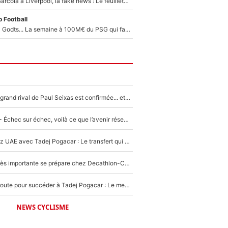
PSG - Bradley Barcola à Liverpool, la fake news : Le feuilleton continue !
 Football
Akliouche, Mika Godts... La semaine à 100M€ du PSG qui fait basculer le mercato du PSG !
La signature du grand rival de Paul Seixas est confirmée... et c'est une excellente nouvelle pour l'équipe Decathlon-CMA CGM !
Tour de France - Échec sur échec, voilà ce que l’avenir réserve à Paul Seixas : «Tant qu’il y aura un Pogacar comme celui-là...»
Paul Seixas chez UAE avec Tadej Pogacar : Le transfert qui effraie le peloton, «c’est la pire des choses qui puisse arriver»
Une signature très importante se prépare chez Decathlon-CMA CGM pour aider Paul Seixas à gagner le Tour de France 2027
Paul Seixas en route pour succéder à Tadej Pogacar : Le meilleur est annoncé pour l’avenir de la pépite française
NEWS CYCLISME