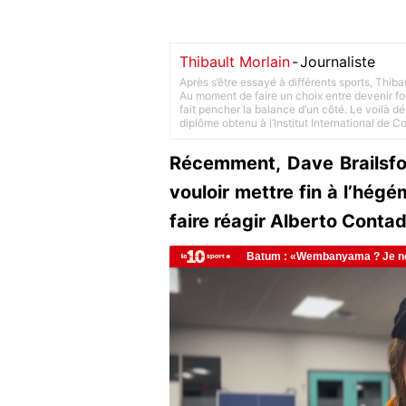
Thibault Morlain
-
Journaliste
Après s’être essayé à différents sports, Thiba
Au moment de faire un choix entre devenir foot
fait pencher la balance d’un côté. Le voilà d
diplôme obtenu à l’Institut International de 
Récemment, Dave Brailsfor
vouloir mettre fin à l’hég
faire réagir Alberto Contad