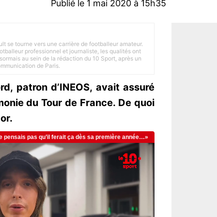
Publié le 1 mai 2020 à 15h35
ult se tourne vers une carrière de footballeur amateur.
balleur professionnel et journaliste, les qualités ont
ésormais au sein de la rédaction du 10 Sport, après un
Communication de Paris.
d, patron d’INEOS, avait assuré
émonie du Tour de France. De quoi
or.