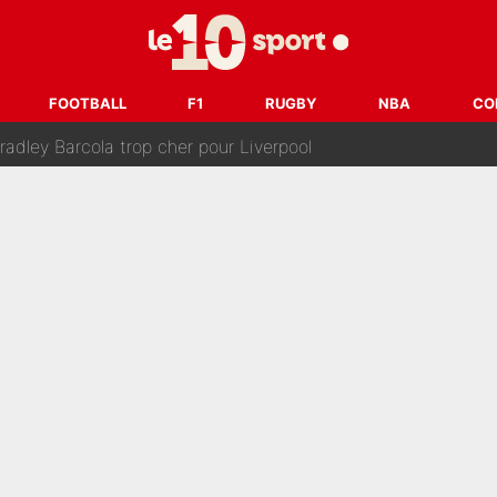
après la nomination de Zinedine Zidane, c'est au tour de son fi
 et bientôt Fernando Alonso ? Le classement des pilotes les mieux p
FOOTBALL
F1
RUGBY
NBA
CO
dley Barcola trop cher pour Liverpool
rpool, la fake news : Le feuilleton continue !
a semaine à 100M€ du PSG qui fait basculer le mercato du PS