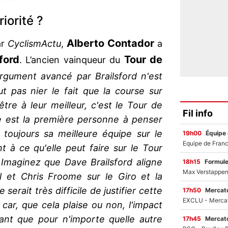
iorité ?
Alberto Contador
ar
CyclismActu
,
a
ford
Tour de
. L’ancien vainqueur du
argument avancé par Brailsford n'est
 pas nier le fait que la course sur
être à leur meilleur, c'est le Tour de
Fil info
e est la première personne à penser
toujours sa meilleure équipe sur le
19h00
Équipe
 à ce qu'elle peut faire sur le Tour
. Imaginez que Dave Brailsford aligne
18h15
Formul
 et Chris Froome sur le Giro et la
 serait très difficile de justifier cette
17h50
Mercato
car, que cela plaise ou non, l'impact
ant que pour n'importe quelle autre
17h45
Mercato