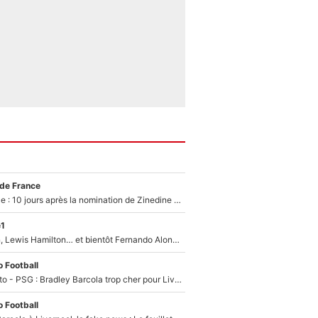
 de France
Equipe de France : 10 jours après la nomination de Zinedine Zidane, c'est au tour de son fils de prendre un nouveau départ !
e1
Max Verstappen, Lewis Hamilton… et bientôt Fernando Alonso ? Le classement des pilotes les mieux payés en Formule 1 risque de changer !
 Football
EXCLU - Mercato - PSG : Bradley Barcola trop cher pour Liverpool
 Football