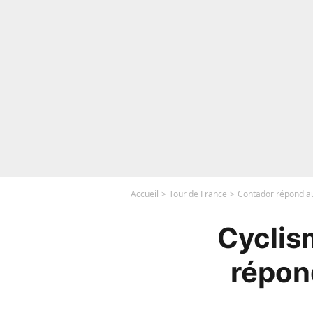
Accueil
Tour de France
Contador répond au
Cyclis
répon