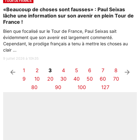
TOUR DE FRANCE
«Beaucoup de choses sont fausses» : Paul Seixas
lâche une information sur son avenir en plein Tour de
France !
Bien que focalisé sur le Tour de France, Paul Seixas sait
évidemment que son avenir est largement commenté.
Cependant, le prodige français a tenu à mettre les choses au
clair ...
9 juillet 2026 à 10h35
1
2
3
4
5
6
7
8
arrow_left
arrow_right
9
10
20
30
40
50
60
70
80
90
100
127