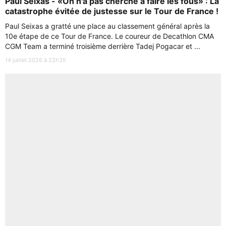
Paul Seixas - «On n'a pas cherché à faire les fous» : La
catastrophe évitée de justesse sur le Tour de France !
Paul Seixas a gratté une place au classement général après la
10e étape de ce Tour de France. Le coureur de Decathlon CMA
CGM Team a terminé troisième derrière Tadej Pogacar et ...
14 juillet 2026 à 22h35