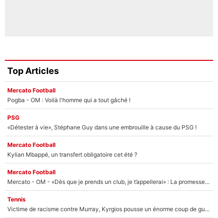
Top Articles
Mercato Football
Pogba - OM : Voilà l'homme qui a tout gâché !
PSG
«Détester à vie», Stéphane Guy dans une embrouille à cause du PSG !
Mercato Football
Kylian Mbappé, un transfert obligatoire cet été ?
Mercato Football
Mercato - OM - «Dès que je prends un club, je t’appellerai» : La promesse de Marcelino au moment de claquer la porte
Tennis
Victime de racisme contre Murray, Kyrgios pousse un énorme coup de gueule !