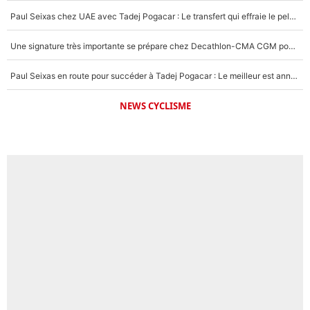
Paul Seixas chez UAE avec Tadej Pogacar : Le transfert qui effraie le peloton, «c’est la pire des choses qui puisse arriver»
Une signature très importante se prépare chez Decathlon-CMA CGM pour aider Paul Seixas à gagner le Tour de France 2027
Paul Seixas en route pour succéder à Tadej Pogacar : Le meilleur est annoncé pour l’avenir de la pépite française
NEWS CYCLISME