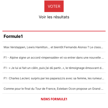
VOTER
Neal Maupay
4%
Voir les résultats
Amine Harit
3%
Faris Moumbagna
Formule1
4%
Max Verstappen, Lewis Hamilton… et bientôt Fernando Alonso ? Le classement des pilotes les mieux payés en Formule 1 risque de changer !
Un autre joueur
5%
F1 - Alpine signe un accord «impensable» et va entrer dans une nouvelle dimension : Grande nouvelle pour Pierre Gasly !
1619 personnes ont participé aux votes.
F1 : « Je lui ai fait un câlin, puis j’ai dû partir...», le témoignage émouvant de Max Verstappen sur sa fille
F1 : Charles Leclerc surpris par les paparazzis avec sa femme, les rumeurs étaient vraies !
Comme pour le final du Tour de France, Esteban Ocon propose un Grand Prix de Formule 1 à Paris : «Autour de l’Arc de Triomphe, ce serait génial» !
NEWS FORMULE1