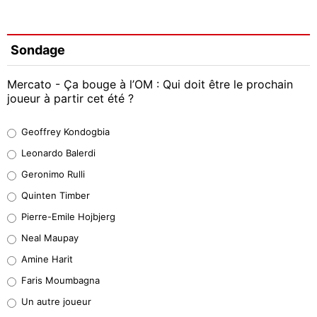
Sondage
Mercato - Ça bouge à l’OM : Qui doit être le prochain
joueur à partir cet été ?
Geoffrey Kondogbia
Geoffrey Kondogbia
38%
Leonardo Balerdi
Leonardo Balerdi
Geronimo Rulli
32%
Quinten Timber
Geronimo Rulli
Pierre-Emile Hojbjerg
5%
Neal Maupay
Quinten Timber
Amine Harit
1%
Faris Moumbagna
Pierre-Emile Hojbjerg
Un autre joueur
9%