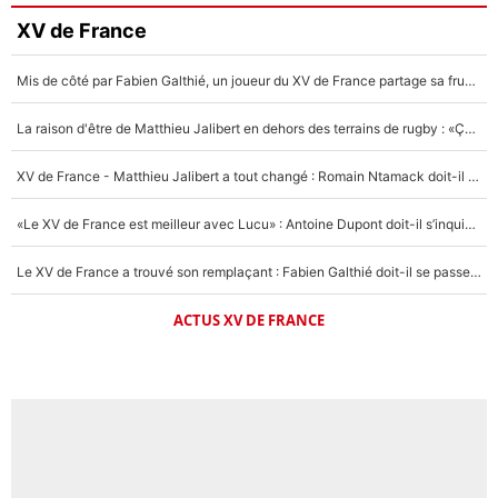
XV de France
Mis de côté par Fabien Galthié, un joueur du XV de France partage sa frustration : «ils ne me l’ont pas dit tout de suite»
La raison d'être de Matthieu Jalibert en dehors des terrains de rugby : «Ça m'atteint autant que si tu touches à un membre de ma famille»
XV de France - Matthieu Jalibert a tout changé : Romain Ntamack doit-il s’inquiéter pour sa place à un an de la Coupe du monde ?
«Le XV de France est meilleur avec Lucu» : Antoine Dupont doit-il s’inquiéter pour sa place ?
Le XV de France a trouvé son remplaçant : Fabien Galthié doit-il se passer d'Antoine Dupont ?
ACTUS XV DE FRANCE