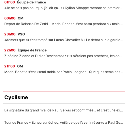
01h00
Équipe de France
«Je ne sais pas pourquoi j’ai dit ça...» : Kylian Mbappé raconte sa première rencontre avec Zinédine Zidane (et c’est très drôle)
00h00
OM
Départ de Roberto De Zerbi - Medhi Benatia s'est battu pendant six mois pour le retenir à l'OM, le PSG a été le naufrage de trop : «Je pars avec toi»
23h00
PSG
«Admets que tu t'es trompé sur Lucas Chevalier !» : Le débat sur le gardien du PSG vire au clash à l'After Foot
22h00
Équipe de France
Zinédine Zidane et Didier Deschamps : «Ils n’étaient pas proches», les confidences d’un membre de l’équipe de France 1998 sur leur relation spéciale
21h00
OM
Medhi Benatia s'est «senti trahi» par Pablo Longoria : Quelques semaines après son départ, l'ancien directeur de football de l'OM règle ses comptes
Cyclisme
La signature du grand rival de Paul Seixas est confirmée... et c'est une excellente nouvelle pour l'équipe Decathlon-CMA CGM !
Tour de France - Échec sur échec, voilà ce que l’avenir réserve à Paul Seixas : «Tant qu’il y aura un Pogacar comme celui-là...»