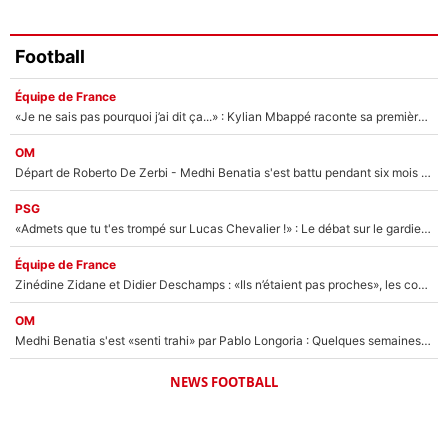
Football
Équipe de France
«Je ne sais pas pourquoi j’ai dit ça...» : Kylian Mbappé raconte sa première rencontre avec Zinédine Zidane (et c’est très drôle)
OM
Départ de Roberto De Zerbi - Medhi Benatia s'est battu pendant six mois pour le retenir à l'OM, le PSG a été le naufrage de trop : «Je pars avec toi»
PSG
«Admets que tu t'es trompé sur Lucas Chevalier !» : Le débat sur le gardien du PSG vire au clash à l'After Foot
Équipe de France
Zinédine Zidane et Didier Deschamps : «Ils n’étaient pas proches», les confidences d’un membre de l’équipe de France 1998 sur leur relation spéciale
OM
Medhi Benatia s'est «senti trahi» par Pablo Longoria : Quelques semaines après son départ, l'ancien directeur de football de l'OM règle ses comptes
NEWS FOOTBALL