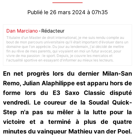
Publié le 26 mars 2024 à 07h35
Dan Marciano
-
Rédacteur
Titulaire d'un Master de droit international, je me suis rendu compte au
bout de mon parcours universitaire qu'il était important d'évoluer dans un
domaine que l'on apprécie. Du jour au lendemain, j'ai décidé de mettre
fin au rêve de mes parents, qui voyaient en moi un futur avocat, pour
vivre de ma passion : le sport. Depuis, je couvre les mercatos et
l'actualité sportive en essayant d'informer au mieux les lecteurs.
En net progrès lors du dernier Milan-San
Remo, Julian Alaphilippe est apparu hors de
forme lors du E3 Saxo Classic disputé
vendredi. Le coureur de la Soudal Quick-
Step n'a pas su mêler à la lutte pour la
victoire et a terminé à plus de quatre
minutes du vainqueur Mathieu van der Poel.