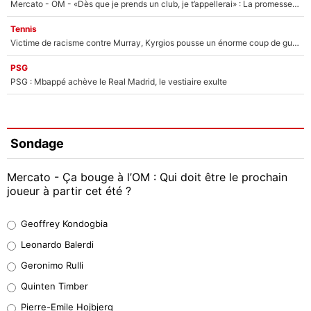
Mercato - OM - «Dès que je prends un club, je t’appellerai» : La promesse de Marcelino au moment de claquer la porte
Tennis
Victime de racisme contre Murray, Kyrgios pousse un énorme coup de gueule !
PSG
PSG : Mbappé achève le Real Madrid, le vestiaire exulte
Sondage
Mercato - Ça bouge à l’OM : Qui doit être le prochain
joueur à partir cet été ?
Geoffrey Kondogbia
Geoffrey Kondogbia
38%
Leonardo Balerdi
Leonardo Balerdi
Geronimo Rulli
32%
Quinten Timber
Geronimo Rulli
Pierre-Emile Hojbjerg