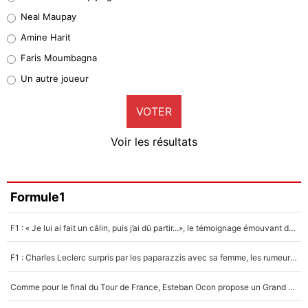
5%
Neal Maupay
Quinten Timber
Amine Harit
1%
Faris Moumbagna
Pierre-Emile Hojbjerg
Un autre joueur
9%
VOTER
Neal Maupay
4%
Voir les résultats
Amine Harit
3%
Faris Moumbagna
Formule1
5%
F1 : « Je lui ai fait un câlin, puis j’ai dû partir...», le témoignage émouvant de Max Verstappen sur sa fille
Un autre joueur
5%
F1 : Charles Leclerc surpris par les paparazzis avec sa femme, les rumeurs étaient vraies !
1519 personnes ont participé aux votes.
Comme pour le final du Tour de France, Esteban Ocon propose un Grand Prix de Formule 1 à Paris : «Autour de l’Arc de Triomphe, ce serait génial» !