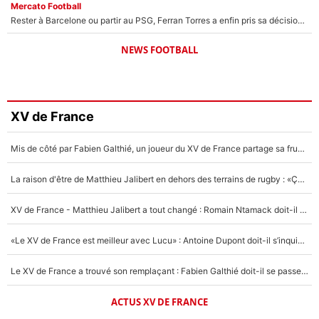
Mercato Football
Rester à Barcelone ou partir au PSG, Ferran Torres a enfin pris sa décision : La course contre la montre est lancée !
NEWS FOOTBALL
XV de France
Mis de côté par Fabien Galthié, un joueur du XV de France partage sa frustration : «ils ne me l’ont pas dit tout de suite»
La raison d'être de Matthieu Jalibert en dehors des terrains de rugby : «Ça m'atteint autant que si tu touches à un membre de ma famille»
XV de France - Matthieu Jalibert a tout changé : Romain Ntamack doit-il s’inquiéter pour sa place à un an de la Coupe du monde ?
«Le XV de France est meilleur avec Lucu» : Antoine Dupont doit-il s’inquiéter pour sa place ?
Le XV de France a trouvé son remplaçant : Fabien Galthié doit-il se passer d'Antoine Dupont ?
ACTUS XV DE FRANCE