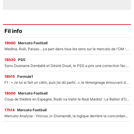
Fil info
19h00
Mercato Football
Medina, Rulli, Paixao... ça part dans tous les sens sur le mercato de l'OM : Frank McCourt va enfin récupérer l'argent qu'il attend ?
18h30
PSG
Sans Ousmane Dembélé et Désiré Doué, le PSG a pris une correction face à Majorque : Luis Enrique attend avec impatience des renforts !
18h15
Formule1
F1 : « Je lui ai fait un câlin, puis j’ai dû partir...», le témoignage émouvant de Max Verstappen sur sa fille
18h00
Mercato Football
Coup de théâtre en Espagne, Rodri va trahir le Real Madrid : Le Ballon d'Or a choisi de signer au FC Barcelone !
17h14
Mercato Football
Mercato Analyse : Vincius Jr-Diomandé, la logique derrière la concordance des temps