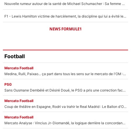
Nouvelle rumeur autour de la santé de Michael Schumacher : Sa femme Corinna sort du silence
F1 - Lewis Hamilton victime de harcèlement, la discipline qui lui a évité le pire : «J'aurais probablement mal tourné»
NEWS FORMULE1
Football
Mercato Football
Medina, Rulli, Paixao... ça part dans tous les sens sur le mercato de l'OM : Frank McCourt va enfin récupérer l'argent qu'il attend ?
PSG
Sans Ousmane Dembélé et Désiré Doué, le PSG a pris une correction face à Majorque : Luis Enrique attend avec impatience des renforts !
Mercato Football
Coup de théâtre en Espagne, Rodri va trahir le Real Madrid : Le Ballon d'Or a choisi de signer au FC Barcelone !
Mercato Football
Mercato Analyse : Vincius Jr-Diomandé, la logique derrière la concordance des temps