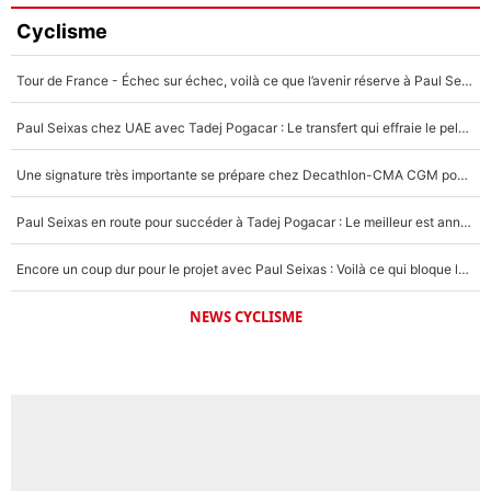
Cyclisme
Tour de France - Échec sur échec, voilà ce que l’avenir réserve à Paul Seixas : «Tant qu’il y aura un Pogacar comme celui-là...»
Paul Seixas chez UAE avec Tadej Pogacar : Le transfert qui effraie le peloton, «c’est la pire des choses qui puisse arriver»
Une signature très importante se prépare chez Decathlon-CMA CGM pour aider Paul Seixas à gagner le Tour de France 2027
Paul Seixas en route pour succéder à Tadej Pogacar : Le meilleur est annoncé pour l’avenir de la pépite française
Encore un coup dur pour le projet avec Paul Seixas : Voilà ce qui bloque le transfert d’un coureur chez Decathlon-CMA CGM
NEWS CYCLISME