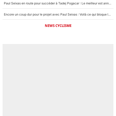
Paul Seixas en route pour succéder à Tadej Pogacar : Le meilleur est annoncé pour l’avenir de la pépite française
Encore un coup dur pour le projet avec Paul Seixas : Voilà ce qui bloque le transfert d’un coureur chez Decathlon-CMA CGM
NEWS CYCLISME