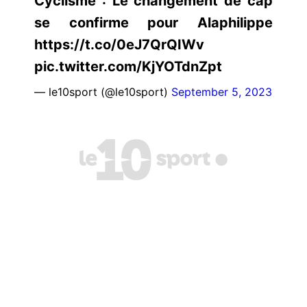
Cyclisme : Le changement de cap
se confirme pour Alaphilippe
https://t.co/0eJ7QrQIWv
pic.twitter.com/KjYOTdnZpt
— le10sport (@le10sport)
September 5, 2023