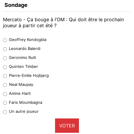
Sondage
Mercato - Ça bouge à l’OM : Qui doit être le prochain
joueur à partir cet été ?
Geoffrey Kondogbia
Geoffrey Kondogbia
38%
Leonardo Balerdi
Leonardo Balerdi
Geronimo Rulli
32%
Quinten Timber
Geronimo Rulli
Pierre-Emile Hojbjerg
4%
Neal Maupay
Quinten Timber
Amine Harit
1%
Faris Moumbagna
Pierre-Emile Hojbjerg
Un autre joueur
9%
VOTER
Neal Maupay
4%