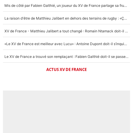
Mis de côté par Fabien Galthié, un joueur du XV de France partage sa frustration : «ils ne me l’ont pas dit tout de suite»
La raison d'être de Matthieu Jalibert en dehors des terrains de rugby : «Ça m'atteint autant que si tu touches à un membre de ma famille»
XV de France - Matthieu Jalibert a tout changé : Romain Ntamack doit-il s’inquiéter pour sa place à un an de la Coupe du monde ?
«Le XV de France est meilleur avec Lucu» : Antoine Dupont doit-il s’inquiéter pour sa place ?
Le XV de France a trouvé son remplaçant : Fabien Galthié doit-il se passer d'Antoine Dupont ?
ACTUS XV DE FRANCE