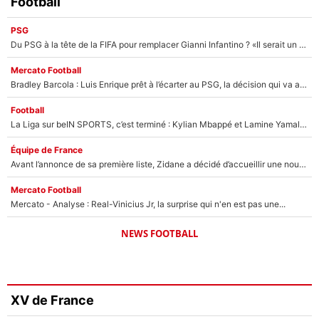
Football
PSG
Du PSG à la tête de la FIFA pour remplacer Gianni Infantino ? «Il serait un mauvais président», le patron de la Liga s'attaque à Nasser Al-Khelaïfi !
Mercato Football
Bradley Barcola : Luis Enrique prêt à l’écarter au PSG, la décision qui va accélérer son transfert à Liverpool ?
Football
La Liga sur beIN SPORTS, c’est terminé : Kylian Mbappé et Lamine Yamal changent de chaîne, «le moment était venu d'ouvrir un nouveau chapitre»
Équipe de France
Avant l’annonce de sa première liste, Zidane a décidé d’accueillir une nouvelle tête en équipe de France
Mercato Football
Mercato - Analyse : Real-Vinicius Jr, la surprise qui n'en est pas une...
NEWS FOOTBALL
XV de France