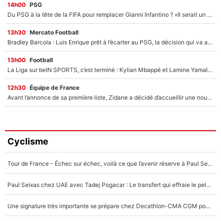
14h00
PSG
Du PSG à la tête de la FIFA pour remplacer Gianni Infantino ? «Il serait un mauvais président», le patron de la Liga s'attaque à Nasser Al-Khelaïfi !
13h30
Mercato Football
Bradley Barcola : Luis Enrique prêt à l’écarter au PSG, la décision qui va accélérer son transfert à Liverpool ?
13h00
Football
La Liga sur beIN SPORTS, c’est terminé : Kylian Mbappé et Lamine Yamal changent de chaîne, «le moment était venu d'ouvrir un nouveau chapitre»
12h30
Équipe de France
Avant l’annonce de sa première liste, Zidane a décidé d’accueillir une nouvelle tête en équipe de France
Cyclisme
Tour de France - Échec sur échec, voilà ce que l’avenir réserve à Paul Seixas : «Tant qu’il y aura un Pogacar comme celui-là...»
Paul Seixas chez UAE avec Tadej Pogacar : Le transfert qui effraie le peloton, «c’est la pire des choses qui puisse arriver»
Une signature très importante se prépare chez Decathlon-CMA CGM pour aider Paul Seixas à gagner le Tour de France 2027