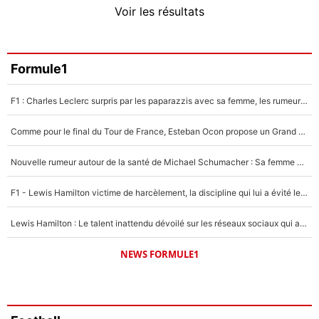
Voir les résultats
Amine Harit
3%
Faris Moumbagna
Formule1
4%
F1 : Charles Leclerc surpris par les paparazzis avec sa femme, les rumeurs étaient vraies !
Un autre joueur
5%
Comme pour le final du Tour de France, Esteban Ocon propose un Grand Prix de Formule 1 à Paris : «Autour de l’Arc de Triomphe, ce serait génial» !
1492 personnes ont participé aux votes.
Nouvelle rumeur autour de la santé de Michael Schumacher : Sa femme Corinna sort du silence
F1 - Lewis Hamilton victime de harcèlement, la discipline qui lui a évité le pire : «J'aurais probablement mal tourné»
Lewis Hamilton : Le talent inattendu dévoilé sur les réseaux sociaux qui a impressionné Kim Kardashian pendant leurs vacances en amoureux !
NEWS FORMULE1