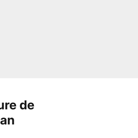
ure de
gan