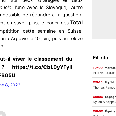
’hui sur deux stratégies et deux
oucle
, l’une avec le Slovaque, l’autre
 impossible de répondre à la question,
Total
ent en savoir plus, le leader des
pétition cette semaine en Suisse,
n d’Argovie le 10 juin, puis au relevé
in.
Fil info
t-il viser le classement du
https://t.co/CbL0yYFyIl
10h00
Mercato
LFB05U
09h15
Top14
ne 8, 2022
09h00
Espag
08h00
Équipe