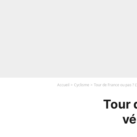
Accueil
Cyclisme
Tour de France ou pas ? 
Tour 
vé