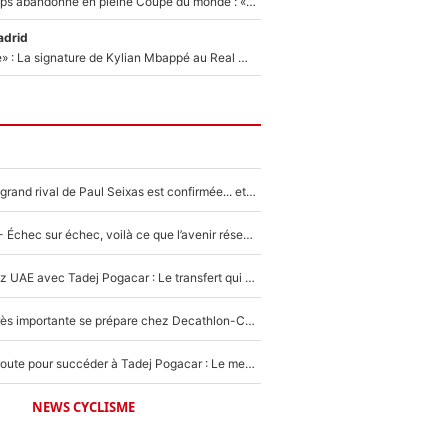
Didier Deschamps abandonné en pleine Coupe du monde : «La FFF était déjà passée à Zinedine Zidane»
adrid
«C'est une fierté» : La signature de Kylian Mbappé au Real Madrid continue de régaler l'Espagne
La signature du grand rival de Paul Seixas est confirmée... et c'est une excellente nouvelle pour l'équipe Decathlon-CMA CGM !
Tour de France - Échec sur échec, voilà ce que l’avenir réserve à Paul Seixas : «Tant qu’il y aura un Pogacar comme celui-là...»
Paul Seixas chez UAE avec Tadej Pogacar : Le transfert qui effraie le peloton, «c’est la pire des choses qui puisse arriver»
Une signature très importante se prépare chez Decathlon-CMA CGM pour aider Paul Seixas à gagner le Tour de France 2027
Paul Seixas en route pour succéder à Tadej Pogacar : Le meilleur est annoncé pour l’avenir de la pépite française
NEWS CYCLISME