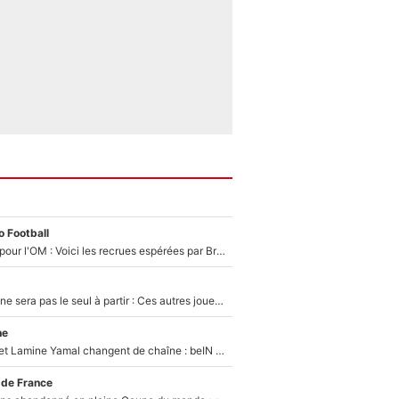
 Football
Plus de 100M€ pour l'OM : Voici les recrues espérées par Bruno Genesio et Grégory Lorenzi après l’opération dégraissage
Thomas Ramos ne sera pas le seul à partir : Ces autres joueurs du XV de France pourraient aussi quitter le Stade Toulousain, un club de Top 14 est déjà sur les rangs
ne
Kylian Mbappé et Lamine Yamal changent de chaîne : beIN SPORTS ne digère pas cette décision historique et prédit un fiasco pour la Liga
 de France