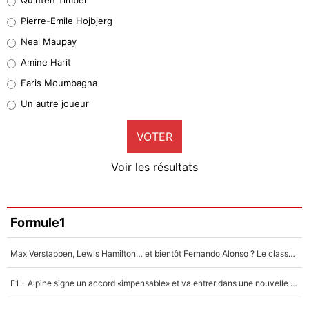
Geronimo Rulli
Pierre-Emile Hojbjerg
5%
Neal Maupay
Quinten Timber
Amine Harit
1%
Faris Moumbagna
Pierre-Emile Hojbjerg
Un autre joueur
9%
VOTER
Neal Maupay
4%
Voir les résultats
Amine Harit
3%
Faris Moumbagna
Formule1
4%
Max Verstappen, Lewis Hamilton… et bientôt Fernando Alonso ? Le classement des pilotes les mieux payés en Formule 1 risque de changer !
Un autre joueur
5%
F1 - Alpine signe un accord «impensable» et va entrer dans une nouvelle dimension : Grande nouvelle pour Pierre Gasly !
1620 personnes ont participé aux votes.