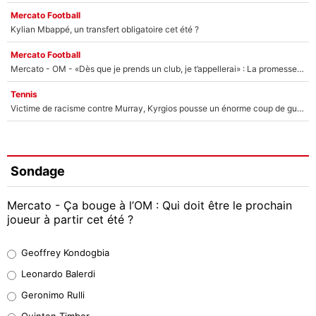
Mercato Football
Kylian Mbappé, un transfert obligatoire cet été ?
Mercato Football
Mercato - OM - «Dès que je prends un club, je t’appellerai» : La promesse de Marcelino au moment de claquer la porte
Tennis
Victime de racisme contre Murray, Kyrgios pousse un énorme coup de gueule !
Sondage
Mercato - Ça bouge à l’OM : Qui doit être le prochain
joueur à partir cet été ?
Geoffrey Kondogbia
Geoffrey Kondogbia
38%
Leonardo Balerdi
Leonardo Balerdi
Geronimo Rulli
32%
Quinten Timber