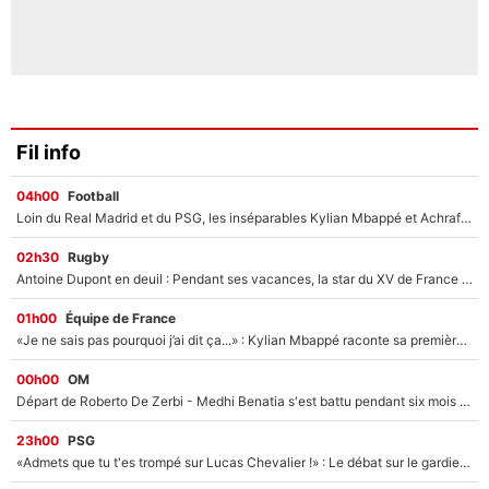
Fil info
04h00
Football
Loin du Real Madrid et du PSG, les inséparables Kylian Mbappé et Achraf Hakimi changent d'équipe le temps d'une journée !
02h30
Rugby
Antoine Dupont en deuil : Pendant ses vacances, la star du XV de France a perdu sa grand-mère
01h00
Équipe de France
«Je ne sais pas pourquoi j’ai dit ça...» : Kylian Mbappé raconte sa première rencontre avec Zinédine Zidane (et c’est très drôle)
00h00
OM
Départ de Roberto De Zerbi - Medhi Benatia s'est battu pendant six mois pour le retenir à l'OM, le PSG a été le naufrage de trop : «Je pars avec toi»
23h00
PSG
«Admets que tu t'es trompé sur Lucas Chevalier !» : Le débat sur le gardien du PSG vire au clash à l'After Foot