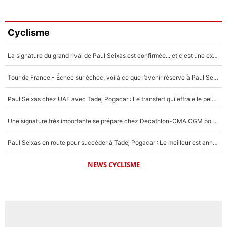
Cyclisme
La signature du grand rival de Paul Seixas est confirmée... et c'est une excellente nouvelle pour l'équipe Decathlon-CMA CGM !
Tour de France - Échec sur échec, voilà ce que l’avenir réserve à Paul Seixas : «Tant qu’il y aura un Pogacar comme celui-là...»
Paul Seixas chez UAE avec Tadej Pogacar : Le transfert qui effraie le peloton, «c’est la pire des choses qui puisse arriver»
Une signature très importante se prépare chez Decathlon-CMA CGM pour aider Paul Seixas à gagner le Tour de France 2027
Paul Seixas en route pour succéder à Tadej Pogacar : Le meilleur est annoncé pour l’avenir de la pépite française
NEWS CYCLISME