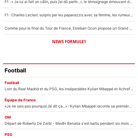
F1 : « Je lui ai fait un câlin, puis j’ai dû partir...», le témoignage émouvant de Max Verstappen sur sa fille
F1 : Charles Leclerc surpris par les paparazzis avec sa femme, les rumeurs étaient vraies !
Comme pour le final du Tour de France, Esteban Ocon propose un Grand Prix de Formule 1 à Paris : «Autour de l’Arc de Triomphe, ce serait génial» !
NEWS FORMULE1
Football
Football
Loin du Real Madrid et du PSG, les inséparables Kylian Mbappé et Achraf Hakimi changent d'équipe le temps d'une journée !
Équipe de France
«Je ne sais pas pourquoi j’ai dit ça...» : Kylian Mbappé raconte sa première rencontre avec Zinédine Zidane (et c’est très drôle)
OM
Départ de Roberto De Zerbi - Medhi Benatia s'est battu pendant six mois pour le retenir à l'OM, le PSG a été le naufrage de trop : «Je pars avec toi»
PSG