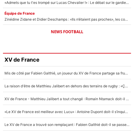
«Admets que tu t'es trompé sur Lucas Chevalier !» : Le débat sur le gardien du PSG vire au clash à l'After Foot
Équipe de France
Zinédine Zidane et Didier Deschamps : «Ils n’étaient pas proches», les confidences d’un membre de l’équipe de France 1998 sur leur relation spéciale
NEWS FOOTBALL
XV de France
Mis de côté par Fabien Galthié, un joueur du XV de France partage sa frustration : «ils ne me l’ont pas dit tout de suite»
La raison d'être de Matthieu Jalibert en dehors des terrains de rugby : «Ça m'atteint autant que si tu touches à un membre de ma famille»
XV de France - Matthieu Jalibert a tout changé : Romain Ntamack doit-il s’inquiéter pour sa place à un an de la Coupe du monde ?
«Le XV de France est meilleur avec Lucu» : Antoine Dupont doit-il s’inquiéter pour sa place ?
Le XV de France a trouvé son remplaçant : Fabien Galthié doit-il se passer d'Antoine Dupont ?