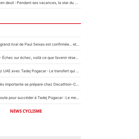
Antoine Dupont en deuil : Pendant ses vacances, la star du XV de France a perdu sa grand-mère
La signature du grand rival de Paul Seixas est confirmée... et c'est une excellente nouvelle pour l'équipe Decathlon-CMA CGM !
Tour de France - Échec sur échec, voilà ce que l’avenir réserve à Paul Seixas : «Tant qu’il y aura un Pogacar comme celui-là...»
Paul Seixas chez UAE avec Tadej Pogacar : Le transfert qui effraie le peloton, «c’est la pire des choses qui puisse arriver»
Une signature très importante se prépare chez Decathlon-CMA CGM pour aider Paul Seixas à gagner le Tour de France 2027
Paul Seixas en route pour succéder à Tadej Pogacar : Le meilleur est annoncé pour l’avenir de la pépite française
NEWS CYCLISME