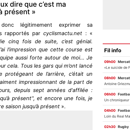
eux dire que c’est ma
à présent »
onc légitimement exprimer sa
os rapportés par
cyclismactu.net
: «
 cinq fois de suite, c’est génial.
j’ai l’impression que cette course est
Fil info
quipe aussi forte autour de moi... Je
09h00
Mercat
ur cela. Tous les gars qui m’ont lancé
protégeant de l’arrière, c’était un
08h00
Mercat
vraiment impressionnant de la part de
ours, depuis sept années d'affilée :
06h00
Footbal
qu’à présent'', et encore une fois, je
re saison jusqu’à présent
».
04h00
Footbal
02h30
Rugby