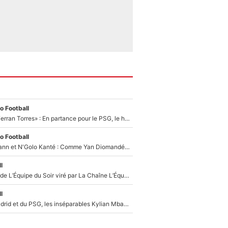
o Football
«Le suicide de Ferran Torres» : En partance pour le PSG, le héros de la finale de la Coupe du monde s'attire les foudres de la presse espagnole !
o Football
Antoine Griezmann et N'Golo Kanté : Comme Yan Diomandé, les deux champions du monde ont refusé de signer au PSG !
l
Un chroniqueur de L’Équipe du Soir viré par La Chaîne L’Équipe : Même Olivier Ménard n’avait pas pu empêcher son départ, «je l’ai appris sur Twitter, je l’ai vécu assez mal»
l
Loin du Real Madrid et du PSG, les inséparables Kylian Mbappé et Achraf Hakimi changent d'équipe le temps d'une journée !