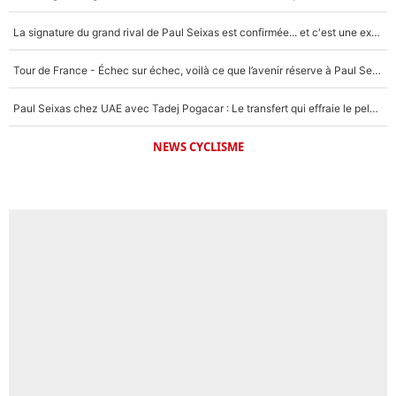
La signature du grand rival de Paul Seixas est confirmée... et c'est une excellente nouvelle pour l'équipe Decathlon-CMA CGM !
Tour de France - Échec sur échec, voilà ce que l’avenir réserve à Paul Seixas : «Tant qu’il y aura un Pogacar comme celui-là...»
Paul Seixas chez UAE avec Tadej Pogacar : Le transfert qui effraie le peloton, «c’est la pire des choses qui puisse arriver»
NEWS CYCLISME