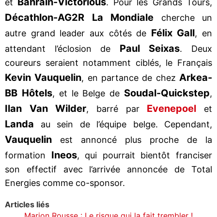
Bahrain-Victorious
et
. Pour les Grands Tours,
Décathlon-AG2R La Mondiale
cherche un
Félix Gall
autre grand leader aux côtés de
, en
Paul Seixas
attendant l’éclosion de
. Deux
coureurs seraient notamment ciblés, le Français
Kevin Vauquelin
Arkea-
, en partance de chez
BB Hôtels
Soudal-Quickstep
, et le Belge de
,
Ilan Van Wilder
Evenepoel
, barré par
et
Landa
au sein de l’équipe belge. Cependant,
Vauquelin
est annoncé plus proche de la
Ineos
formation
, qui pourrait bientôt franciser
son effectif avec l’arrivée annoncée de Total
Energies comme co-sponsor.
Articles liés
Marion Rousse : Le risque qui la fait trembler !