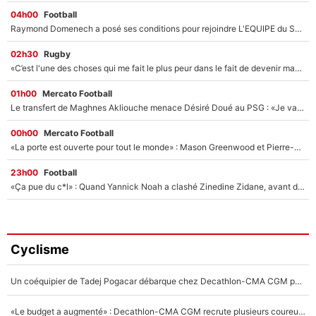
04h00
Football
Raymond Domenech a posé ses conditions pour rejoindre L'EQUIPE du Soir : Il refuse de faire l'émission avec un autre chroniqueur !
02h30
Rugby
«C’est l'une des choses qui me fait le plus peur dans le fait de devenir maman» : En couple avec Antoine Dupont, Iris Mittenaere s'inquiète déjà pour ses futurs enfants !
01h00
Mercato Football
Le transfert de Maghnes Akliouche menace Désiré Doué au PSG : «Je valide à 200%»
00h00
Mercato Football
«La porte est ouverte pour tout le monde» : Mason Greenwood et Pierre-Emerick Aubameyang ont quitté l'OM, Amine Gouiri balance sur la suite du mercato et sur la réaction du vestiaire !
23h00
Football
«Ça pue du c*l» : Quand Yannick Noah a clashé Zinedine Zidane, avant de se faire recadrer par le nouveau sélectionneur de l'équipe de France !
Cyclisme
Un coéquipier de Tadej Pogacar débarque chez Decathlon-CMA CGM pour épauler Paul Seixas : «Mes meilleures années sont à venir»
«Le budget a augmenté» : Decathlon-CMA CGM recrute plusieurs coureurs pour offrir à Paul Seixas une équipe pour gagner le Tour de France 2027