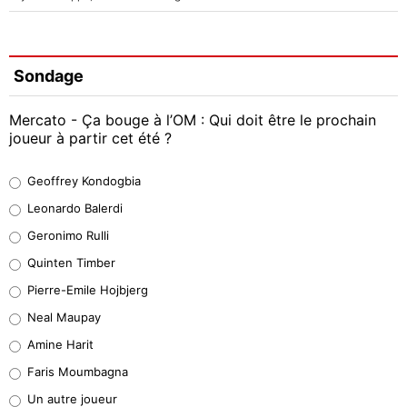
Sondage
Mercato - Ça bouge à l’OM : Qui doit être le prochain
joueur à partir cet été ?
Geoffrey Kondogbia
Geoffrey Kondogbia
38%
Leonardo Balerdi
Leonardo Balerdi
Geronimo Rulli
32%
Quinten Timber
Geronimo Rulli
Pierre-Emile Hojbjerg
5%
Neal Maupay
Quinten Timber
Amine Harit
1%
Faris Moumbagna
Pierre-Emile Hojbjerg
Un autre joueur