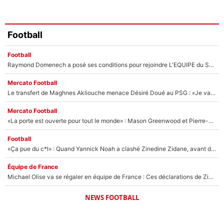
Football
Football
Raymond Domenech a posé ses conditions pour rejoindre L'EQUIPE du Soir : Il refuse de faire l'émission avec un autre chroniqueur !
Mercato Football
Le transfert de Maghnes Akliouche menace Désiré Doué au PSG : «Je valide à 200%»
Mercato Football
«La porte est ouverte pour tout le monde» : Mason Greenwood et Pierre-Emerick Aubameyang ont quitté l'OM, Amine Gouiri balance sur la suite du mercato et sur la réaction du vestiaire !
Football
«Ça pue du c*l» : Quand Yannick Noah a clashé Zinedine Zidane, avant de se faire recadrer par le nouveau sélectionneur de l'équipe de France !
Équipe de France
Michael Olise va se régaler en équipe de France : Ces déclarations de Zinedine Zidane qui prouvent qu'il va tout miser sur la star du Bayern Munich !
NEWS FOOTBALL