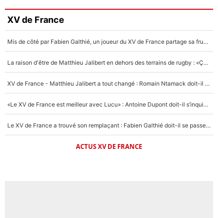
XV de France
Mis de côté par Fabien Galthié, un joueur du XV de France partage sa frustration : «ils ne me l’ont pas dit tout de suite»
La raison d'être de Matthieu Jalibert en dehors des terrains de rugby : «Ça m'atteint autant que si tu touches à un membre de ma famille»
XV de France - Matthieu Jalibert a tout changé : Romain Ntamack doit-il s’inquiéter pour sa place à un an de la Coupe du monde ?
«Le XV de France est meilleur avec Lucu» : Antoine Dupont doit-il s’inquiéter pour sa place ?
Le XV de France a trouvé son remplaçant : Fabien Galthié doit-il se passer d'Antoine Dupont ?
ACTUS XV DE FRANCE