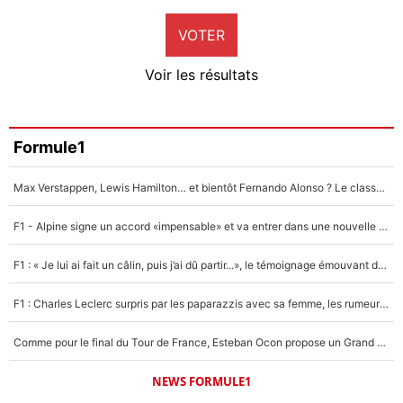
9%
VOTER
Neal Maupay
4%
Voir les résultats
Amine Harit
3%
Faris Moumbagna
Formule1
4%
Max Verstappen, Lewis Hamilton… et bientôt Fernando Alonso ? Le classement des pilotes les mieux payés en Formule 1 risque de changer !
Un autre joueur
5%
F1 - Alpine signe un accord «impensable» et va entrer dans une nouvelle dimension : Grande nouvelle pour Pierre Gasly !
1664 personnes ont participé aux votes.
F1 : « Je lui ai fait un câlin, puis j’ai dû partir...», le témoignage émouvant de Max Verstappen sur sa fille
F1 : Charles Leclerc surpris par les paparazzis avec sa femme, les rumeurs étaient vraies !
Comme pour le final du Tour de France, Esteban Ocon propose un Grand Prix de Formule 1 à Paris : «Autour de l’Arc de Triomphe, ce serait génial» !
NEWS FORMULE1