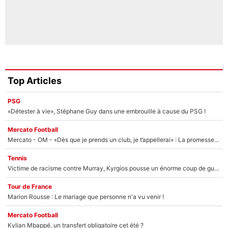
Top Articles
PSG
«Détester à vie», Stéphane Guy dans une embrouille à cause du PSG !
Mercato Football
Mercato - OM - «Dès que je prends un club, je t’appellerai» : La promesse de Marcelino au moment de claquer la porte
Tennis
Victime de racisme contre Murray, Kyrgios pousse un énorme coup de gueule !
Tour de France
Marion Rousse : Le mariage que personne n'a vu venir !
Mercato Football
Kylian Mbappé, un transfert obligatoire cet été ?