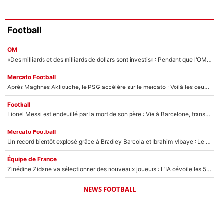
Football
OM
«Des milliards et des milliards de dollars sont investis» : Pendant que l'OM est en pleine crise financière, Frank McCourt lance un nouveau projet à 260M€ !
Mercato Football
Après Maghnes Akliouche, le PSG accèlère sur le mercato : Voilà les deux nouvelles recrues qui vont signer la semaine prochaine ?
Football
Lionel Messi est endeuillé par la mort de son père : Vie à Barcelone, transfert au PSG... voilà comment Jorge Messi a joué un rôle essentiel dans sa carrière !
Mercato Football
Un record bientôt explosé grâce à Bradley Barcola et Ibrahim Mbaye : Le PSG sur le point de réaliser un mercato historique ?
Équipe de France
Zinédine Zidane va sélectionner des nouveaux joueurs : L’IA dévoile les 5 cracks qui pourraient rapidement le rejoindre en équipe de France !
NEWS FOOTBALL