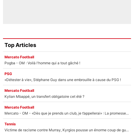
Top Articles
Mercato Football
Pogba - OM : Voilà l'homme qui a tout gâché !
PSG
«Détester à vie», Stéphane Guy dans une embrouille à cause du PSG !
Mercato Football
Kylian Mbappé, un transfert obligatoire cet été ?
Mercato Football
Mercato - OM - «Dès que je prends un club, je t’appellerai» : La promesse de Marcelino au moment de claquer la porte
Tennis
Victime de racisme contre Murray, Kyrgios pousse un énorme coup de gueule !