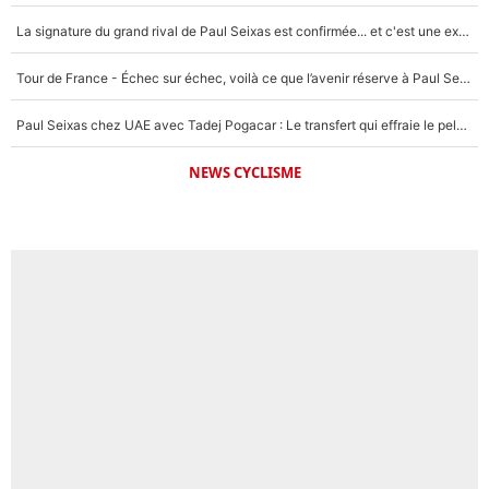
La signature du grand rival de Paul Seixas est confirmée... et c'est une excellente nouvelle pour l'équipe Decathlon-CMA CGM !
Tour de France - Échec sur échec, voilà ce que l’avenir réserve à Paul Seixas : «Tant qu’il y aura un Pogacar comme celui-là...»
Paul Seixas chez UAE avec Tadej Pogacar : Le transfert qui effraie le peloton, «c’est la pire des choses qui puisse arriver»
NEWS CYCLISME