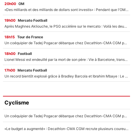
20h00
OM
«Des milliards et des milliards de dollars sont investis» : Pendant que l'OM est en pleine crise financière, Frank McCourt lance un nouveau projet à 260M€ !
19h00
Mercato Football
Après Maghnes Akliouche, le PSG accèlère sur le mercato : Voilà les deux nouvelles recrues qui vont signer la semaine prochaine ?
18h15
Tour de France
Un coéquipier de Tadej Pogacar débarque chez Decathlon-CMA CGM pour épauler Paul Seixas : «Mes meilleures années sont à venir»
18h00
Football
Lionel Messi est endeuillé par la mort de son père : Vie à Barcelone, transfert au PSG... voilà comment Jorge Messi a joué un rôle essentiel dans sa carrière !
17h00
Mercato Football
Un record bientôt explosé grâce à Bradley Barcola et Ibrahim Mbaye : Le PSG sur le point de réaliser un mercato historique ?
Cyclisme
Un coéquipier de Tadej Pogacar débarque chez Decathlon-CMA CGM pour épauler Paul Seixas : «Mes meilleures années sont à venir»
«Le budget a augmenté» : Decathlon-CMA CGM recrute plusieurs coureurs pour offrir à Paul Seixas une équipe pour gagner le Tour de France 2027