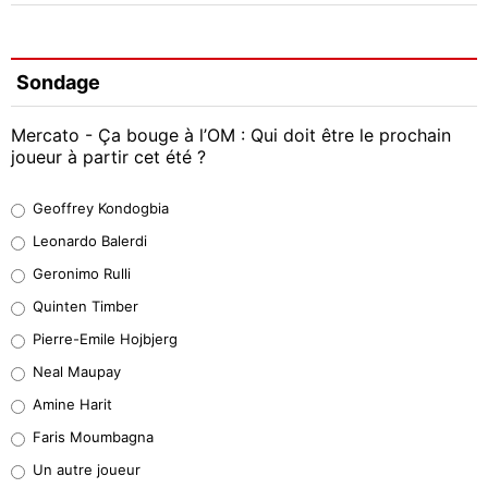
Sondage
Mercato - Ça bouge à l’OM : Qui doit être le prochain
joueur à partir cet été ?
Geoffrey Kondogbia
Geoffrey Kondogbia
38%
Leonardo Balerdi
Leonardo Balerdi
Geronimo Rulli
32%
Quinten Timber
Geronimo Rulli
Pierre-Emile Hojbjerg
5%
Neal Maupay
Quinten Timber
Amine Harit
1%
Faris Moumbagna
Pierre-Emile Hojbjerg
Un autre joueur
9%