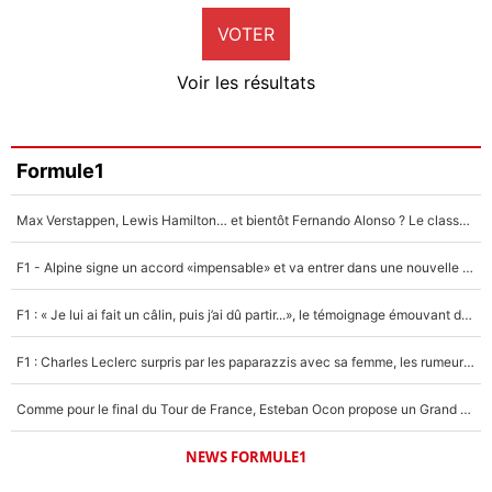
VOTER
Neal Maupay
4%
Voir les résultats
Amine Harit
3%
Faris Moumbagna
Formule1
4%
Max Verstappen, Lewis Hamilton… et bientôt Fernando Alonso ? Le classement des pilotes les mieux payés en Formule 1 risque de changer !
Un autre joueur
5%
F1 - Alpine signe un accord «impensable» et va entrer dans une nouvelle dimension : Grande nouvelle pour Pierre Gasly !
1655 personnes ont participé aux votes.
F1 : « Je lui ai fait un câlin, puis j’ai dû partir...», le témoignage émouvant de Max Verstappen sur sa fille
F1 : Charles Leclerc surpris par les paparazzis avec sa femme, les rumeurs étaient vraies !
Comme pour le final du Tour de France, Esteban Ocon propose un Grand Prix de Formule 1 à Paris : «Autour de l’Arc de Triomphe, ce serait génial» !
NEWS FORMULE1