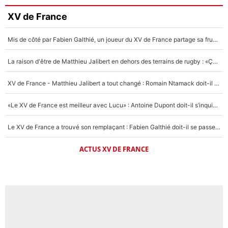
XV de France
Mis de côté par Fabien Galthié, un joueur du XV de France partage sa frustration : «ils ne me l’ont pas dit tout de suite»
La raison d'être de Matthieu Jalibert en dehors des terrains de rugby : «Ça m'atteint autant que si tu touches à un membre de ma famille»
XV de France - Matthieu Jalibert a tout changé : Romain Ntamack doit-il s’inquiéter pour sa place à un an de la Coupe du monde ?
«Le XV de France est meilleur avec Lucu» : Antoine Dupont doit-il s’inquiéter pour sa place ?
Le XV de France a trouvé son remplaçant : Fabien Galthié doit-il se passer d'Antoine Dupont ?
ACTUS XV DE FRANCE