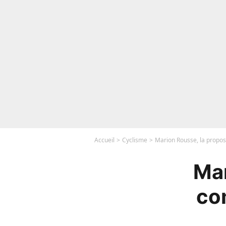
Accueil
Cyclisme
Marion Rousse, la propos
Mar
co