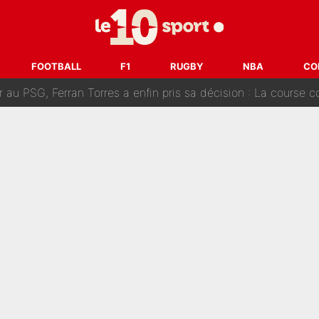
 Rodri va trahir le Real Madrid : Le Ballon d'Or a choisi de 
r-Diomandé, la logique derrière la concordance des temps
FOOTBALL
F1
RUGBY
NBA
CO
 au PSG, Ferran Torres a enfin pris sa décision : La course co
craquer Didier Deschamps en équipe de France : «Je m’en suis voulu», l’anc
e de Michael Olise : L’annonce du Bayern Munich sur son enf