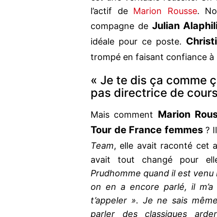
l’actif de
Marion Rousse
. No
Julian Alaphi
compagne de
Chris
idéale pour ce poste.
trompé en faisant confiance à
« Je te dis ça comme ça
pas directrice de cours
Marion Rou
Mais comment
Tour de France femmes
? I
Team
, elle avait raconté cet
avait tout changé pour e
Prudhomme quand il est venu me
on en a encore parlé, il m’a 
t’appeler ». Je ne sais même
parler des classiques ardenn