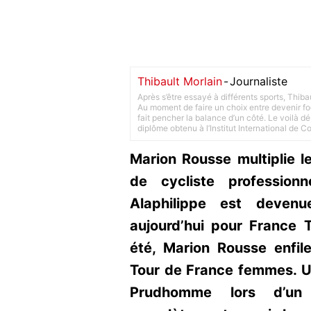
Thibault Morlain
-
Journaliste
Après s’être essayé à différents sports, Thiba
Au moment de faire un choix entre devenir foot
fait pencher la balance d’un côté. Le voilà d
diplôme obtenu à l’Institut International de 
Marion Rousse multiplie l
de cycliste profession
Alaphilippe est devenu
aujourd’hui pour France T
été, Marion Rousse enfil
Tour de France femmes. Un
Prudhomme lors d’un