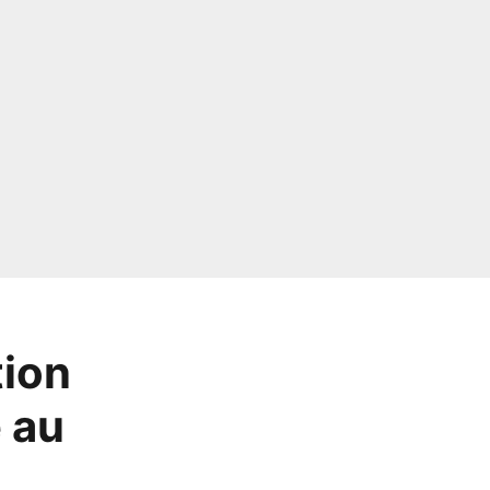
tion
 au