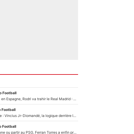
 Football
Coup de théâtre en Espagne, Rodri va trahir le Real Madrid : Le Ballon d'Or a choisi de signer au FC Barcelone !
 Football
Mercato Analyse : Vincius Jr-Diomandé, la logique derrière la concordance des temps
 Football
Rester à Barcelone ou partir au PSG, Ferran Torres a enfin pris sa décision : La course contre la montre est lancée !