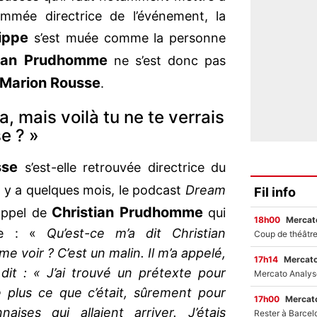
mmée directrice de l’événement, la
lippe
s’est muée comme la personne
tian Prudhomme
ne s’est donc pas
Marion Rousse
.
, mais voilà tu ne te verrais
e ? »
sse
s’est-elle retrouvée directrice du
l y a quelques mois, le podcast
Dream
Fil info
Christian Prudhomme
 appel de
qui
18h00
Mercato
lle : «
Qu’est-ce m’a dit Christian
 voir ? C’est un malin. Il m’a appelé,
17h14
Mercato
dit : « J’ai trouvé un prétexte pour
 plus ce que c’était, sûrement pour
17h00
Mercato
aises qui allaient arriver. J’étais