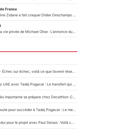
 de France
Le jour où Zinedine Zidane a fait craquer Didier Deschamps en équipe de France : «Je m’en suis voulu», l’ancien sélectionneur a regretté son geste !
l
Scandale dans la vie privée de Michael Olise : L’annonce du Bayern Munich sur son enfant caché
Tour de France - Échec sur échec, voilà ce que l’avenir réserve à Paul Seixas : «Tant qu’il y aura un Pogacar comme celui-là...»
Paul Seixas chez UAE avec Tadej Pogacar : Le transfert qui effraie le peloton, «c’est la pire des choses qui puisse arriver»
Une signature très importante se prépare chez Decathlon-CMA CGM pour aider Paul Seixas à gagner le Tour de France 2027
Paul Seixas en route pour succéder à Tadej Pogacar : Le meilleur est annoncé pour l’avenir de la pépite française
Encore un coup dur pour le projet avec Paul Seixas : Voilà ce qui bloque le transfert d’un coureur chez Decathlon-CMA CGM