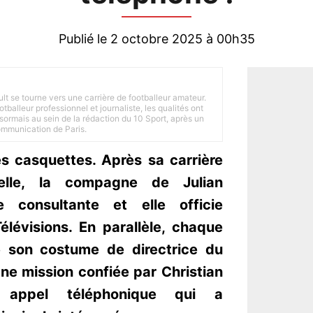
Publié le 2 octobre 2025 à 00h35
ult se tourne vers une carrière de footballeur amateur.
balleur professionnel et journaliste, les qualités ont
ésormais au sein de la rédaction du 10 Sport, après un
Communication de Paris.
es casquettes. Après sa carrière
nelle, la compagne de Julian
e consultante et elle officie
élévisions. En parallèle, chaque
e son costume de directrice du
e mission confiée par Christian
 appel téléphonique qui a