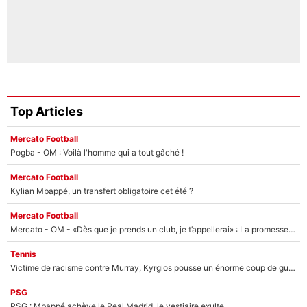
Top Articles
Mercato Football
Pogba - OM : Voilà l'homme qui a tout gâché !
Mercato Football
Kylian Mbappé, un transfert obligatoire cet été ?
Mercato Football
Mercato - OM - «Dès que je prends un club, je t’appellerai» : La promesse de Marcelino au moment de claquer la porte
Tennis
Victime de racisme contre Murray, Kyrgios pousse un énorme coup de gueule !
PSG
PSG : Mbappé achève le Real Madrid, le vestiaire exulte