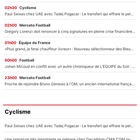
02h30
Cyclisme
Paul Seixas chez UAE avec Tadej Pogacar : Le transfert qui effraie le peloton, «c’est la pire des choses qui puisse arriver»
02h00
Mercato Football
Grégory Lorenzi doit renoncer à cinq signatures en pleine crise financière : L’IA propose sept noms à l’OM pour un mercato réussi... à seulement 5M€ !
01h00
Équipe de France
«Plus grand, je ferai chauffeur-livreur» : Nouveau sélectionneur des Bleus, Zinédine Zidane s’était imaginé un avenir très différent lorsqu'il était enfant
00h00
Football
Johan Micoud en conflit avec un autre chroniqueur de L’EQUIPE du Soir : «Pendant un moment, je ne les ai pas remis ensemble dans l'émission»
23h00
Mercato Football
Proche de rejoindre Bruno Genesio à l'OM, un ancien international français va finalement débarquer... sur RMC !
Cyclisme
Paul Seixas chez UAE avec Tadej Pogacar : Le transfert qui effraie le peloton, «c’est la pire des choses qui puisse arriver»
Une signature très importante se prépare chez Decathlon-CMA CGM pour aider Paul Seixas à gagner le Tour de France 2027