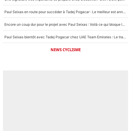
Paul Seixas en route pour succéder à Tadej Pogacar : Le meilleur est annoncé pour l’avenir de la pépite française
Encore un coup dur pour le projet avec Paul Seixas : Voilà ce qui bloque le transfert d’un coureur chez Decathlon-CMA CGM
Paul Seixas bientôt avec Tadej Pogacar chez UAE Team Emirates : Le transfert surprise qui se prépare après le Tour de France 2026 !
NEWS CYCLISME