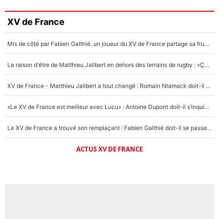
XV de France
Mis de côté par Fabien Galthié, un joueur du XV de France partage sa frustration : «ils ne me l’ont pas dit tout de suite»
La raison d'être de Matthieu Jalibert en dehors des terrains de rugby : «Ça m'atteint autant que si tu touches à un membre de ma famille»
XV de France - Matthieu Jalibert a tout changé : Romain Ntamack doit-il s’inquiéter pour sa place à un an de la Coupe du monde ?
«Le XV de France est meilleur avec Lucu» : Antoine Dupont doit-il s’inquiéter pour sa place ?
Le XV de France a trouvé son remplaçant : Fabien Galthié doit-il se passer d'Antoine Dupont ?
ACTUS XV DE FRANCE