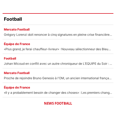
Football
Mercato Football
Grégory Lorenzi doit renoncer à cinq signatures en pleine crise financière : L’IA propose sept noms à l’OM pour un mercato réussi... à seulement 5M€ !
Équipe de France
«Plus grand, je ferai chauffeur-livreur» : Nouveau sélectionneur des Bleus, Zinédine Zidane s’était imaginé un avenir très différent lorsqu'il était enfant
Football
Johan Micoud en conflit avec un autre chroniqueur de L’EQUIPE du Soir : «Pendant un moment, je ne les ai pas remis ensemble dans l'émission»
Mercato Football
Proche de rejoindre Bruno Genesio à l'OM, un ancien international français va finalement débarquer... sur RMC !
Équipe de France
«Il y a probablement besoin de changer des choses» : Les premiers changements de Zinedine Zidane en équipe de France sont révélés ?
NEWS FOOTBALL