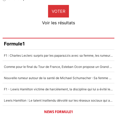
9%
VOTER
Neal Maupay
4%
Voir les résultats
Amine Harit
3%
Faris Moumbagna
Formule1
4%
F1 : Charles Leclerc surpris par les paparazzis avec sa femme, les rumeurs étaient vraies !
Un autre joueur
5%
Comme pour le final du Tour de France, Esteban Ocon propose un Grand Prix de Formule 1 à Paris : «Autour de l’Arc de Triomphe, ce serait génial» !
1459 personnes ont participé aux votes.
Nouvelle rumeur autour de la santé de Michael Schumacher : Sa femme Corinna sort du silence
F1 - Lewis Hamilton victime de harcèlement, la discipline qui lui a évité le pire : «J'aurais probablement mal tourné»
Lewis Hamilton : Le talent inattendu dévoilé sur les réseaux sociaux qui a impressionné Kim Kardashian pendant leurs vacances en amoureux !
NEWS FORMULE1