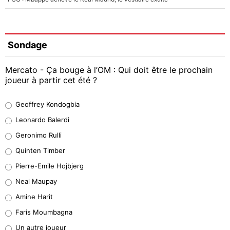
Sondage
Mercato - Ça bouge à l’OM : Qui doit être le prochain
joueur à partir cet été ?
Geoffrey Kondogbia
Geoffrey Kondogbia
38%
Leonardo Balerdi
Leonardo Balerdi
Geronimo Rulli
32%
Quinten Timber
Geronimo Rulli
Pierre-Emile Hojbjerg
4%
Neal Maupay
Quinten Timber
Amine Harit
1%
Faris Moumbagna
Pierre-Emile Hojbjerg
Un autre joueur