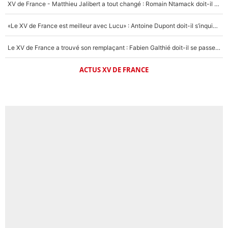
XV de France - Matthieu Jalibert a tout changé : Romain Ntamack doit-il s’inquiéter pour sa place à un an de la Coupe du monde ?
«Le XV de France est meilleur avec Lucu» : Antoine Dupont doit-il s’inquiéter pour sa place ?
Le XV de France a trouvé son remplaçant : Fabien Galthié doit-il se passer d'Antoine Dupont ?
ACTUS XV DE FRANCE