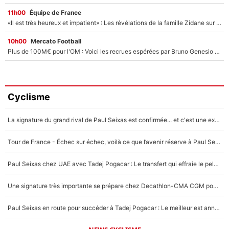
11h00
Équipe de France
«Il est très heureux et impatient» : Les révélations de la famille Zidane sur sa prise de pouvoir en équipe de France !
10h00
Mercato Football
Plus de 100M€ pour l'OM : Voici les recrues espérées par Bruno Genesio et Grégory Lorenzi après l’opération dégraissage
Cyclisme
La signature du grand rival de Paul Seixas est confirmée... et c'est une excellente nouvelle pour l'équipe Decathlon-CMA CGM !
Tour de France - Échec sur échec, voilà ce que l’avenir réserve à Paul Seixas : «Tant qu’il y aura un Pogacar comme celui-là...»
Paul Seixas chez UAE avec Tadej Pogacar : Le transfert qui effraie le peloton, «c’est la pire des choses qui puisse arriver»
Une signature très importante se prépare chez Decathlon-CMA CGM pour aider Paul Seixas à gagner le Tour de France 2027
Paul Seixas en route pour succéder à Tadej Pogacar : Le meilleur est annoncé pour l’avenir de la pépite française