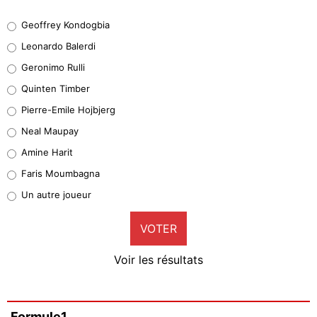
Geoffrey Kondogbia
Geoffrey Kondogbia
38%
Leonardo Balerdi
Leonardo Balerdi
Geronimo Rulli
32%
Quinten Timber
Geronimo Rulli
Pierre-Emile Hojbjerg
5%
Neal Maupay
Quinten Timber
Amine Harit
1%
Faris Moumbagna
Pierre-Emile Hojbjerg
Un autre joueur
9%
VOTER
Neal Maupay
4%
Voir les résultats
Amine Harit
3%
Faris Moumbagna
Formule1