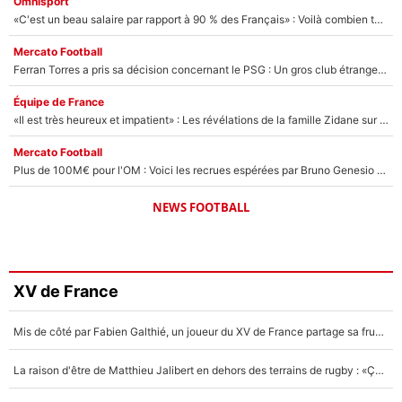
Omnisport
«C'est un beau salaire par rapport à 90 % des Français» : Voilà combien touchait Nelson Monfort sur France Télévisions avant de rejoindre CNews
Mercato Football
Ferran Torres a pris sa décision concernant le PSG : Un gros club étranger prêt à relancer le feuilleton pour la signature du champion du monde 2026 !
Équipe de France
«Il est très heureux et impatient» : Les révélations de la famille Zidane sur sa prise de pouvoir en équipe de France !
Mercato Football
Plus de 100M€ pour l'OM : Voici les recrues espérées par Bruno Genesio et Grégory Lorenzi après l’opération dégraissage
NEWS FOOTBALL
XV de France
Mis de côté par Fabien Galthié, un joueur du XV de France partage sa frustration : «ils ne me l’ont pas dit tout de suite»
La raison d'être de Matthieu Jalibert en dehors des terrains de rugby : «Ça m'atteint autant que si tu touches à un membre de ma famille»