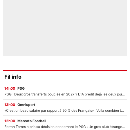
Fil info
14h00
PSG
PSG : Deux gros transferts bouclés en 2027 ? L'IA prédit déjà les deux joueurs qui pourraient rejoindre Luis Enrique !
13h00
Omnisport
«C'est un beau salaire par rapport à 90 % des Français» : Voilà combien touchait Nelson Monfort sur France Télévisions avant de rejoindre CNews
12h00
Mercato Football
Ferran Torres a pris sa décision concernant le PSG : Un gros club étranger prêt à relancer le feuilleton pour la signature du champion du monde 2026 !