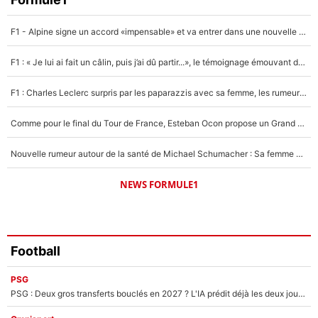
4%
F1 - Alpine signe un accord «impensable» et va entrer dans une nouvelle dimension : Grande nouvelle pour Pierre Gasly !
Un autre joueur
5%
F1 : « Je lui ai fait un câlin, puis j’ai dû partir...», le témoignage émouvant de Max Verstappen sur sa fille
1579 personnes ont participé aux votes.
F1 : Charles Leclerc surpris par les paparazzis avec sa femme, les rumeurs étaient vraies !
Comme pour le final du Tour de France, Esteban Ocon propose un Grand Prix de Formule 1 à Paris : «Autour de l’Arc de Triomphe, ce serait génial» !
Nouvelle rumeur autour de la santé de Michael Schumacher : Sa femme Corinna sort du silence
NEWS FORMULE1
Football
PSG
PSG : Deux gros transferts bouclés en 2027 ? L'IA prédit déjà les deux joueurs qui pourraient rejoindre Luis Enrique !