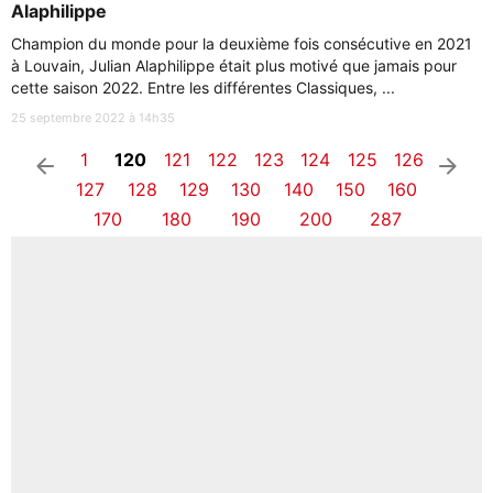
Alaphilippe
Champion du monde pour la deuxième fois consécutive en 2021
à Louvain, Julian Alaphilippe était plus motivé que jamais pour
cette saison 2022. Entre les différentes Classiques, ...
25 septembre 2022 à 14h35
1
120
121
122
123
124
125
126
arrow_left
arrow_right
127
128
129
130
140
150
160
170
180
190
200
287