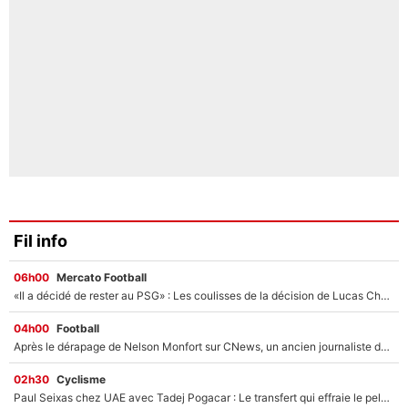
Fil info
06h00
Mercato Football
«Il a décidé de rester au PSG» : Les coulisses de la décision de Lucas Chevalier pour son transfert
04h00
Football
Après le dérapage de Nelson Monfort sur CNews, un ancien journaliste de France Télévisions relance la polémique sur les incendies en Gironde
02h30
Cyclisme
Paul Seixas chez UAE avec Tadej Pogacar : Le transfert qui effraie le peloton, «c’est la pire des choses qui puisse arriver»