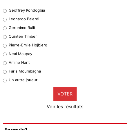
Geoffrey Kondogbia
Geoffrey Kondogbia
38%
Leonardo Balerdi
Leonardo Balerdi
Geronimo Rulli
32%
Quinten Timber
Geronimo Rulli
Pierre-Emile Hojbjerg
4%
Neal Maupay
Quinten Timber
Amine Harit
1%
Faris Moumbagna
Pierre-Emile Hojbjerg
Un autre joueur
9%
VOTER
Neal Maupay
4%
Voir les résultats
Amine Harit
3%
Faris Moumbagna
Formule1