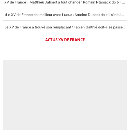
XV de France - Matthieu Jalibert a tout changé : Romain Ntamack doit-il s’inquiéter pour sa place à un an de la Coupe du monde ?
«Le XV de France est meilleur avec Lucu» : Antoine Dupont doit-il s’inquiéter pour sa place ?
Le XV de France a trouvé son remplaçant : Fabien Galthié doit-il se passer d'Antoine Dupont ?
ACTUS XV DE FRANCE