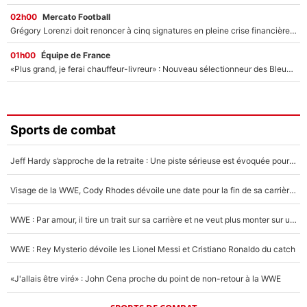
02h00
Mercato Football
Grégory Lorenzi doit renoncer à cinq signatures en pleine crise financière : L’IA propose sept noms à l’OM pour un mercato réussi... à seulement 5M€ !
01h00
Équipe de France
«Plus grand, je ferai chauffeur-livreur» : Nouveau sélectionneur des Bleus, Zinédine Zidane s’était imaginé un avenir très différent lorsqu'il était enfant
Sports de combat
Jeff Hardy s’approche de la retraite : Une piste sérieuse est évoquée pour la reconversion de la légende de la WWE
Visage de la WWE, Cody Rhodes dévoile une date pour la fin de sa carrière dans le catch
WWE : Par amour, il tire un trait sur sa carrière et ne veut plus monter sur un ring de catch
WWE : Rey Mysterio dévoile les Lionel Messi et Cristiano Ronaldo du catch
«J'allais être viré» : John Cena proche du point de non-retour à la WWE