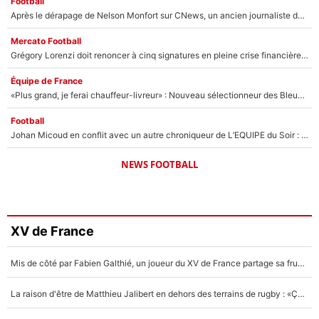
Football
Après le dérapage de Nelson Monfort sur CNews, un ancien journaliste de France Télévisions relance la polémique sur les incendies en Gironde
Mercato Football
Grégory Lorenzi doit renoncer à cinq signatures en pleine crise financière : L’IA propose sept noms à l’OM pour un mercato réussi... à seulement 5M€ !
Équipe de France
«Plus grand, je ferai chauffeur-livreur» : Nouveau sélectionneur des Bleus, Zinédine Zidane s’était imaginé un avenir très différent lorsqu'il était enfant
Football
Johan Micoud en conflit avec un autre chroniqueur de L’EQUIPE du Soir : «Pendant un moment, je ne les ai pas remis ensemble dans l'émission»
NEWS FOOTBALL
XV de France
Mis de côté par Fabien Galthié, un joueur du XV de France partage sa frustration : «ils ne me l’ont pas dit tout de suite»
La raison d'être de Matthieu Jalibert en dehors des terrains de rugby : «Ça m'atteint autant que si tu touches à un membre de ma famille»