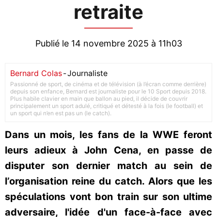
retraite
Publié le 14 novembre 2025 à 11h03
Bernard Colas
-
Journaliste
Passionné de sport, de cinéma et de télévision (à l’écran comme derrière)
depuis son enfance, Bernard est journaliste pour le 10 Sport depuis 2018.
Plus habile clavier en main que ballon au pied, il décide de couvrir
principalement un sport adulé, critiqué et détesté à la fois (le football) et
un sport qui n’en est pas un (le catch).
Dans un mois, les fans de la WWE feront
leurs adieux à John Cena, en passe de
disputer son dernier match au sein de
l’organisation reine du catch. Alors que les
spéculations vont bon train sur son ultime
adversaire, l'idée d'un face-à-face avec