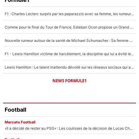
4%
F1 : Charles Leclerc surpris par les paparazzis avec sa femme, les rumeurs étaient vraies !
Un autre joueur
5%
Comme pour le final du Tour de France, Esteban Ocon propose un Grand Prix de Formule 1 à Paris : «Autour de l’Arc de Triomphe, ce serait génial» !
1462 personnes ont participé aux votes.
Nouvelle rumeur autour de la santé de Michael Schumacher : Sa femme Corinna sort du silence
F1 - Lewis Hamilton victime de harcèlement, la discipline qui lui a évité le pire : «J'aurais probablement mal tourné»
Lewis Hamilton : Le talent inattendu dévoilé sur les réseaux sociaux qui a impressionné Kim Kardashian pendant leurs vacances en amoureux !
NEWS FORMULE1
Football
Mercato Football
«Il a décidé de rester au PSG» : Les coulisses de la décision de Lucas Chevalier pour son transfert