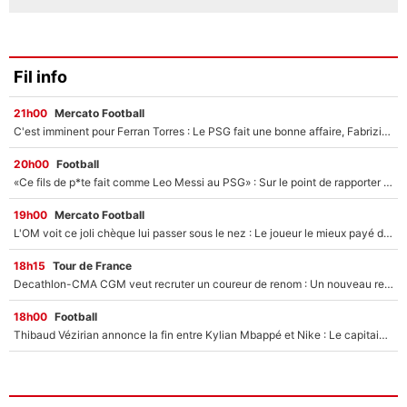
Fil info
21h00
Mercato Football
C'est imminent pour Ferran Torres : Le PSG fait une bonne affaire, Fabrizio Romano révèle le vrai prix du joueur !
20h00
Football
«Ce fils de p*te fait comme Leo Messi au PSG» : Sur le point de rapporter gros à l'OM, Facundo Medina raconte son clash avec des supporters !
19h00
Mercato Football
L'OM voit ce joli chèque lui passer sous le nez : Le joueur le mieux payé du club refuse de partir, son transfert est annulé à la dernière minute !
18h15
Tour de France
Decathlon-CMA CGM veut recruter un coureur de renom : Un nouveau renfort important arrive pour Paul Seixas ?
18h00
Football
Thibaud Vézirian annonce la fin entre Kylian Mbappé et Nike : Le capitaine de l'équipe de France lui répond sur Instagram !