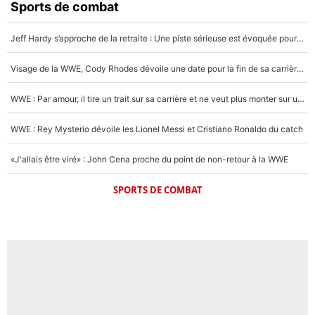
Sports de combat
Jeff Hardy s’approche de la retraite : Une piste sérieuse est évoquée pour la reconversion de la légende de la WWE
Visage de la WWE, Cody Rhodes dévoile une date pour la fin de sa carrière dans le catch
WWE : Par amour, il tire un trait sur sa carrière et ne veut plus monter sur un ring de catch
WWE : Rey Mysterio dévoile les Lionel Messi et Cristiano Ronaldo du catch
«J'allais être viré» : John Cena proche du point de non-retour à la WWE
SPORTS DE COMBAT