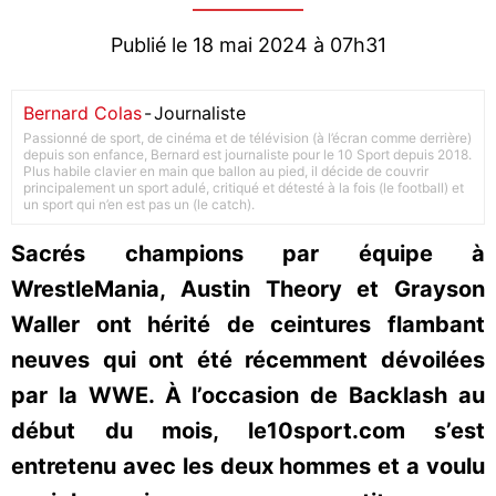
Publié le 18 mai 2024 à 07h31
Bernard Colas
-
Journaliste
Passionné de sport, de cinéma et de télévision (à l’écran comme derrière)
depuis son enfance, Bernard est journaliste pour le 10 Sport depuis 2018.
Plus habile clavier en main que ballon au pied, il décide de couvrir
principalement un sport adulé, critiqué et détesté à la fois (le football) et
un sport qui n’en est pas un (le catch).
Sacrés champions par équipe à
WrestleMania, Austin Theory et Grayson
Waller ont hérité de ceintures flambant
neuves qui ont été récemment dévoilées
par la WWE. À l’occasion de Backlash au
début du mois, le10sport.com s’est
entretenu avec les deux hommes et a voulu