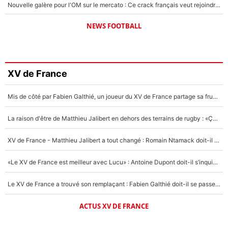
Nouvelle galère pour l'OM sur le mercato : Ce crack français veut rejoindre le PSG, il a déjà donné son accord pour signer à Paris !
NEWS FOOTBALL
XV de France
Mis de côté par Fabien Galthié, un joueur du XV de France partage sa frustration : «ils ne me l’ont pas dit tout de suite»
La raison d'être de Matthieu Jalibert en dehors des terrains de rugby : «Ça m'atteint autant que si tu touches à un membre de ma famille»
XV de France - Matthieu Jalibert a tout changé : Romain Ntamack doit-il s’inquiéter pour sa place à un an de la Coupe du monde ?
«Le XV de France est meilleur avec Lucu» : Antoine Dupont doit-il s’inquiéter pour sa place ?
Le XV de France a trouvé son remplaçant : Fabien Galthié doit-il se passer d'Antoine Dupont ?
ACTUS XV DE FRANCE