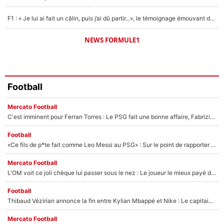
F1 : « Je lui ai fait un câlin, puis j’ai dû partir...», le témoignage émouvant de Max Verstappen sur sa fille
NEWS FORMULE1
Football
Mercato Football
C'est imminent pour Ferran Torres : Le PSG fait une bonne affaire, Fabrizio Romano révèle le vrai prix du joueur !
Football
«Ce fils de p*te fait comme Leo Messi au PSG» : Sur le point de rapporter gros à l'OM, Facundo Medina raconte son clash avec des supporters !
Mercato Football
L'OM voit ce joli chèque lui passer sous le nez : Le joueur le mieux payé du club refuse de partir, son transfert est annulé à la dernière minute !
Football
Thibaud Vézirian annonce la fin entre Kylian Mbappé et Nike : Le capitaine de l'équipe de France lui répond sur Instagram !
Mercato Football