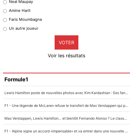
Neal Maupay
Quinten Timber
Amine Harit
1%
Faris Moumbagna
Pierre-Emile Hojbjerg
Un autre joueur
8%
VOTER
Neal Maupay
4%
Voir les résultats
Amine Harit
3%
Faris Moumbagna
Formule1
4%
Lewis Hamilton poste de nouvelles photos avec Kim Kardashian : Ses fans le voient déjà redevenir champion du monde de F1 grâce à elle !
Un autre joueur
5%
F1 - Une légende de McLaren refuse le transfert de Max Verstappen qui pourrait «faire des vagues» et plomber l'ambiance dans l'équipe
1771 personnes ont participé aux votes.
Max Verstappen, Lewis Hamilton… et bientôt Fernando Alonso ? Le classement des pilotes les mieux payés en Formule 1 risque de changer !
F1 - Alpine signe un accord «impensable» et va entrer dans une nouvelle dimension : Grande nouvelle pour Pierre Gasly !