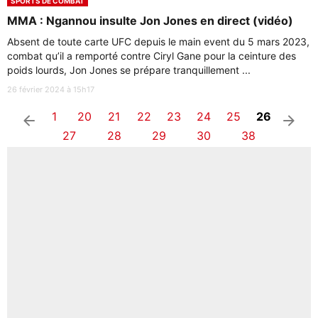
SPORTS DE COMBAT
MMA : Ngannou insulte Jon Jones en direct (vidéo)
Absent de toute carte UFC depuis le main event du 5 mars 2023,
combat qu’il a remporté contre Ciryl Gane pour la ceinture des
poids lourds, Jon Jones se prépare tranquillement ...
26 février 2024 à 15h17
1
20
21
22
23
24
25
26
arrow_left
arrow_right
27
28
29
30
38