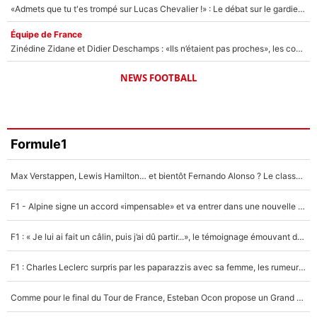
«Admets que tu t'es trompé sur Lucas Chevalier !» : Le débat sur le gardien du PSG vire au clash à l'After Foot
Équipe de France
Zinédine Zidane et Didier Deschamps : «Ils n’étaient pas proches», les confidences d’un membre de l’équipe de France 1998 sur leur relation spéciale
NEWS FOOTBALL
Formule1
Max Verstappen, Lewis Hamilton… et bientôt Fernando Alonso ? Le classement des pilotes les mieux payés en Formule 1 risque de changer !
F1 - Alpine signe un accord «impensable» et va entrer dans une nouvelle dimension : Grande nouvelle pour Pierre Gasly !
F1 : « Je lui ai fait un câlin, puis j’ai dû partir...», le témoignage émouvant de Max Verstappen sur sa fille
F1 : Charles Leclerc surpris par les paparazzis avec sa femme, les rumeurs étaient vraies !
Comme pour le final du Tour de France, Esteban Ocon propose un Grand Prix de Formule 1 à Paris : «Autour de l’Arc de Triomphe, ce serait génial» !