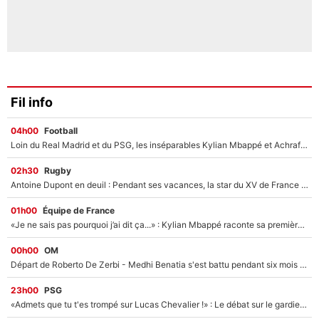
Fil info
04h00
Football
Loin du Real Madrid et du PSG, les inséparables Kylian Mbappé et Achraf Hakimi changent d'équipe le temps d'une journée !
02h30
Rugby
Antoine Dupont en deuil : Pendant ses vacances, la star du XV de France a perdu sa grand-mère
01h00
Équipe de France
«Je ne sais pas pourquoi j’ai dit ça...» : Kylian Mbappé raconte sa première rencontre avec Zinédine Zidane (et c’est très drôle)
00h00
OM
Départ de Roberto De Zerbi - Medhi Benatia s'est battu pendant six mois pour le retenir à l'OM, le PSG a été le naufrage de trop : «Je pars avec toi»
23h00
PSG
«Admets que tu t'es trompé sur Lucas Chevalier !» : Le débat sur le gardien du PSG vire au clash à l'After Foot