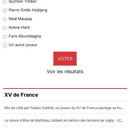
Quinten Timber
Geronimo Rulli
Pierre-Emile Hojbjerg
5%
Neal Maupay
Quinten Timber
Amine Harit
1%
Faris Moumbagna
Pierre-Emile Hojbjerg
Un autre joueur
9%
VOTER
Neal Maupay
4%
Voir les résultats
Amine Harit
3%
Faris Moumbagna
XV de France
4%
Mis de côté par Fabien Galthié, un joueur du XV de France partage sa frustration : «ils ne me l’ont pas dit tout de suite»
Un autre joueur
5%
La raison d'être de Matthieu Jalibert en dehors des terrains de rugby : «Ça m'atteint autant que si tu touches à un membre de ma famille»
1622 personnes ont participé aux votes.