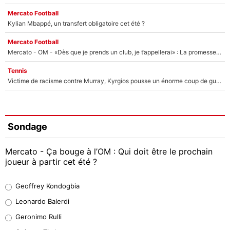
Mercato Football
Kylian Mbappé, un transfert obligatoire cet été ?
Mercato Football
Mercato - OM - «Dès que je prends un club, je t’appellerai» : La promesse de Marcelino au moment de claquer la porte
Tennis
Victime de racisme contre Murray, Kyrgios pousse un énorme coup de gueule !
Sondage
Mercato - Ça bouge à l’OM : Qui doit être le prochain
joueur à partir cet été ?
Geoffrey Kondogbia
Geoffrey Kondogbia
38%
Leonardo Balerdi
Leonardo Balerdi
Geronimo Rulli
32%