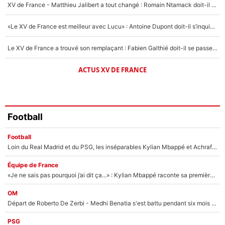
XV de France - Matthieu Jalibert a tout changé : Romain Ntamack doit-il s’inquiéter pour sa place à un an de la Coupe du monde ?
«Le XV de France est meilleur avec Lucu» : Antoine Dupont doit-il s’inquiéter pour sa place ?
Le XV de France a trouvé son remplaçant : Fabien Galthié doit-il se passer d'Antoine Dupont ?
ACTUS XV DE FRANCE
Football
Football
Loin du Real Madrid et du PSG, les inséparables Kylian Mbappé et Achraf Hakimi changent d'équipe le temps d'une journée !
Équipe de France
«Je ne sais pas pourquoi j’ai dit ça...» : Kylian Mbappé raconte sa première rencontre avec Zinédine Zidane (et c’est très drôle)
OM
Départ de Roberto De Zerbi - Medhi Benatia s'est battu pendant six mois pour le retenir à l'OM, le PSG a été le naufrage de trop : «Je pars avec toi»
PSG