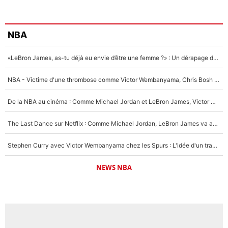
NBA
«LeBron James, as-tu déjà eu envie d’être une femme ?» : Un dérapage de Donald Trump sur la superstar de la NBA refait surface
NBA - Victime d'une thrombose comme Victor Wembanyama, Chris Bosh prévient le Français des risques sur sa santé : «J’ai failli mourir sur le coup et j’ai été ramené à la vie»
De la NBA au cinéma : Comme Michael Jordan et LeBron James, Victor Wembanyama rêve d'une carrière d'acteur !
The Last Dance sur Netflix : Comme Michael Jordan, LeBron James va avoir le droit à sa série !
Stephen Curry avec Victor Wembanyama chez les Spurs : L'idée d'un trade historique est lancée en NBA !
NEWS NBA