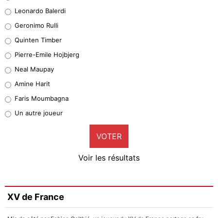
38%
Leonardo Balerdi
Leonardo Balerdi
Geronimo Rulli
32%
Quinten Timber
Geronimo Rulli
Pierre-Emile Hojbjerg
5%
Neal Maupay
Quinten Timber
Amine Harit
1%
Faris Moumbagna
Pierre-Emile Hojbjerg
Un autre joueur
9%
VOTER
Neal Maupay
4%
Voir les résultats
Amine Harit
3%
Faris Moumbagna
XV de France
4%