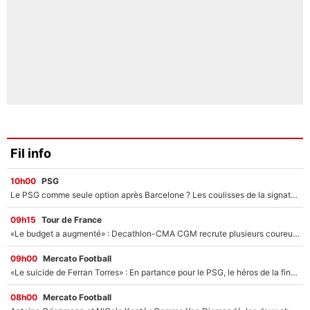
Fil info
10h00
PSG
Le PSG comme seule option après Barcelone ? Les coulisses de la signature historique de Lionel Messi sont révélées au grand jour !
09h15
Tour de France
«Le budget a augmenté» : Decathlon-CMA CGM recrute plusieurs coureurs pour offrir à Paul Seixas une équipe pour gagner le Tour de France 2027
09h00
Mercato Football
«Le suicide de Ferran Torres» : En partance pour le PSG, le héros de la finale de la Coupe du monde s'attire les foudres de la presse espagnole !
08h00
Mercato Football