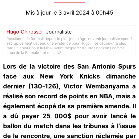
Mis à jour le 3 avril 2024 à 00h45
Hugo Chirossel
-
Journaliste
Passionné de football depuis le plus jeune âge, devenir journaliste sportif
est rapidement devenu une évidence pour Hugo. Il se découvrira plus
tard un amour pour la NBA, avant d’explorer d’autres horizons comme
ceux de la Formule 1 et de la NFL.
Lors de la victoire des San Antonio Spurs
face aux New York Knicks dimanche
dernier (130-126), Victor Wembanyama a
réalisé son record de points en NBA, mais a
également écopé de sa première amende. Il
a dû payer 25 000$ pour avoir lancé le
ballon du match dans les tribunes à l’issue
de la rencontre, une sanction réclamée par