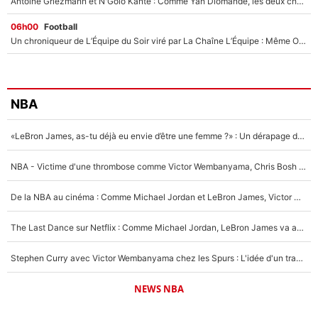
Antoine Griezmann et N'Golo Kanté : Comme Yan Diomandé, les deux champions du monde ont refusé de signer au PSG !
06h00
Football
Un chroniqueur de L’Équipe du Soir viré par La Chaîne L’Équipe : Même Olivier Ménard n’avait pas pu empêcher son départ, «je l’ai appris sur Twitter, je l’ai vécu assez mal»
NBA
«LeBron James, as-tu déjà eu envie d’être une femme ?» : Un dérapage de Donald Trump sur la superstar de la NBA refait surface
NBA - Victime d'une thrombose comme Victor Wembanyama, Chris Bosh prévient le Français des risques sur sa santé : «J’ai failli mourir sur le coup et j’ai été ramené à la vie»
De la NBA au cinéma : Comme Michael Jordan et LeBron James, Victor Wembanyama rêve d'une carrière d'acteur !
The Last Dance sur Netflix : Comme Michael Jordan, LeBron James va avoir le droit à sa série !
Stephen Curry avec Victor Wembanyama chez les Spurs : L'idée d'un trade historique est lancée en NBA !
NEWS NBA