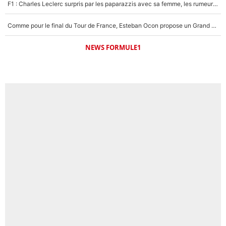
F1 : Charles Leclerc surpris par les paparazzis avec sa femme, les rumeurs étaient vraies !
Comme pour le final du Tour de France, Esteban Ocon propose un Grand Prix de Formule 1 à Paris : «Autour de l’Arc de Triomphe, ce serait génial» !
NEWS FORMULE1