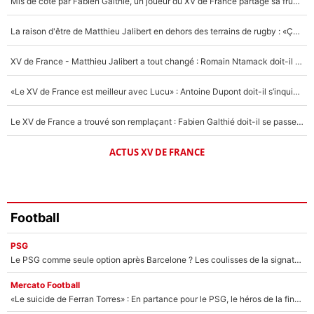
Mis de côté par Fabien Galthié, un joueur du XV de France partage sa frustration : «ils ne me l’ont pas dit tout de suite»
Un autre joueur
5%
La raison d'être de Matthieu Jalibert en dehors des terrains de rugby : «Ça m'atteint autant que si tu touches à un membre de ma famille»
1631 personnes ont participé aux votes.
XV de France - Matthieu Jalibert a tout changé : Romain Ntamack doit-il s’inquiéter pour sa place à un an de la Coupe du monde ?
«Le XV de France est meilleur avec Lucu» : Antoine Dupont doit-il s’inquiéter pour sa place ?
Le XV de France a trouvé son remplaçant : Fabien Galthié doit-il se passer d'Antoine Dupont ?
ACTUS XV DE FRANCE
Football
PSG
Le PSG comme seule option après Barcelone ? Les coulisses de la signature historique de Lionel Messi sont révélées au grand jour !
Mercato Football
«Le suicide de Ferran Torres» : En partance pour le PSG, le héros de la finale de la Coupe du monde s'attire les foudres de la presse espagnole !