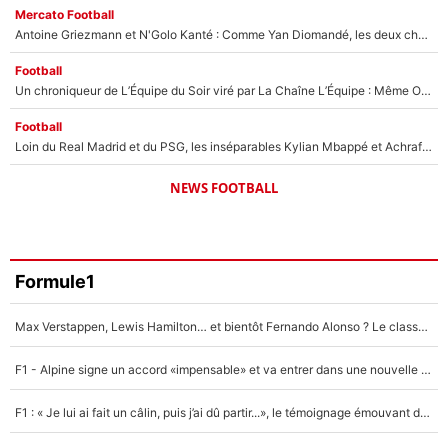
Mercato Football
Antoine Griezmann et N'Golo Kanté : Comme Yan Diomandé, les deux champions du monde ont refusé de signer au PSG !
Football
Un chroniqueur de L’Équipe du Soir viré par La Chaîne L’Équipe : Même Olivier Ménard n’avait pas pu empêcher son départ, «je l’ai appris sur Twitter, je l’ai vécu assez mal»
Football
Loin du Real Madrid et du PSG, les inséparables Kylian Mbappé et Achraf Hakimi changent d'équipe le temps d'une journée !
NEWS FOOTBALL
Formule1
Max Verstappen, Lewis Hamilton… et bientôt Fernando Alonso ? Le classement des pilotes les mieux payés en Formule 1 risque de changer !
F1 - Alpine signe un accord «impensable» et va entrer dans une nouvelle dimension : Grande nouvelle pour Pierre Gasly !
F1 : « Je lui ai fait un câlin, puis j’ai dû partir...», le témoignage émouvant de Max Verstappen sur sa fille