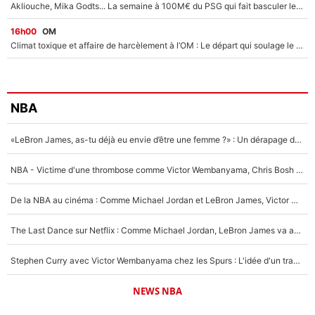
Akliouche, Mika Godts... La semaine à 100M€ du PSG qui fait basculer le mercato du PSG !
16h00
OM
Climat toxique et affaire de harcèlement à l’OM : Le départ qui soulage le vestiaire de Bruno Genesio
NBA
«LeBron James, as-tu déjà eu envie d’être une femme ?» : Un dérapage de Donald Trump sur la superstar de la NBA refait surface
NBA - Victime d'une thrombose comme Victor Wembanyama, Chris Bosh prévient le Français des risques sur sa santé : «J’ai failli mourir sur le coup et j’ai été ramené à la vie»
De la NBA au cinéma : Comme Michael Jordan et LeBron James, Victor Wembanyama rêve d'une carrière d'acteur !
The Last Dance sur Netflix : Comme Michael Jordan, LeBron James va avoir le droit à sa série !
Stephen Curry avec Victor Wembanyama chez les Spurs : L'idée d'un trade historique est lancée en NBA !
NEWS NBA