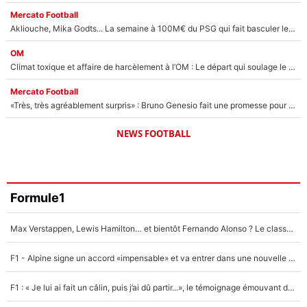
Mercato Football
Akliouche, Mika Godts... La semaine à 100M€ du PSG qui fait basculer le mercato du PSG !
OM
Climat toxique et affaire de harcèlement à l’OM : Le départ qui soulage le vestiaire de Bruno Genesio
Mercato Football
«Très, très agréablement surpris» : Bruno Genesio fait une promesse pour la suite du mercato de l’OM et rassure les supporters
NEWS FOOTBALL
Formule1
Max Verstappen, Lewis Hamilton… et bientôt Fernando Alonso ? Le classement des pilotes les mieux payés en Formule 1 risque de changer !
F1 - Alpine signe un accord «impensable» et va entrer dans une nouvelle dimension : Grande nouvelle pour Pierre Gasly !
F1 : « Je lui ai fait un câlin, puis j’ai dû partir...», le témoignage émouvant de Max Verstappen sur sa fille