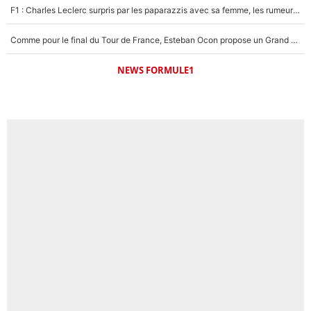
F1 : Charles Leclerc surpris par les paparazzis avec sa femme, les rumeurs étaient vraies !
Comme pour le final du Tour de France, Esteban Ocon propose un Grand Prix de Formule 1 à Paris : «Autour de l’Arc de Triomphe, ce serait génial» !
NEWS FORMULE1