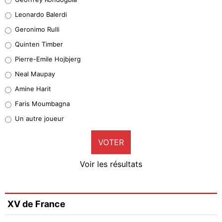
38%
Leonardo Balerdi
Leonardo Balerdi
Geronimo Rulli
32%
Quinten Timber
Geronimo Rulli
Pierre-Emile Hojbjerg
5%
Neal Maupay
Quinten Timber
Amine Harit
1%
Faris Moumbagna
Pierre-Emile Hojbjerg
Un autre joueur
9%
VOTER
Neal Maupay
4%
Voir les résultats
Amine Harit
3%
Faris Moumbagna
XV de France
4%