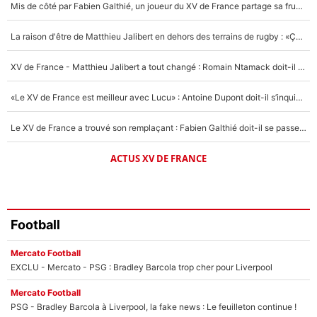
Mis de côté par Fabien Galthié, un joueur du XV de France partage sa frustration : «ils ne me l’ont pas dit tout de suite»
Un autre joueur
5%
La raison d'être de Matthieu Jalibert en dehors des terrains de rugby : «Ça m'atteint autant que si tu touches à un membre de ma famille»
1603 personnes ont participé aux votes.
XV de France - Matthieu Jalibert a tout changé : Romain Ntamack doit-il s’inquiéter pour sa place à un an de la Coupe du monde ?
«Le XV de France est meilleur avec Lucu» : Antoine Dupont doit-il s’inquiéter pour sa place ?
Le XV de France a trouvé son remplaçant : Fabien Galthié doit-il se passer d'Antoine Dupont ?
ACTUS XV DE FRANCE
Football
Mercato Football
EXCLU - Mercato - PSG : Bradley Barcola trop cher pour Liverpool
Mercato Football
PSG - Bradley Barcola à Liverpool, la fake news : Le feuilleton continue !