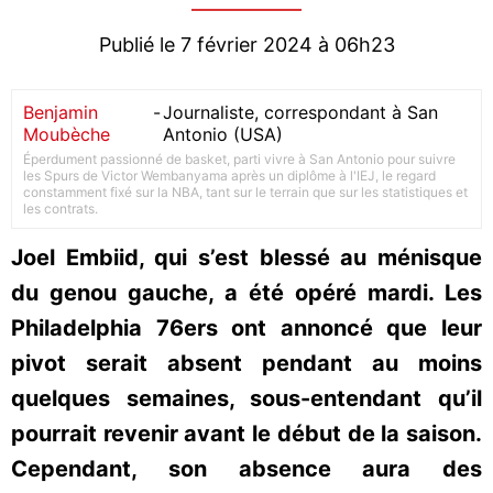
Publié le 7 février 2024 à 06h23
Benjamin
-
Journaliste, correspondant à San
Moubèche
Antonio (USA)
Éperdument passionné de basket, parti vivre à San Antonio pour suivre
les Spurs de Victor Wembanyama après un diplôme à l'IEJ, le regard
constamment fixé sur la NBA, tant sur le terrain que sur les statistiques et
les contrats.
Joel Embiid, qui s’est blessé au ménisque
du genou gauche, a été opéré mardi. Les
Philadelphia 76ers ont annoncé que leur
pivot serait absent pendant au moins
quelques semaines, sous-entendant qu’il
pourrait revenir avant le début de la saison.
Cependant, son absence aura des