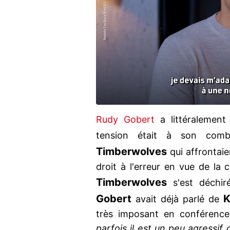
Rudy Gobert
a littéralement
tension était à son co
Timberwolves
qui affrontaie
droit à l'erreur en vue de la 
Timberwolves
s'est déchiré
Gobert
K
avait déjà parlé de
très imposant en conférenc
parfois il est un peu agressif 