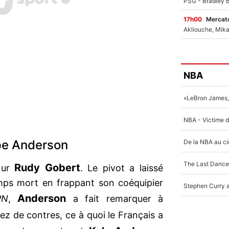
17h00
Mercato
NBA
pe Anderson
Rudy Gobert
pour
. Le pivot a laissé
emps mort en frappant son coéquipier
Anderson
PN
,
a fait remarquer à
sez de contres, ce à quoi le Français a