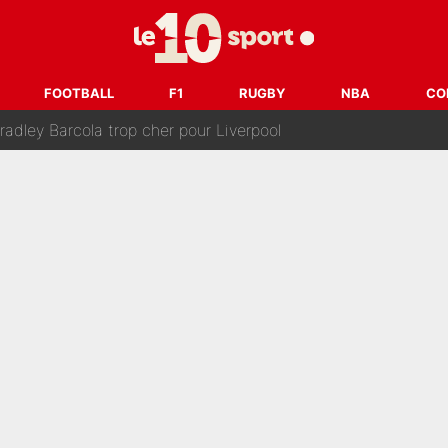
après la nomination de Zinedine Zidane, c'est au tour de son fi
 et bientôt Fernando Alonso ? Le classement des pilotes les mieux p
FOOTBALL
F1
RUGBY
NBA
CO
dley Barcola trop cher pour Liverpool
rpool, la fake news : Le feuilleton continue !
a semaine à 100M€ du PSG qui fait basculer le mercato du PS