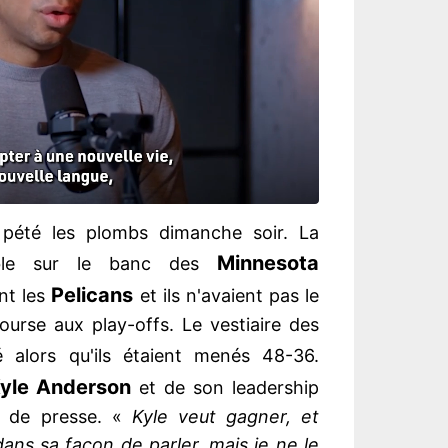
 pété les plombs dimanche soir. La
Minnesota
mble sur le banc des
Pelicans
nt les
et ils n'avaient pas le
course aux play-offs. Le vestiaire des
 alors qu'ils étaient menés 48-36.
yle Anderson
et de son leadership
e de presse. «
Kyle veut gagner, et
dans sa façon de parler, mais je ne le