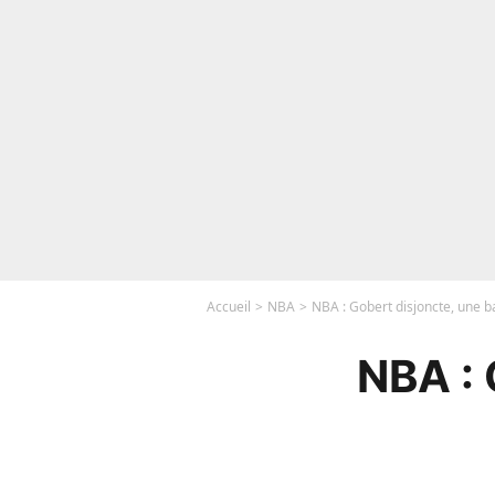
Accueil
NBA
NBA : Gobert disjoncte, une b
NBA : 