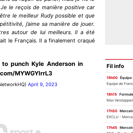
Je le reçois de manière positive car
 être le meilleur Rudy possible et que
titivité, j’aime sa manière de jouer.
res autour de lui meilleurs. Il a été
ait le Français. Il a finalement craqué
 to punch Kyle Anderson in
Fil info
er.com/MYWGYIrrL3
19h00
Équipe
nNetworkHQ)
April 9, 2023
18h15
Formul
17h50
Mercato
17h45
Mercato