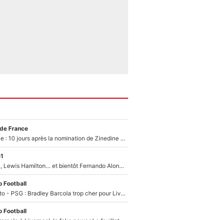
 de France
Equipe de France : 10 jours après la nomination de Zinedine Zidane, c'est au tour de son fils de prendre un nouveau départ !
e1
Max Verstappen, Lewis Hamilton… et bientôt Fernando Alonso ? Le classement des pilotes les mieux payés en Formule 1 risque de changer !
 Football
EXCLU - Mercato - PSG : Bradley Barcola trop cher pour Liverpool
 Football