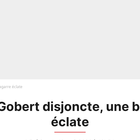
agarre éclate
Gobert disjoncte, une 
éclate