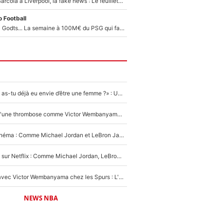
PSG - Bradley Barcola à Liverpool, la fake news : Le feuilleton continue !
 Football
Akliouche, Mika Godts... La semaine à 100M€ du PSG qui fait basculer le mercato du PSG !
«LeBron James, as-tu déjà eu envie d’être une femme ?» : Un dérapage de Donald Trump sur la superstar de la NBA refait surface
NBA - Victime d'une thrombose comme Victor Wembanyama, Chris Bosh prévient le Français des risques sur sa santé : «J’ai failli mourir sur le coup et j’ai été ramené à la vie»
De la NBA au cinéma : Comme Michael Jordan et LeBron James, Victor Wembanyama rêve d'une carrière d'acteur !
The Last Dance sur Netflix : Comme Michael Jordan, LeBron James va avoir le droit à sa série !
Stephen Curry avec Victor Wembanyama chez les Spurs : L'idée d'un trade historique est lancée en NBA !
NEWS NBA