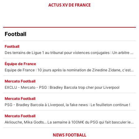
ACTUS XV DE FRANCE
Football
Football
Des terrains de Ligue 1 au tribunal pour violences conjugales : Un arbitre français encourt une peine de 18 mois de prison !
Équipe de France
Equipe de France : 10 jours après la nomination de Zinedine Zidane, c'est au tour de son fils de prendre un nouveau départ !
Mercato Football
EXCLU - Mercato - PSG : Bradley Barcola trop cher pour Liverpool
Mercato Football
PSG - Bradley Barcola à Liverpool, la fake news : Le feuilleton continue !
Mercato Football
Akliouche, Mika Godts... La semaine à 100M€ du PSG qui fait basculer le mercato du PSG !
NEWS FOOTBALL