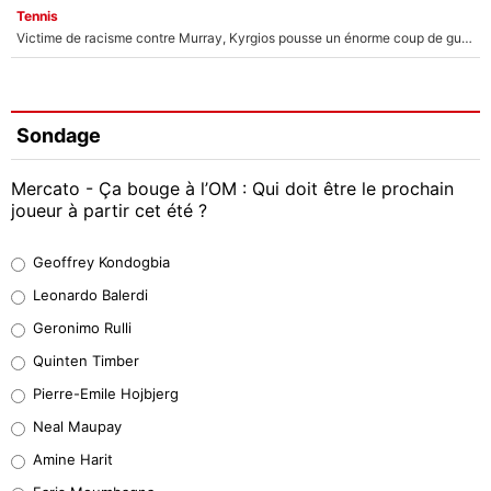
Tennis
Victime de racisme contre Murray, Kyrgios pousse un énorme coup de gueule !
Sondage
Mercato - Ça bouge à l’OM : Qui doit être le prochain
joueur à partir cet été ?
Geoffrey Kondogbia
Geoffrey Kondogbia
38%
Leonardo Balerdi
Leonardo Balerdi
Geronimo Rulli
32%
Quinten Timber
Geronimo Rulli
Pierre-Emile Hojbjerg
5%
Neal Maupay
Quinten Timber
Amine Harit
1%