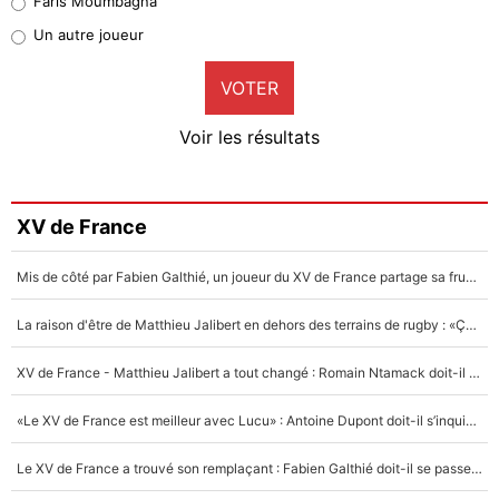
Faris Moumbagna
Pierre-Emile Hojbjerg
Un autre joueur
9%
VOTER
Neal Maupay
4%
Voir les résultats
Amine Harit
3%
Faris Moumbagna
XV de France
4%
Mis de côté par Fabien Galthié, un joueur du XV de France partage sa frustration : «ils ne me l’ont pas dit tout de suite»
Un autre joueur
5%
La raison d'être de Matthieu Jalibert en dehors des terrains de rugby : «Ça m'atteint autant que si tu touches à un membre de ma famille»
1614 personnes ont participé aux votes.
XV de France - Matthieu Jalibert a tout changé : Romain Ntamack doit-il s’inquiéter pour sa place à un an de la Coupe du monde ?
«Le XV de France est meilleur avec Lucu» : Antoine Dupont doit-il s’inquiéter pour sa place ?
Le XV de France a trouvé son remplaçant : Fabien Galthié doit-il se passer d'Antoine Dupont ?