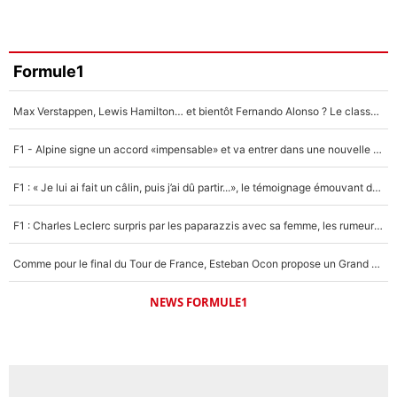
Formule1
Max Verstappen, Lewis Hamilton… et bientôt Fernando Alonso ? Le classement des pilotes les mieux payés en Formule 1 risque de changer !
F1 - Alpine signe un accord «impensable» et va entrer dans une nouvelle dimension : Grande nouvelle pour Pierre Gasly !
F1 : « Je lui ai fait un câlin, puis j’ai dû partir...», le témoignage émouvant de Max Verstappen sur sa fille
F1 : Charles Leclerc surpris par les paparazzis avec sa femme, les rumeurs étaient vraies !
Comme pour le final du Tour de France, Esteban Ocon propose un Grand Prix de Formule 1 à Paris : «Autour de l’Arc de Triomphe, ce serait génial» !
NEWS FORMULE1