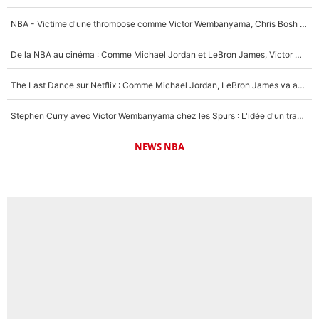
NBA - Victime d'une thrombose comme Victor Wembanyama, Chris Bosh prévient le Français des risques sur sa santé : «J’ai failli mourir sur le coup et j’ai été ramené à la vie»
De la NBA au cinéma : Comme Michael Jordan et LeBron James, Victor Wembanyama rêve d'une carrière d'acteur !
The Last Dance sur Netflix : Comme Michael Jordan, LeBron James va avoir le droit à sa série !
Stephen Curry avec Victor Wembanyama chez les Spurs : L'idée d'un trade historique est lancée en NBA !
NEWS NBA