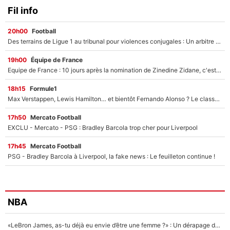
Fil info
20h00
Football
Des terrains de Ligue 1 au tribunal pour violences conjugales : Un arbitre français encourt une peine de 18 mois de prison !
19h00
Équipe de France
Equipe de France : 10 jours après la nomination de Zinedine Zidane, c'est au tour de son fils de prendre un nouveau départ !
18h15
Formule1
Max Verstappen, Lewis Hamilton… et bientôt Fernando Alonso ? Le classement des pilotes les mieux payés en Formule 1 risque de changer !
17h50
Mercato Football
EXCLU - Mercato - PSG : Bradley Barcola trop cher pour Liverpool
17h45
Mercato Football
PSG - Bradley Barcola à Liverpool, la fake news : Le feuilleton continue !
NBA
«LeBron James, as-tu déjà eu envie d’être une femme ?» : Un dérapage de Donald Trump sur la superstar de la NBA refait surface