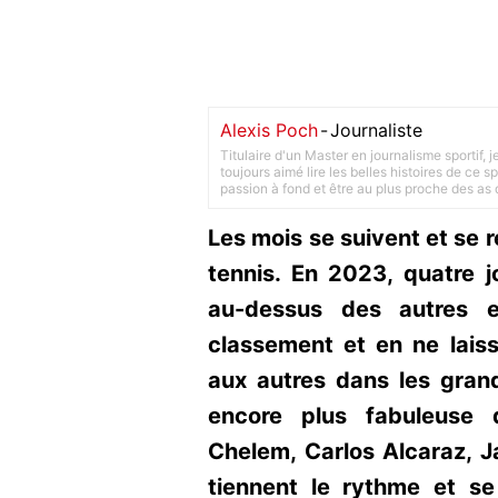
Alexis Poch
-
Journaliste
Titulaire d'un Master en journalisme sportif, 
toujours aimé lire les belles histoires de ce sp
passion à fond et être au plus proche des as d
Les mois se suivent et se 
tennis. En 2023, quatre j
au-dessus des autres 
classement et en ne lais
aux autres dans les grand
encore plus fabuleuse
Chelem, Carlos Alcaraz, J
tiennent le rythme et s