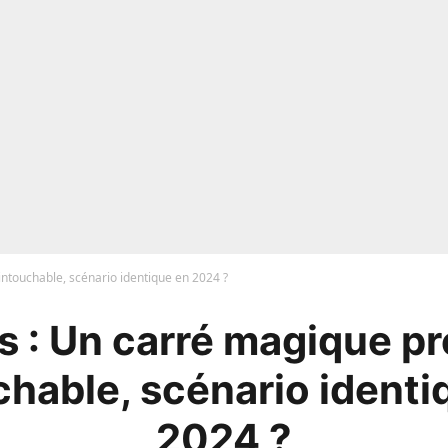
ntouchable, scénario identique en 2024 ?
s : Un carré magique p
chable, scénario identi
2024 ?