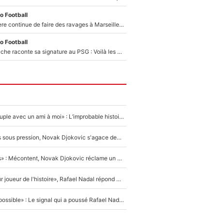
o Football
La crise financière continue de faire des ravages à Marseille : L’OM a placé 12 joueurs sur le marché des transferts… et ça pourrait lui rapporter près de 100M€ !
o Football
Maghnes Akliouche raconte sa signature au PSG : Voilà les coulisses de son transfert de rêve à 50M€
«Elle était en couple avec un ami à moi» : L’improbable histoire derrière la «seule relation longue» de Novak Djokovic
Wimbledon : Mis sous pression, Novak Djokovic s'agace devant la presse !
«Trop de conflits» : Mécontent, Novak Djokovic réclame un grand changement !
«C'est le meilleur joueur de l'histoire», Rafael Nadal répond à la question que tout le monde se pose !
«Ce n'était pas possible» : Le signal qui a poussé Rafael Nadal à prendre sa retraite !