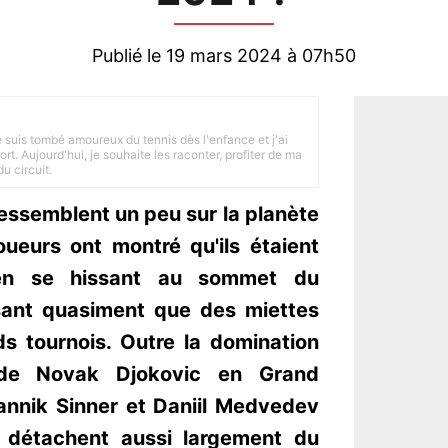
Publié le 19 mars 2024 à 07h50
je suis tombé amoureux du tennis dès l'enfance et j'ai
ort. Aujourd'hui, je souhaite les raconter, profiter de ma
u circuit.
ressemblent un peu sur la planète
oueurs ont montré qu'ils étaient
en se hissant au sommet du
sant quasiment que des miettes
s tournois. Outre la domination
 de Novak Djokovic en Grand
annik Sinner et Daniil Medvedev
e détachent aussi largement du