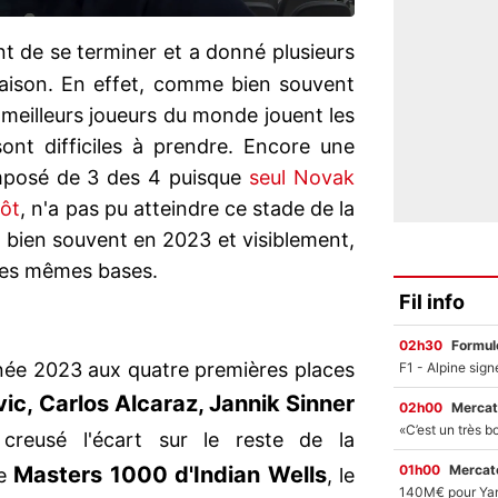
t de se terminer et a donné plusieurs
 saison. En effet, comme bien souvent
 meilleurs joueurs du monde jouent les
sont difficiles à prendre. Encore une
composé de 3 des 4 puisque
seul Novak
tôt
, n'a pas pu atteindre ce stade de la
s bien souvent en 2023 et visiblement,
 les mêmes bases.
Fil info
02h30
Formul
nnée 2023 aux quatre premières places
ic, Carlos Alcaraz, Jannik Sinner
02h00
Mercat
reusé l'écart sur le reste de la
01h00
Mercato
Masters 1000 d'Indian Wells
le
, le