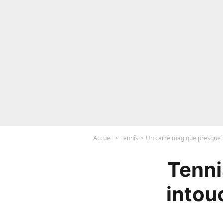
Accueil
Tennis
Un carré magique presque i
Tenni
intou