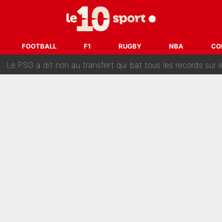
 «impensable» et va entrer dans une nouvelle dimension : Gra
L'OM fait une offre pour recruter un ancien joueur du PSG... et
FOOTBALL
F1
RUGBY
NBA
CO
Le PSG a dit non au transfert qui bat tous les records sur 
e des ravages à Marseille : L’OM a placé 12 joueurs sur le marché des transferts… 
sa signature au PSG : Voilà les coulisses de son transfert 