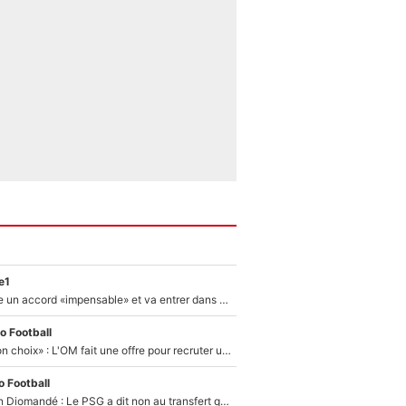
e1
F1 - Alpine signe un accord «impensable» et va entrer dans une nouvelle dimension : Grande nouvelle pour Pierre Gasly !
o Football
«C’est un très bon choix» : L'OM fait une offre pour recruter un ancien joueur du PSG... et c'est validé dans l'After Foot !
 Football
140M€ pour Yan Diomandé : Le PSG a dit non au transfert qui bat tous les records sur le mercato