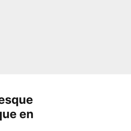
resque
que en