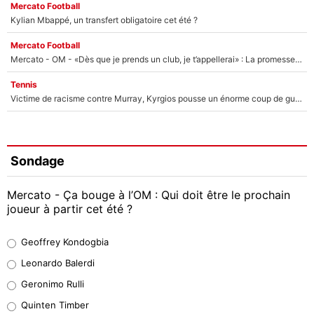
Mercato Football
Kylian Mbappé, un transfert obligatoire cet été ?
Mercato Football
Mercato - OM - «Dès que je prends un club, je t’appellerai» : La promesse de Marcelino au moment de claquer la porte
Tennis
Victime de racisme contre Murray, Kyrgios pousse un énorme coup de gueule !
Sondage
Mercato - Ça bouge à l’OM : Qui doit être le prochain
joueur à partir cet été ?
Geoffrey Kondogbia
Geoffrey Kondogbia
38%
Leonardo Balerdi
Leonardo Balerdi
Geronimo Rulli
32%
Quinten Timber