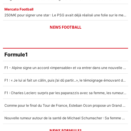
Mercato Football
250M€ pour signer une star : Le PSG avait déjà réalisé une folie sur le mercato bien avant Neymar !
NEWS FOOTBALL
Formule1
F1 - Alpine signe un accord «impensable» et va entrer dans une nouvelle dimension : Grande nouvelle pour Pierre Gasly !
F1 : « Je lui ai fait un câlin, puis j’ai dû partir...», le témoignage émouvant de Max Verstappen sur sa fille
F1 : Charles Leclerc surpris par les paparazzis avec sa femme, les rumeurs étaient vraies !
Comme pour le final du Tour de France, Esteban Ocon propose un Grand Prix de Formule 1 à Paris : «Autour de l’Arc de Triomphe, ce serait génial» !
Nouvelle rumeur autour de la santé de Michael Schumacher : Sa femme Corinna sort du silence
NEWS FORMULE1