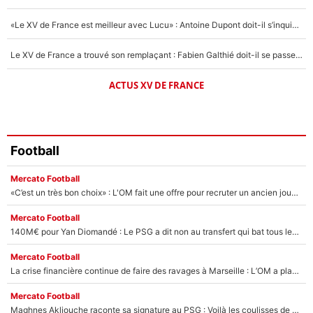
«Le XV de France est meilleur avec Lucu» : Antoine Dupont doit-il s’inquiéter pour sa place ?
Le XV de France a trouvé son remplaçant : Fabien Galthié doit-il se passer d'Antoine Dupont ?
ACTUS XV DE FRANCE
Football
Mercato Football
«C’est un très bon choix» : L'OM fait une offre pour recruter un ancien joueur du PSG... et c'est validé dans l'After Foot !
Mercato Football
140M€ pour Yan Diomandé : Le PSG a dit non au transfert qui bat tous les records sur le mercato
Mercato Football
La crise financière continue de faire des ravages à Marseille : L’OM a placé 12 joueurs sur le marché des transferts… et ça pourrait lui rapporter près de 100M€ !
Mercato Football
Maghnes Akliouche raconte sa signature au PSG : Voilà les coulisses de son transfert de rêve à 50M€