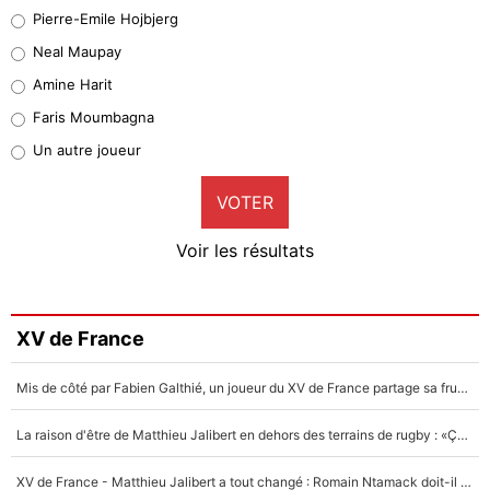
Geronimo Rulli
Pierre-Emile Hojbjerg
5%
Neal Maupay
Quinten Timber
Amine Harit
1%
Faris Moumbagna
Pierre-Emile Hojbjerg
Un autre joueur
9%
VOTER
Neal Maupay
4%
Voir les résultats
Amine Harit
3%
Faris Moumbagna
XV de France
5%
Mis de côté par Fabien Galthié, un joueur du XV de France partage sa frustration : «ils ne me l’ont pas dit tout de suite»
Un autre joueur
5%
La raison d'être de Matthieu Jalibert en dehors des terrains de rugby : «Ça m'atteint autant que si tu touches à un membre de ma famille»
1540 personnes ont participé aux votes.
XV de France - Matthieu Jalibert a tout changé : Romain Ntamack doit-il s’inquiéter pour sa place à un an de la Coupe du monde ?