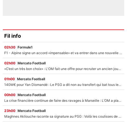
Fil info
02h30
Formule1
F1 - Alpine signe un accord «impensable» et va entrer dans une nouvelle dimension : Grande nouvelle pour Pierre Gasly !
02h00
Mercato Football
«C’est un très bon choix» : L'OM fait une offre pour recruter un ancien joueur du PSG... et c'est validé dans l'After Foot !
01h00
Mercato Football
140M€ pour Yan Diomandé : Le PSG a dit non au transfert qui bat tous les records sur le mercato
00h00
Mercato Football
La crise financière continue de faire des ravages à Marseille : L’OM a placé 12 joueurs sur le marché des transferts… et ça pourrait lui rapporter près de 100M€ !
23h00
Mercato Football
Maghnes Akliouche raconte sa signature au PSG : Voilà les coulisses de son transfert de rêve à 50M€