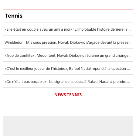
Tennis
«Elle était en couple avec un ami à moi» : L’improbable histoire derrière la «seule relation longue» de Novak Djokovic
Wimbledon : Mis sous pression, Novak Djokovic s'agace devant la presse !
«Trop de conflits» : Mécontent, Novak Djokovic réclame un grand changement !
«C'est le meilleur joueur de l'histoire», Rafael Nadal répond à la question que tout le monde se pose !
«Ce n'était pas possible» : Le signal qui a poussé Rafael Nadal à prendre sa retraite !
NEWS TENNIS