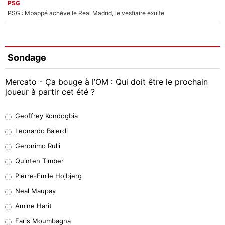
PSG
PSG : Mbappé achève le Real Madrid, le vestiaire exulte
Sondage
Mercato - Ça bouge à l’OM : Qui doit être le prochain
joueur à partir cet été ?
Geoffrey Kondogbia
Geoffrey Kondogbia
38%
Leonardo Balerdi
Leonardo Balerdi
Geronimo Rulli
32%
Quinten Timber
Geronimo Rulli
Pierre-Emile Hojbjerg
4%
Neal Maupay
Quinten Timber
Amine Harit
1%
Faris Moumbagna