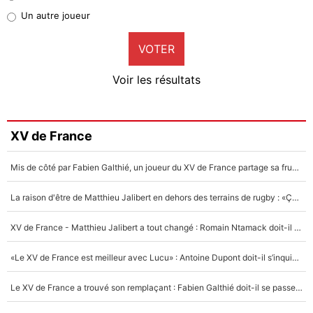
Pierre-Emile Hojbjerg
Un autre joueur
9%
VOTER
Neal Maupay
4%
Voir les résultats
Amine Harit
3%
Faris Moumbagna
XV de France
4%
Mis de côté par Fabien Galthié, un joueur du XV de France partage sa frustration : «ils ne me l’ont pas dit tout de suite»
Un autre joueur
5%
La raison d'être de Matthieu Jalibert en dehors des terrains de rugby : «Ça m'atteint autant que si tu touches à un membre de ma famille»
1492 personnes ont participé aux votes.
XV de France - Matthieu Jalibert a tout changé : Romain Ntamack doit-il s’inquiéter pour sa place à un an de la Coupe du monde ?
«Le XV de France est meilleur avec Lucu» : Antoine Dupont doit-il s’inquiéter pour sa place ?
Le XV de France a trouvé son remplaçant : Fabien Galthié doit-il se passer d'Antoine Dupont ?