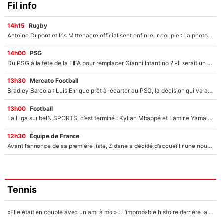
Fil info
14h15
Rugby
Antoine Dupont et Iris Mittenaere officialisent enfin leur couple : La photo qui enflamme les réseaux sociaux
14h00
PSG
Du PSG à la tête de la FIFA pour remplacer Gianni Infantino ? «Il serait un mauvais président», le patron de la Liga s'attaque à Nasser Al-Khelaïfi !
13h30
Mercato Football
Bradley Barcola : Luis Enrique prêt à l’écarter au PSG, la décision qui va accélérer son transfert à Liverpool ?
13h00
Football
La Liga sur beIN SPORTS, c’est terminé : Kylian Mbappé et Lamine Yamal changent de chaîne, «le moment était venu d'ouvrir un nouveau chapitre»
12h30
Équipe de France
Avant l’annonce de sa première liste, Zidane a décidé d’accueillir une nouvelle tête en équipe de France
Tennis
«Elle était en couple avec un ami à moi» : L’improbable histoire derrière la «seule relation longue» de Novak Djokovic