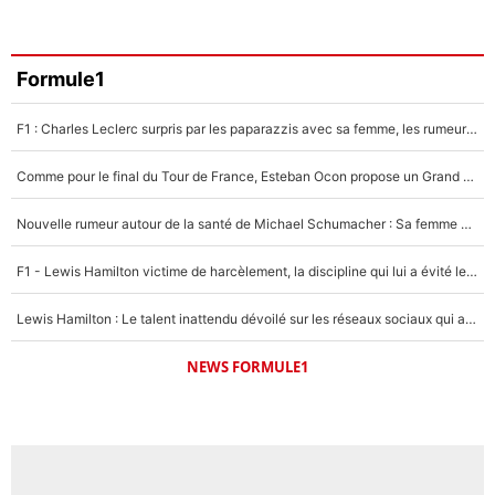
Formule1
F1 : Charles Leclerc surpris par les paparazzis avec sa femme, les rumeurs étaient vraies !
Comme pour le final du Tour de France, Esteban Ocon propose un Grand Prix de Formule 1 à Paris : «Autour de l’Arc de Triomphe, ce serait génial» !
Nouvelle rumeur autour de la santé de Michael Schumacher : Sa femme Corinna sort du silence
F1 - Lewis Hamilton victime de harcèlement, la discipline qui lui a évité le pire : «J'aurais probablement mal tourné»
Lewis Hamilton : Le talent inattendu dévoilé sur les réseaux sociaux qui a impressionné Kim Kardashian pendant leurs vacances en amoureux !
NEWS FORMULE1