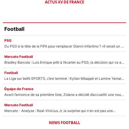
ACTUS XV DE FRANCE
Football
PSG
Du PSG à la tête de la FIFA pour remplacer Gianni Infantino ? «Il serait un mauvais président», le patron de la Liga s'attaque à Nasser Al-Khelaïfi !
Mercato Football
Bradley Barcola : Luis Enrique prêt à l’écarter au PSG, la décision qui va accélérer son transfert à Liverpool ?
Football
La Liga sur beIN SPORTS, c’est terminé : Kylian Mbappé et Lamine Yamal changent de chaîne, «le moment était venu d'ouvrir un nouveau chapitre»
Équipe de France
Avant l’annonce de sa première liste, Zidane a décidé d’accueillir une nouvelle tête en équipe de France
Mercato Football
Mercato - Analyse : Real-Vinicius Jr, la surprise qui n'en est pas une...
NEWS FOOTBALL