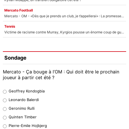
Mercato Football
Mercato - OM - «Dès que je prends un club, je t’appellerai» : La promesse de Marcelino au moment de claquer la porte
Tennis
Victime de racisme contre Murray, Kyrgios pousse un énorme coup de gueule !
Sondage
Mercato - Ça bouge à l’OM : Qui doit être le prochain
joueur à partir cet été ?
Geoffrey Kondogbia
Geoffrey Kondogbia
38%
Leonardo Balerdi
Leonardo Balerdi
Geronimo Rulli
32%
Quinten Timber
Geronimo Rulli
Pierre-Emile Hojbjerg