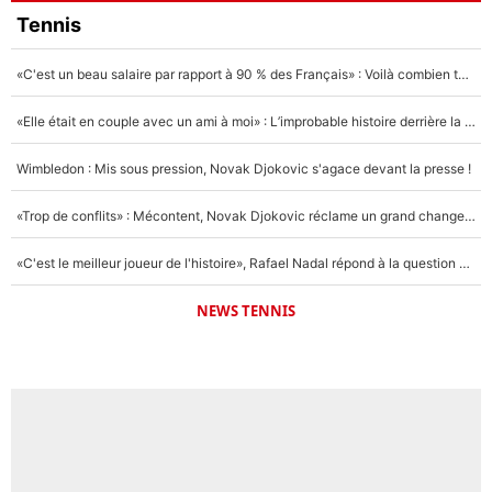
Tennis
«C'est un beau salaire par rapport à 90 % des Français» : Voilà combien touchait Nelson Monfort sur France Télévisions avant de rejoindre CNews
«Elle était en couple avec un ami à moi» : L’improbable histoire derrière la «seule relation longue» de Novak Djokovic
Wimbledon : Mis sous pression, Novak Djokovic s'agace devant la presse !
«Trop de conflits» : Mécontent, Novak Djokovic réclame un grand changement !
«C'est le meilleur joueur de l'histoire», Rafael Nadal répond à la question que tout le monde se pose !
NEWS TENNIS