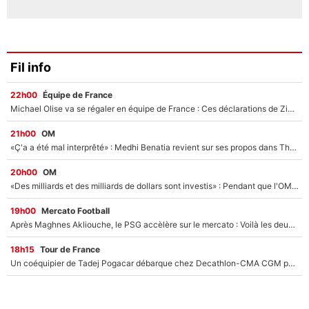
Fil info
22h00
Équipe de France
Michael Olise va se régaler en équipe de France : Ces déclarations de Zinedine Zidane qui prouvent qu'il va tout miser sur la star du Bayern Munich !
21h00
OM
«Ç'a a été mal interprêté» : Medhi Benatia revient sur ses propos dans The Bridge et précise ses conditions pour rejoindre le PSG !
20h00
OM
«Des milliards et des milliards de dollars sont investis» : Pendant que l'OM est en pleine crise financière, Frank McCourt lance un nouveau projet à 260M€ !
19h00
Mercato Football
Après Maghnes Akliouche, le PSG accèlère sur le mercato : Voilà les deux nouvelles recrues qui vont signer la semaine prochaine ?
18h15
Tour de France
Un coéquipier de Tadej Pogacar débarque chez Decathlon-CMA CGM pour épauler Paul Seixas : «Mes meilleures années sont à venir»