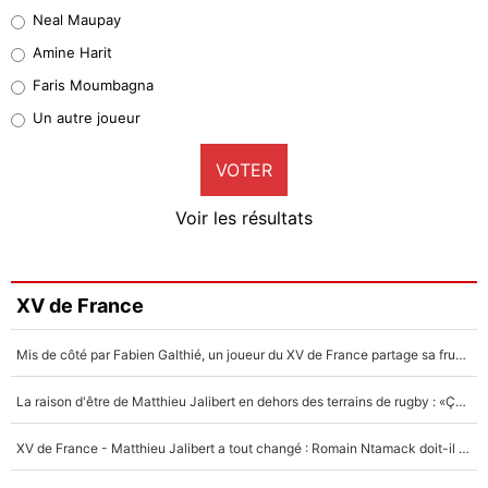
5%
Neal Maupay
Quinten Timber
Amine Harit
1%
Faris Moumbagna
Pierre-Emile Hojbjerg
Un autre joueur
9%
VOTER
Neal Maupay
4%
Voir les résultats
Amine Harit
3%
Faris Moumbagna
XV de France
4%
Mis de côté par Fabien Galthié, un joueur du XV de France partage sa frustration : «ils ne me l’ont pas dit tout de suite»
Un autre joueur
5%
La raison d'être de Matthieu Jalibert en dehors des terrains de rugby : «Ça m'atteint autant que si tu touches à un membre de ma famille»
1657 personnes ont participé aux votes.
XV de France - Matthieu Jalibert a tout changé : Romain Ntamack doit-il s’inquiéter pour sa place à un an de la Coupe du monde ?