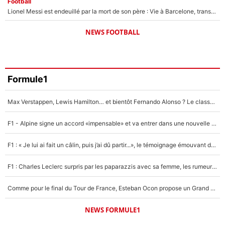
Football
Lionel Messi est endeuillé par la mort de son père : Vie à Barcelone, transfert au PSG... voilà comment Jorge Messi a joué un rôle essentiel dans sa carrière !
NEWS FOOTBALL
Formule1
Max Verstappen, Lewis Hamilton… et bientôt Fernando Alonso ? Le classement des pilotes les mieux payés en Formule 1 risque de changer !
F1 - Alpine signe un accord «impensable» et va entrer dans une nouvelle dimension : Grande nouvelle pour Pierre Gasly !
F1 : « Je lui ai fait un câlin, puis j’ai dû partir...», le témoignage émouvant de Max Verstappen sur sa fille
F1 : Charles Leclerc surpris par les paparazzis avec sa femme, les rumeurs étaient vraies !
Comme pour le final du Tour de France, Esteban Ocon propose un Grand Prix de Formule 1 à Paris : «Autour de l’Arc de Triomphe, ce serait génial» !
NEWS FORMULE1