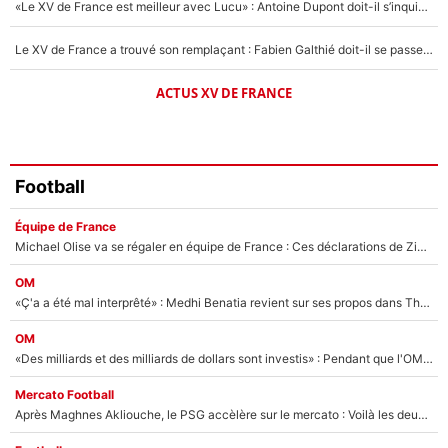
«Le XV de France est meilleur avec Lucu» : Antoine Dupont doit-il s’inquiéter pour sa place ?
Le XV de France a trouvé son remplaçant : Fabien Galthié doit-il se passer d'Antoine Dupont ?
ACTUS XV DE FRANCE
Football
Équipe de France
Michael Olise va se régaler en équipe de France : Ces déclarations de Zinedine Zidane qui prouvent qu'il va tout miser sur la star du Bayern Munich !
OM
«Ç'a a été mal interprêté» : Medhi Benatia revient sur ses propos dans The Bridge et précise ses conditions pour rejoindre le PSG !
OM
«Des milliards et des milliards de dollars sont investis» : Pendant que l'OM est en pleine crise financière, Frank McCourt lance un nouveau projet à 260M€ !
Mercato Football
Après Maghnes Akliouche, le PSG accèlère sur le mercato : Voilà les deux nouvelles recrues qui vont signer la semaine prochaine ?