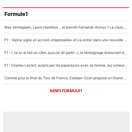
Formule1
Max Verstappen, Lewis Hamilton… et bientôt Fernando Alonso ? Le classement des pilotes les mieux payés en Formule 1 risque de changer !
F1 - Alpine signe un accord «impensable» et va entrer dans une nouvelle dimension : Grande nouvelle pour Pierre Gasly !
F1 : « Je lui ai fait un câlin, puis j’ai dû partir...», le témoignage émouvant de Max Verstappen sur sa fille
F1 : Charles Leclerc surpris par les paparazzis avec sa femme, les rumeurs étaient vraies !
Comme pour le final du Tour de France, Esteban Ocon propose un Grand Prix de Formule 1 à Paris : «Autour de l’Arc de Triomphe, ce serait génial» !
NEWS FORMULE1