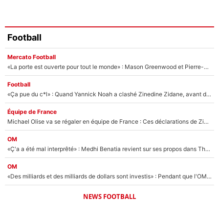
Football
Mercato Football
«La porte est ouverte pour tout le monde» : Mason Greenwood et Pierre-Emerick Aubameyang ont quitté l'OM, Amine Gouiri balance sur la suite du mercato et sur la réaction du vestiaire !
Football
«Ça pue du c*l» : Quand Yannick Noah a clashé Zinedine Zidane, avant de se faire recadrer par le nouveau sélectionneur de l'équipe de France !
Équipe de France
Michael Olise va se régaler en équipe de France : Ces déclarations de Zinedine Zidane qui prouvent qu'il va tout miser sur la star du Bayern Munich !
OM
«Ç'a a été mal interprêté» : Medhi Benatia revient sur ses propos dans The Bridge et précise ses conditions pour rejoindre le PSG !
OM
«Des milliards et des milliards de dollars sont investis» : Pendant que l'OM est en pleine crise financière, Frank McCourt lance un nouveau projet à 260M€ !
NEWS FOOTBALL