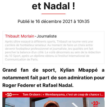
et Nadal !
Publié le 16 décembre 2021 à 10h35
Thibault Morlain
-
Journaliste
Après s’être essayé à différents sports, Thibault se tourne vers une
carrière de footballeur amateur. Au moment de faire un choix entre
devenir footballeur professionnel et journaliste, les qualités ont fait
pencher la balance d’un côté. Le voilà désormais au sein de la rédaction
du 10 Sport, après un diplôme obtenu à l’Institut International de
Communication de Paris.
Grand fan de sport, Kylian Mbappé a
notamment fait part de son admiration pour
Roger Federer et Rafael Nadal.