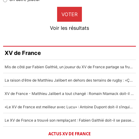
9%
VOTER
Neal Maupay
4%
Voir les résultats
Amine Harit
3%
Faris Moumbagna
XV de France
4%
Mis de côté par Fabien Galthié, un joueur du XV de France partage sa frustration : «ils ne me l’ont pas dit tout de suite»
Un autre joueur
5%
La raison d'être de Matthieu Jalibert en dehors des terrains de rugby : «Ça m'atteint autant que si tu touches à un membre de ma famille»
1662 personnes ont participé aux votes.
XV de France - Matthieu Jalibert a tout changé : Romain Ntamack doit-il s’inquiéter pour sa place à un an de la Coupe du monde ?
«Le XV de France est meilleur avec Lucu» : Antoine Dupont doit-il s’inquiéter pour sa place ?
Le XV de France a trouvé son remplaçant : Fabien Galthié doit-il se passer d'Antoine Dupont ?
ACTUS XV DE FRANCE