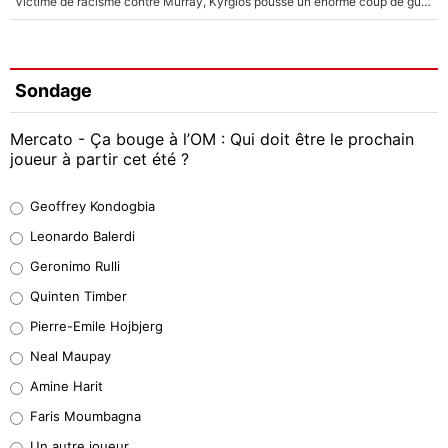
Victime de racisme contre Murray, Kyrgios pousse un énorme coup de gueule !
Sondage
Mercato - Ça bouge à l’OM : Qui doit être le prochain
joueur à partir cet été ?
Geoffrey Kondogbia
Geoffrey Kondogbia
38%
Leonardo Balerdi
Leonardo Balerdi
Geronimo Rulli
32%
Quinten Timber
Geronimo Rulli
Pierre-Emile Hojbjerg
5%
Neal Maupay
Quinten Timber
Amine Harit
1%
Faris Moumbagna
Pierre-Emile Hojbjerg
Un autre joueur