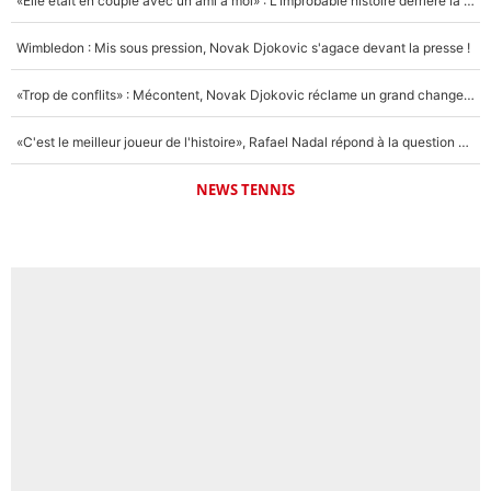
«Elle était en couple avec un ami à moi» : L’improbable histoire derrière la «seule relation longue» de Novak Djokovic
Wimbledon : Mis sous pression, Novak Djokovic s'agace devant la presse !
«Trop de conflits» : Mécontent, Novak Djokovic réclame un grand changement !
«C'est le meilleur joueur de l'histoire», Rafael Nadal répond à la question que tout le monde se pose !
NEWS TENNIS