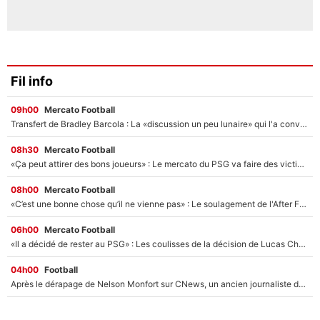
Fil info
09h00
Mercato Football
Transfert de Bradley Barcola : La «discussion un peu lunaire» qui l'a convaincu de quitter le PSG, son entourage est pointé du doigt
08h30
Mercato Football
«Ça peut attirer des bons joueurs» : Le mercato du PSG va faire des victimes dans l'effectif de Luis Enrique ?
08h00
Mercato Football
«C’est une bonne chose qu’il ne vienne pas» : Le soulagement de l'After Foot après le transfert avorté de Yan Diomandé au PSG
06h00
Mercato Football
«Il a décidé de rester au PSG» : Les coulisses de la décision de Lucas Chevalier pour son transfert
04h00
Football
Après le dérapage de Nelson Monfort sur CNews, un ancien journaliste de France Télévisions relance la polémique sur les incendies en Gironde