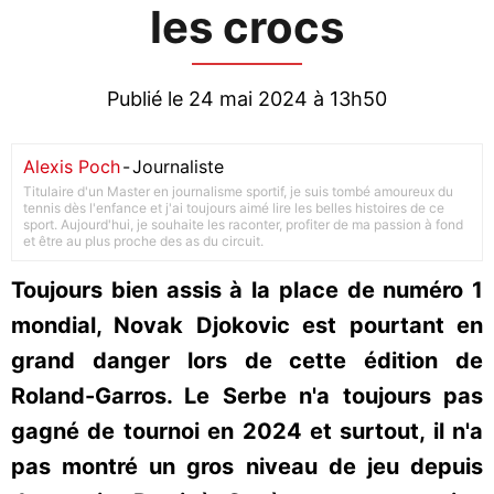
les crocs
Publié le 24 mai 2024 à 13h50
Alexis Poch
-
Journaliste
Titulaire d'un Master en journalisme sportif, je suis tombé amoureux du
tennis dès l'enfance et j'ai toujours aimé lire les belles histoires de ce
sport. Aujourd'hui, je souhaite les raconter, profiter de ma passion à fond
et être au plus proche des as du circuit.
Toujours bien assis à la place de numéro 1
mondial, Novak Djokovic est pourtant en
grand danger lors de cette édition de
Roland-Garros. Le Serbe n'a toujours pas
gagné de tournoi en 2024 et surtout, il n'a
pas montré un gros niveau de jeu depuis