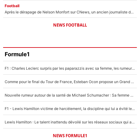
Football
Après le dérapage de Nelson Monfort sur CNews, un ancien journaliste de France Télévisions relance la polémique sur les incendies en Gironde
NEWS FOOTBALL
Formule1
F1 : Charles Leclerc surpris par les paparazzis avec sa femme, les rumeurs étaient vraies !
Comme pour le final du Tour de France, Esteban Ocon propose un Grand Prix de Formule 1 à Paris : «Autour de l’Arc de Triomphe, ce serait génial» !
Nouvelle rumeur autour de la santé de Michael Schumacher : Sa femme Corinna sort du silence
F1 - Lewis Hamilton victime de harcèlement, la discipline qui lui a évité le pire : «J'aurais probablement mal tourné»
Lewis Hamilton : Le talent inattendu dévoilé sur les réseaux sociaux qui a impressionné Kim Kardashian pendant leurs vacances en amoureux !
NEWS FORMULE1