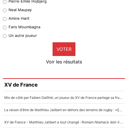
Pierre-Emile Hojbjerg
4%
Neal Maupay
Quinten Timber
Amine Harit
1%
Faris Moumbagna
Pierre-Emile Hojbjerg
Un autre joueur
9%
VOTER
Neal Maupay
4%
Voir les résultats
Amine Harit
3%
Faris Moumbagna
XV de France
4%
Mis de côté par Fabien Galthié, un joueur du XV de France partage sa frustration : «ils ne me l’ont pas dit tout de suite»
Un autre joueur
5%
La raison d'être de Matthieu Jalibert en dehors des terrains de rugby : «Ça m'atteint autant que si tu touches à un membre de ma famille»
1471 personnes ont participé aux votes.
XV de France - Matthieu Jalibert a tout changé : Romain Ntamack doit-il s’inquiéter pour sa place à un an de la Coupe du monde ?