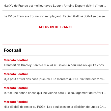
«Le XV de France est meilleur avec Lucu» : Antoine Dupont doit-il s’inquiéter pour sa place ?
Le XV de France a trouvé son remplaçant : Fabien Galthié doit-il se passer d'Antoine Dupont ?
ACTUS XV DE FRANCE
Football
Mercato Football
Transfert de Bradley Barcola : La «discussion un peu lunaire» qui l'a convaincu de quitter le PSG, son entourage est pointé du doigt
Mercato Football
«Ça peut attirer des bons joueurs» : Le mercato du PSG va faire des victimes dans l'effectif de Luis Enrique ?
Mercato Football
«C’est une bonne chose qu’il ne vienne pas» : Le soulagement de l'After Foot après le transfert avorté de Yan Diomandé au PSG
Mercato Football
«Il a décidé de rester au PSG» : Les coulisses de la décision de Lucas Chevalier pour son transfert