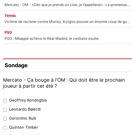
Mercato - OM - «Dès que je prends un club, je t’appellerai» : La promesse de Marcelino au moment de claquer la porte
Tennis
Victime de racisme contre Murray, Kyrgios pousse un énorme coup de gueule !
PSG
PSG : Mbappé achève le Real Madrid, le vestiaire exulte
Sondage
Mercato - Ça bouge à l’OM : Qui doit être le prochain
joueur à partir cet été ?
Geoffrey Kondogbia
Geoffrey Kondogbia
38%
Leonardo Balerdi
Leonardo Balerdi
Geronimo Rulli
32%
Quinten Timber
Geronimo Rulli