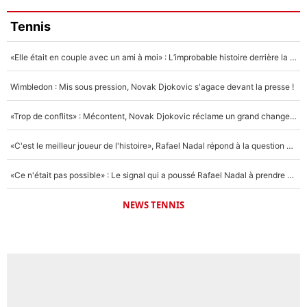
Tennis
«Elle était en couple avec un ami à moi» : L’improbable histoire derrière la «seule relation longue» de Novak Djokovic
Wimbledon : Mis sous pression, Novak Djokovic s'agace devant la presse !
«Trop de conflits» : Mécontent, Novak Djokovic réclame un grand changement !
«C'est le meilleur joueur de l'histoire», Rafael Nadal répond à la question que tout le monde se pose !
«Ce n'était pas possible» : Le signal qui a poussé Rafael Nadal à prendre sa retraite !
NEWS TENNIS