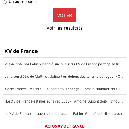
Un autre joueur
9%
VOTER
Neal Maupay
4%
Voir les résultats
Amine Harit
3%
Faris Moumbagna
XV de France
4%
Mis de côté par Fabien Galthié, un joueur du XV de France partage sa frustration : «ils ne me l’ont pas dit tout de suite»
Un autre joueur
5%
La raison d'être de Matthieu Jalibert en dehors des terrains de rugby : «Ça m'atteint autant que si tu touches à un membre de ma famille»
1703 personnes ont participé aux votes.
XV de France - Matthieu Jalibert a tout changé : Romain Ntamack doit-il s’inquiéter pour sa place à un an de la Coupe du monde ?
«Le XV de France est meilleur avec Lucu» : Antoine Dupont doit-il s’inquiéter pour sa place ?
Le XV de France a trouvé son remplaçant : Fabien Galthié doit-il se passer d'Antoine Dupont ?
ACTUS XV DE FRANCE