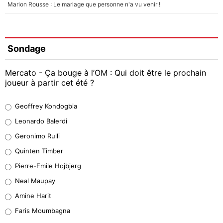
Marion Rousse : Le mariage que personne n'a vu venir !
Sondage
Mercato - Ça bouge à l’OM : Qui doit être le prochain
joueur à partir cet été ?
Geoffrey Kondogbia
Geoffrey Kondogbia
38%
Leonardo Balerdi
Leonardo Balerdi
Geronimo Rulli
32%
Quinten Timber
Geronimo Rulli
Pierre-Emile Hojbjerg
5%
Neal Maupay
Quinten Timber
Amine Harit
1%
Faris Moumbagna
Pierre-Emile Hojbjerg