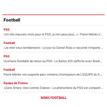
Football
PSG
«Un très mauvais choix pour le PSG, je n’en peux plus…» : Pierre Ménès s’est complètement trompé avec Luis Enrique et ces déclarations le prouvent !
Football
«Je m’en veux terriblement» : Le jour où Daniel Riolo a «raconté n’importe quoi» dans l'After Foot !
PSG
Ousmane Dembélé de retour au PSG : Le Ballon d’Or s’affiche avec Bradley Barcola en plein cœur du feuilleton sur son départ !
Football
Pierre Ménès «ne supporte pas» certains chroniqueurs de L'EQUIPE du Soir : Ils vont tous partir !
Équipe de France
«Zaïre-Emery c’est comme Zidane» : Le phénomène du PSG est comparé à son nouveau sélectionneur... et ils vont se retrouver en Bleus !
NEWS FOOTBALL