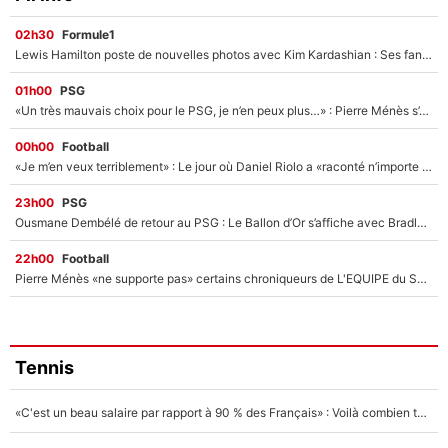
02h30
Formule1
Lewis Hamilton poste de nouvelles photos avec Kim Kardashian : Ses fans le voient déjà redevenir champion du monde de F1 grâce à elle !
01h00
PSG
«Un très mauvais choix pour le PSG, je n’en peux plus…» : Pierre Ménès s’est complètement trompé avec Luis Enrique et ces déclarations le prouvent !
00h00
Football
«Je m’en veux terriblement» : Le jour où Daniel Riolo a «raconté n’importe quoi» dans l'After Foot !
23h00
PSG
Ousmane Dembélé de retour au PSG : Le Ballon d’Or s’affiche avec Bradley Barcola en plein cœur du feuilleton sur son départ !
22h00
Football
Pierre Ménès «ne supporte pas» certains chroniqueurs de L'EQUIPE du Soir : Ils vont tous partir !
Tennis
«C'est un beau salaire par rapport à 90 % des Français» : Voilà combien touchait Nelson Monfort sur France Télévisions avant de rejoindre CNews