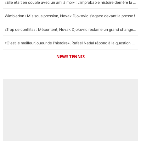
«Elle était en couple avec un ami à moi» : L’improbable histoire derrière la «seule relation longue» de Novak Djokovic
Wimbledon : Mis sous pression, Novak Djokovic s'agace devant la presse !
«Trop de conflits» : Mécontent, Novak Djokovic réclame un grand changement !
«C'est le meilleur joueur de l'histoire», Rafael Nadal répond à la question que tout le monde se pose !
NEWS TENNIS