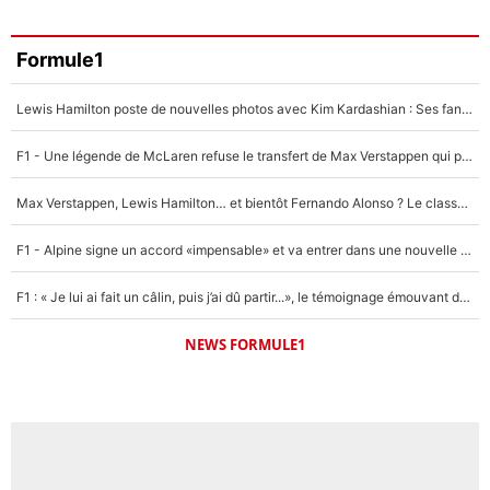
Formule1
Lewis Hamilton poste de nouvelles photos avec Kim Kardashian : Ses fans le voient déjà redevenir champion du monde de F1 grâce à elle !
F1 - Une légende de McLaren refuse le transfert de Max Verstappen qui pourrait «faire des vagues» et plomber l'ambiance dans l'équipe
Max Verstappen, Lewis Hamilton… et bientôt Fernando Alonso ? Le classement des pilotes les mieux payés en Formule 1 risque de changer !
F1 - Alpine signe un accord «impensable» et va entrer dans une nouvelle dimension : Grande nouvelle pour Pierre Gasly !
F1 : « Je lui ai fait un câlin, puis j’ai dû partir...», le témoignage émouvant de Max Verstappen sur sa fille
NEWS FORMULE1